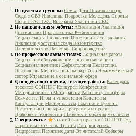
По целевым группам:
Семья
Дети
Пожилые люди
Люди с ОВЗ
Инвалиды
Подростки
Молодёжь
Сироты
Люди с РАС
ТЖС
Ветераны
Участники СВО
По направлениям работы:
Абилитация
Адаптация
Диагностика
Профилактика
Реабилитация
Социализация
Творчество
Инновации
Исследования
Инклюзия
Доступная среда
Волонтёрство
Наставничество
Патронаж
Сопровождение
По профессиональным темам:
Социальная работа
Социальное обслуживание
Социальная защита
Социальная политика
Дефектология
Педагогика
Психология
Медико-социальная работа
Некоммерческий
сектор
Управление в социальной сфере
Для идей, вдохновения, текущей работы:
Календарь
проектов СОННЭТ
Конкурсы
Конференции
Методбиблиотека
Методработа
Работнику соцсферы
Документы
Игры и упражнения
Конспекты
Консультации
Мастер-классы
Памятки и буклеты
Презентации
Сценарии
Программы и проекты
Цифровые технологии
Шаблоны и образцы
Чек-листы
Спецпроекты:
Золотой фонд практик СОННЭТ
Год
защитника Отечества
Гранты
Истории успеха
Нацпроекты
Памятные даты
От читателей
Собкоры