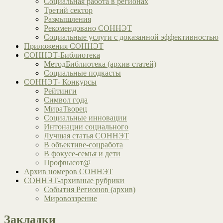
Социальная работа в регионах
Третий сектор
Размышления
Рекомендовано СОННЭТ
Социальные услуги с доказанной эффективностью
Приложения СОННЭТ
СОННЭТ-Библиотека
МетодБиблиотека (архив статей)
Социальные подкасты
СОННЭТ- Конкурсы
Рейтинги
Символ года
МираТворец
Социальные инновации
Интонации социального
Лучшая статья СОННЭТ
В объективе-соцработа
В фокусе-семья и дети
Профвысот@
Архив номеров СОННЭТ
СОННЭТ-архивные рубрики
События Регионов (архив)
Мировоззрение
Закладки