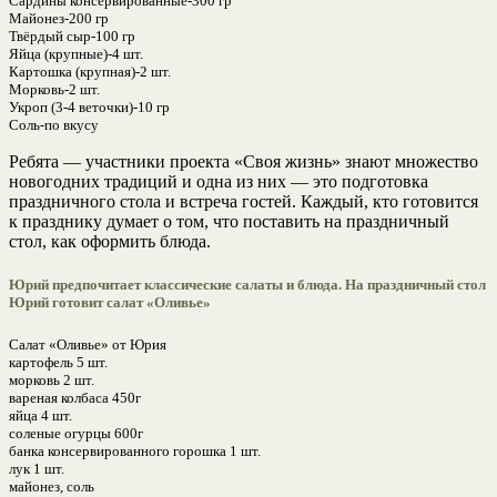
Сардины консервированные-300 гр
Майонез-200 гр
Твёрдый сыр-100 гр
Яйца (крупные)-4 шт.
Картошка (крупная)-2 шт.
Морковь-2 шт.
Укроп (3-4 веточки)-10 гр
Соль-по вкусу
Ребята — участники проекта «Своя жизнь» знают множество
новогодних традиций и одна из них — это подготовка
праздничного стола и встреча гостей. Каждый, кто готовится
к празднику думает о том, что поставить на праздничный
стол, как оформить блюда.
Юрий предпочитает классические салаты и блюда. На праздничный стол
Юрий готовит салат «Оливье»
Салат «Оливье» от Юрия
картофель 5 шт.
морковь 2 шт.
вареная колбаса 450г
яйца 4 шт.
соленые огурцы 600г
банка консервированного горошка 1 шт.
лук 1 шт.
майонез, соль