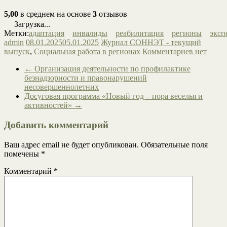
5,00
в среднем на основе
3
отзывов
Загрузка...
Метки:
адаптация
инвалиды
реабилитация
регионы
эксп
admin
08.01.2025
05.01.2025
Журнал СОННЭТ - текущий
выпуск
,
Социальная работа в регионах
Комментариев нет
←
Организация деятельности по профилактике
безнадзорности и правонарушений
несовершеннолетних
Досуговая программа «Новый год – пора веселья и
активностей»
→
Добавить комментарий
Ваш адрес email не будет опубликован.
Обязательные поля
помечены
*
Комментарий
*