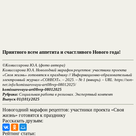
Приятного всем аппетита и счастливого Нового года!
©
Комиссарова Ю.А.
(
фото автора)
Комиссарова Ю.А. Новогодний марафон рецептов: участники проекта
«Своя жизнь» готовятся к празднику // Информационно-образовательный
электронный журнал «СОННЭТ». – 2025. – № 1 (январь). – URL: https://son-
net.info/komissarovayu-art08rep-08012025
/
komissarovayu-art08rep-08012025
Рубрика:
Социальная работа в регионах. Экспертный контент
Выпуск 01(101)/2025
Новогодний марафон рецептов: участники проекта «Своя
жизнь» готовятся к празднику
Рассказать друзьям:
Рейтинг статьи: