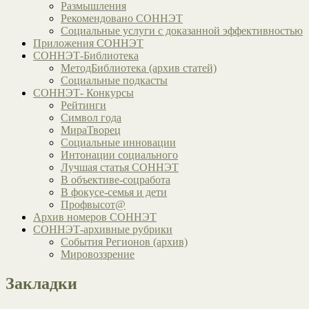
Размышления
Рекомендовано СОННЭТ
Социальные услуги с доказанной эффективностью
Приложения СОННЭТ
СОННЭТ-Библиотека
МетодБиблиотека (архив статей)
Социальные подкасты
СОННЭТ- Конкурсы
Рейтинги
Символ года
МираТворец
Социальные инновации
Интонации социального
Лучшая статья СОННЭТ
В объективе-соцработа
В фокусе-семья и дети
Профвысот@
Архив номеров СОННЭТ
СОННЭТ-архивные рубрики
События Регионов (архив)
Мировоззрение
Закладки