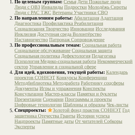
По целевым группам:
Семья
Дети
Пожилые люди
Люди с ОВЗ
Инвалиды
Подростки
Молодёжь
Сироты
Люди с РАС
ТЖС
Ветераны
Участники СВО
По направлениям работы:
Абилитация
Адаптация
Диагностика
Профилактика
Реабилитация
Социализация
Творчество
Инновации
Исследования
Инклюзия
Доступная среда
Волонтёрство
Наставничество
Патронаж
Сопровождение
По профессиональным темам:
Социальная работа
Социальное обслуживание
Социальная защита
Социальная политика
Дефектология
Педагогика
Психология
Медико-социальная работа
Некоммерческий
сектор
Управление в социальной сфере
Для идей, вдохновения, текущей работы:
Календарь
проектов СОННЭТ
Конкурсы
Конференции
Методбиблиотека
Методработа
Работнику соцсферы
Документы
Игры и упражнения
Конспекты
Консультации
Мастер-классы
Памятки и буклеты
Презентации
Сценарии
Программы и проекты
Цифровые технологии
Шаблоны и образцы
Чек-листы
Спецпроекты:
Золотой фонд практик СОННЭТ
Год
защитника Отечества
Гранты
Истории успеха
Нацпроекты
Памятные даты
От читателей
Собкоры
Эксперты