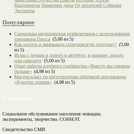
Нацпроекты
Памятные даты
От читателей
Собкоры
Эксперты
Популярное
Социально-медицинская реабилитация с использование
тренажера Гросса
(5,00 из 5)
Как носить и завязывать георгиевскую ленточку?
(5,00
из 5)
Игры с детьми в дороге в автобусе, в машине, поезде
или самолете
(5,00 из 5)
Опыт работы клубного сообщества «Вместе мы сможем
больше»
(4,98 из 5)
Мастер-класс по изготовлению объёмной аппликации
«Букетик сирени»
(4,98 из 5)
О журнале
Социальное обслуживание населения: новации,
эксперименты, творчество. СОННЭТ.
Свидетельство СМИ