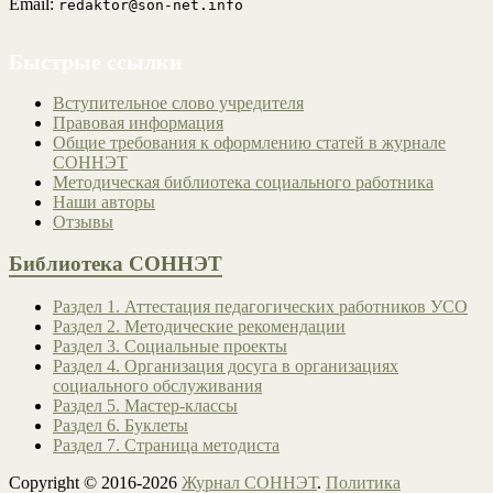
Email:
redaktor@son-net.info
Быстрые ссылки
Вступительное слово учредителя
Правовая информация
Общие требования к оформлению статей в журнале
СОННЭТ
Методическая библиотека социального работника
Наши авторы
Отзывы
Библиотека СОННЭТ
Раздел 1. Аттестация педагогических работников УСО
Раздел 2. Методические рекомендации
Раздел 3. Социальные проекты
Раздел 4. Организация досуга в организациях
социального обслуживания
Раздел 5. Мастер-классы
Раздел 6. Буклеты
Раздел 7. Страница методиста
Copyright © 2016-2026
Журнал СОННЭТ
.
Политика