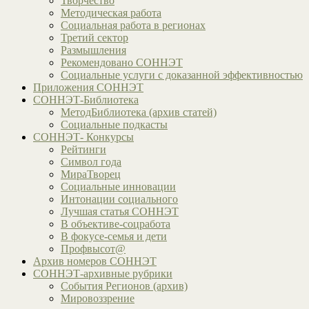
Творчество
Методическая работа
Социальная работа в регионах
Третий сектор
Размышления
Рекомендовано СОННЭТ
Социальные услуги с доказанной эффективностью
Приложения СОННЭТ
СОННЭТ-Библиотека
МетодБиблиотека (архив статей)
Социальные подкасты
СОННЭТ- Конкурсы
Рейтинги
Символ года
МираТворец
Социальные инновации
Интонации социального
Лучшая статья СОННЭТ
В объективе-соцработа
В фокусе-семья и дети
Профвысот@
Архив номеров СОННЭТ
СОННЭТ-архивные рубрики
События Регионов (архив)
Мировоззрение