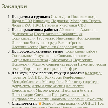
Закладки
По целевым группам:
Семья
Дети
Пожилые люди
Люди с ОВЗ
Инвалиды
Подростки
Молодёжь
Сироты
Люди с РАС
ТЖС
Ветераны
Участники СВО
По направлениям работы:
Абилитация
Адаптация
Диагностика
Профилактика
Реабилитация
Социализация
Творчество
Инновации
Исследования
Инклюзия
Доступная среда
Волонтёрство
Наставничество
Патронаж
Сопровождение
По профессиональным темам:
Социальная работа
Социальное обслуживание
Социальная защита
Социальная политика
Дефектология
Педагогика
Психология
Медико-социальная работа
Некоммерческий
сектор
Управление в социальной сфере
Для идей, вдохновения, текущей работы:
Календарь
проектов СОННЭТ
Конкурсы
Конференции
Методбиблиотека
Методработа
Работнику соцсферы
Документы
Игры и упражнения
Конспекты
Консультации
Мастер-классы
Памятки и буклеты
Презентации
Сценарии
Программы и проекты
Цифровые технологии
Шаблоны и образцы
Чек-листы
Спецпроекты:
Золотой фонд практик СОННЭТ
Год
защитника Отечества
Гранты
Истории успеха