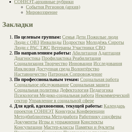
СОННЭТ-архивные рубрики
События Регионов (архив)
Мировоззрение
Закладки
По целевым группам:
Семья
Дети
Пожилые люди
Люди с ОВЗ
Инвалиды
Подростки
Молодёжь
Сироты
Люди с РАС
ТЖС
Ветераны
Участники СВО
По направлениям работы:
Абилитация
Адаптация
Диагностика
Профилактика
Реабилитация
Социализация
Творчество
Инновации
Исследования
Инклюзия
Доступная среда
Волонтёрство
Наставничество
Патронаж
Сопровождение
По профессиональным темам:
Социальная работа
Социальное обслуживание
Социальная защита
Социальная политика
Дефектология
Педагогика
Психология
Медико-социальная работа
Некоммерческий
сектор
Управление в социальной сфере
Для идей, вдохновения, текущей работы:
Календарь
проектов СОННЭТ
Конкурсы
Конференции
Методбиблиотека
Методработа
Работнику соцсферы
Документы
Игры и упражнения
Конспекты
Консультации
Мастер-классы
Памятки и буклеты