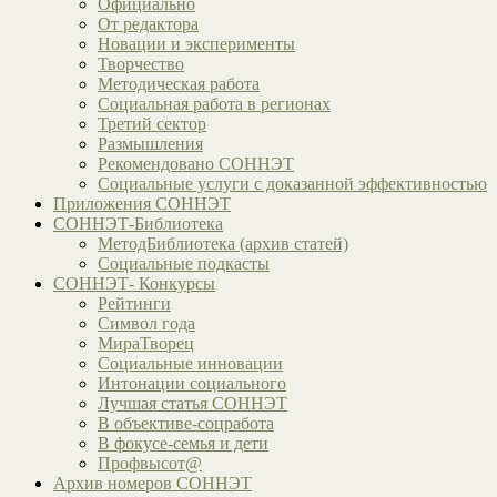
Официально
От редактора
Новации и эксперименты
Творчество
Методическая работа
Социальная работа в регионах
Третий сектор
Размышления
Рекомендовано СОННЭТ
Социальные услуги с доказанной эффективностью
Приложения СОННЭТ
СОННЭТ-Библиотека
МетодБиблиотека (архив статей)
Социальные подкасты
СОННЭТ- Конкурсы
Рейтинги
Символ года
МираТворец
Социальные инновации
Интонации социального
Лучшая статья СОННЭТ
В объективе-соцработа
В фокусе-семья и дети
Профвысот@
Архив номеров СОННЭТ