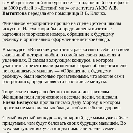
самой трогательной конкурсантке — подарочный сертификат
на 3000 рублей в «Детский мир» от депутата АКЗС
А.В.
Вытоптова
передала его помощница В.В. Клочко.
Финальное мероприятие прошло на сцене Детской школы
искусств. На суд жюри были представлены визитные
карточки и творческие номера, обращение к будущему
ребенку и оригинально оформленное детское блюдо.
В конкурсе «Визитка» участницы рассказали о себе и о своей
счастливой истории любви, о семейных своих радостях и
увлечениях. В самом волнующем конкурсе, в котором
участницы презентовали различные формы обращения к еще
не родившемуся малышу — «Обращение к будущему
ребёнку», были настолько трогательными, что многие сами
растрогались, представляя эти счастливые минуты.
Творческие номера особенно запомнились зрителям.
Женщины пели лирические и веселые песни, танцевали.
Елена Белоусова
прочла письмо Деду Морозу, в котором
просила не материальных благ, а чтобы все были здоровы.
Самый вкусный конкурс – кулинарный, где мамы уже сейчас
придумали, чем будут баловать своих будущих малышей. Во
всех выступлениях участницам помогали члены семей,