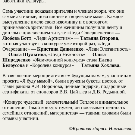
работники культуры.
Семь участниц доказали зрителям и членам жюри, что они
самые активные, позитивные и творческие мамы. Каждое
выступление имело свою изюминку и с восторгом
принималось зрителями. Все женщины получили ленту и
диплом с присвоением титула: «Леди Совершенство» —
Любовь Ботт
, «Леди Артистизм» —
Татьяна Второва
,
которая участвует в конкурсе уже второй раз, «Леди
Очарование» —
Кристина Даниленко
, «Леди Элегантность»
—
Ольга Шульгина
, «Леди Нежность» —
Ольга
Ширедченко
, «Жемчужиной конкурса» стала
Елена
Белоусова
и «Королева конкурса» —
Татьяна Хохлова.
В завершении мероприятия всем будущим мамам, участницам
проекта «Я буду мамой», были вручены букеты цветов, от
главы района А.В. Воронова, ценные подарки, подарочные
сертификаты от спонсоров В.В. Цайтлер и Д.В. Редькиной.
«Конкурс чудесный, замечательный! Теплое и внимательное
отношение. Такой конкурс нужен, он показывает ценность
семейных отношений, материнства» — такими словами были
отзывы участниц.
©Кротова Лариса Николаевна