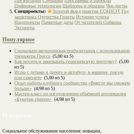
Презентации
Сценарии
Программы и проекты
Цифровые технологии
Шаблоны и образцы
Чек-листы
Спецпроекты:
Золотой фонд практик СОННЭТ
Год
защитника Отечества
Гранты
Истории успеха
Нацпроекты
Памятные даты
От читателей
Собкоры
Эксперты
Популярное
Социально-медицинская реабилитация с использование
тренажера Гросса
(5,00 из 5)
Как носить и завязывать георгиевскую ленточку?
(5,00
из 5)
Игры с детьми в дороге в автобусе, в машине, поезде
или самолете
(5,00 из 5)
Опыт работы клубного сообщества «Вместе мы сможем
больше»
(4,98 из 5)
Мастер-класс по изготовлению объёмной аппликации
«Букетик сирени»
(4,98 из 5)
О журнале
Социальное обслуживание населения: новации,