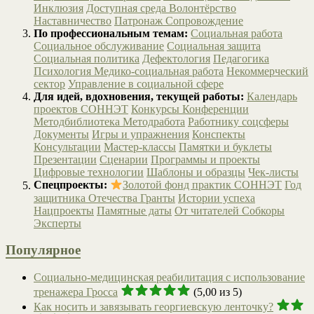
Инклюзия
Доступная среда
Волонтёрство
Наставничество
Патронаж
Сопровождение
По профессиональным темам:
Социальная работа
Социальное обслуживание
Социальная защита
Социальная политика
Дефектология
Педагогика
Психология
Медико-социальная работа
Некоммерческий
сектор
Управление в социальной сфере
Для идей, вдохновения, текущей работы:
Календарь
проектов СОННЭТ
Конкурсы
Конференции
Методбиблиотека
Методработа
Работнику соцсферы
Документы
Игры и упражнения
Конспекты
Консультации
Мастер-классы
Памятки и буклеты
Презентации
Сценарии
Программы и проекты
Цифровые технологии
Шаблоны и образцы
Чек-листы
Спецпроекты:
Золотой фонд практик СОННЭТ
Год
защитника Отечества
Гранты
Истории успеха
Нацпроекты
Памятные даты
От читателей
Собкоры
Эксперты
Популярное
Социально-медицинская реабилитация с использование
тренажера Гросса
(5,00 из 5)
Как носить и завязывать георгиевскую ленточку?