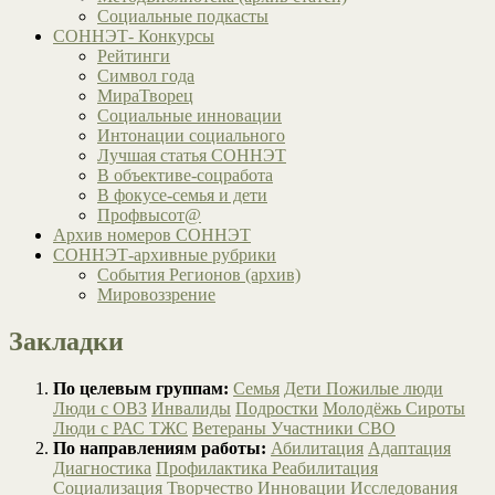
Социальные подкасты
СОННЭТ- Конкурсы
Рейтинги
Символ года
МираТворец
Социальные инновации
Интонации социального
Лучшая статья СОННЭТ
В объективе-соцработа
В фокусе-семья и дети
Профвысот@
Архив номеров СОННЭТ
СОННЭТ-архивные рубрики
События Регионов (архив)
Мировоззрение
Закладки
По целевым группам:
Семья
Дети
Пожилые люди
Люди с ОВЗ
Инвалиды
Подростки
Молодёжь
Сироты
Люди с РАС
ТЖС
Ветераны
Участники СВО
По направлениям работы:
Абилитация
Адаптация
Диагностика
Профилактика
Реабилитация
Социализация
Творчество
Инновации
Исследования