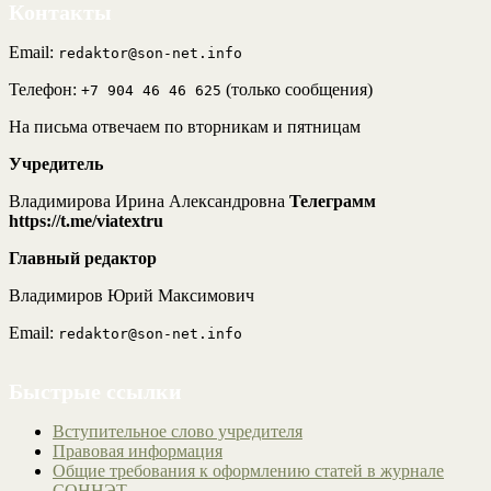
Контакты
Email:
redaktor@son-net.info
Телефон:
(только сообщения)
+7 904 46 46 625
На письма отвечаем по вторникам и пятницам
Учредитель
Владимирова Ирина Александровна
Телеграмм
https://t.me/viatextru
Главный редактор
Владимиров Юрий Максимович
Email:
redaktor@son-net.info
Быстрые ссылки
Вступительное слово учредителя
Правовая информация
Общие требования к оформлению статей в журнале
СОННЭТ