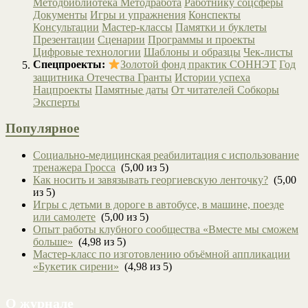
Методбиблиотека
Методработа
Работнику соцсферы
Документы
Игры и упражнения
Конспекты
Консультации
Мастер-классы
Памятки и буклеты
Презентации
Сценарии
Программы и проекты
Цифровые технологии
Шаблоны и образцы
Чек-листы
Спецпроекты:
Золотой фонд практик СОННЭТ
Год
защитника Отечества
Гранты
Истории успеха
Нацпроекты
Памятные даты
От читателей
Собкоры
Эксперты
Популярное
Социально-медицинская реабилитация с использование
тренажера Гросса
(5,00 из 5)
Как носить и завязывать георгиевскую ленточку?
(5,00
из 5)
Игры с детьми в дороге в автобусе, в машине, поезде
или самолете
(5,00 из 5)
Опыт работы клубного сообщества «Вместе мы сможем
больше»
(4,98 из 5)
Мастер-класс по изготовлению объёмной аппликации
«Букетик сирени»
(4,98 из 5)
О журнале