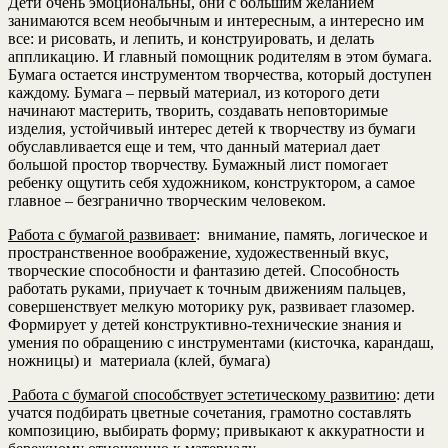
Дети очень эмоциональны, они с большим желанием
занимаются всем необычным и интересным, а интересно им
все: и рисовать, и лепить, и конструировать, и делать
аппликацию. И главный помощник родителям в этом бумага.
Бумага остается инструментом творчества, который доступен
каждому. Бумага – первый материал, из которого дети
начинают мастерить, творить, создавать неповторимые
изделия, устойчивый интерес детей к творчеству из бумаги
обуславливается еще и тем, что данный материал дает
большой простор творчеству. Бумажный лист помогает
ребенку ощутить себя художником, конструктором, а самое
главное – безгранично творческим человеком.
Работа с бумагой развивает
: внимание, память, логическое и
пространственное воображение, художественный вкус,
творческие способности и фантазию детей. Способность
работать руками, приучает к точным движениям пальцев,
совершенствует мелкую моторику рук, развивает глазомер.
Формирует у детей конструктивно-технические знания и
умения по обращению с инструментами (кисточка, карандаш,
ножницы) и материала (клей, бумага)
Работа с бумагой способствует эстетическому развитию
: дети
учатся подбирать цветные сочетания, грамотно составлять
композицию, выбирать форму; привыкают к аккуратности и