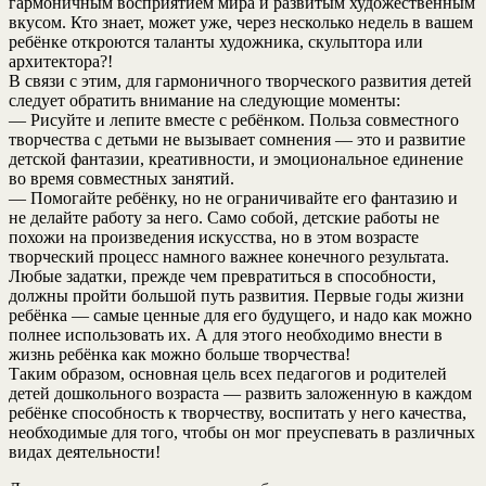
гармоничным восприятием мира и развитым художественным
вкусом. Кто знает, может уже, через несколько недель в вашем
ребёнке откроются таланты художника, скульптора или
архитектора?!
В связи с этим, для гармоничного творческого развития детей
следует обратить внимание на следующие моменты:
— Рисуйте и лепите вместе с ребёнком. Польза совместного
творчества с детьми не вызывает сомнения — это и развитие
детской фантазии, креативности, и эмоциональное единение
во время совместных занятий.
— Помогайте ребёнку, но не ограничивайте его фантазию и
не делайте работу за него. Само собой, детские работы не
похожи на произведения искусства, но в этом возрасте
творческий процесс намного важнее конечного результата.
Любые задатки, прежде чем превратиться в способности,
должны пройти большой путь развития. Первые годы жизни
ребёнка — самые ценные для его будущего, и надо как можно
полнее использовать их. А для этого необходимо внести в
жизнь ребёнка как можно больше творчества!
Таким образом, основная цель всех педагогов и родителей
детей дошкольного возраста — развить заложенную в каждом
ребёнке способность к творчеству, воспитать у него качества,
необходимые для того, чтобы он мог преуспевать в различных
видах деятельности!