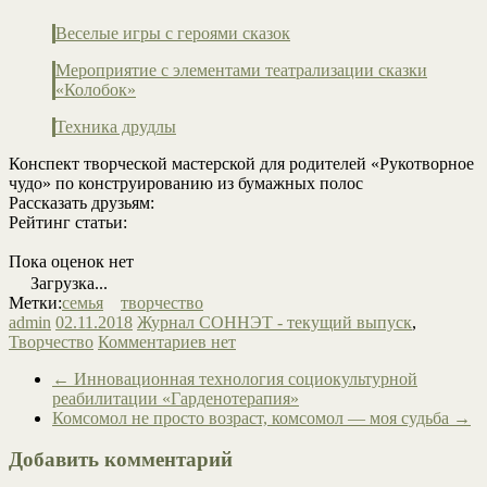
Веселые игры с героями сказок
Мероприятие с элементами театрализации сказки
«Колобок»
Техника друдлы
Конспект творческой мастерской для родителей «Рукотворное
чудо» по конструированию из бумажных полос
Рассказать друзьям:
Рейтинг статьи:
Пока оценок нет
Загрузка...
Метки:
семья
творчество
admin
02.11.2018
Журнал СОННЭТ - текущий выпуск
,
Творчество
Комментариев нет
←
Инновационная технология социокультурной
реабилитации «Гарденотерапия»
Комсомол не просто возраст, комсомол — моя судьба
→
Добавить комментарий