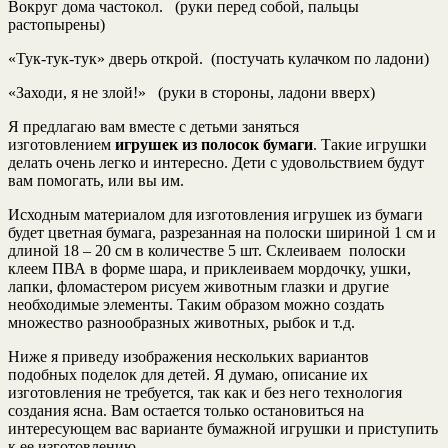
Вокруг дома частокол. (руки перед собой, пальцы
растопырены)
«Тук-тук-тук» дверь открой. (постучать кулачком по ладони)
«Заходи, я не злой!» (руки в стороны, ладони вверх)
Я предлагаю вам вместе с детьми заняться
изготовлением
игрушек из полосок бумаги
. Такие игрушки
делать очень легко и интересно. Дети с удовольствием будут
вам помогать, или вы им.
Исходным материалом для изготовления игрушек из бумаги
будет цветная бумага, разрезанная на полоски шириной 1 см и
длиной 18 – 20 см в количестве 5 шт. Склеиваем полоски
клеем ПВА в форме шара, и приклеиваем мордочку, ушки,
лапки, фломастером рисуем животным глазки и другие
необходимые элементы. Таким образом можно создать
множество разнообразных животных, рыбок и т.д.
Ниже я приведу изображения нескольких вариантов
подобных поделок для детей. Я думаю, описание их
изготовления не требуется, так как и без него технология
создания ясна. Вам остается только остановиться на
интересующем вас варианте бумажной игрушки и приступить
к ее изготовлению.