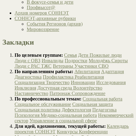
В фокусе-семья и дети
Профвысот@
Архив номеров СОННЭТ
СОННЭТ-архивные рубрики
События Регионов (архив)
Мировоззрение
Закладки
По целевым группам:
Семья
Дети
Пожилые люди
Люди с ОВЗ
Инвалиды
Подростки
Молодёжь
Сироты
Люди с РАС
ТЖС
Ветераны
Участники СВО
По направлениям работы:
Абилитация
Адаптация
Диагностика
Профилактика
Реабилитация
Социализация
Творчество
Инновации
Исследования
Инклюзия
Доступная среда
Волонтёрство
Наставничество
Патронаж
Сопровождение
По профессиональным темам:
Социальная работа
Социальное обслуживание
Социальная защита
Социальная политика
Дефектология
Педагогика
Психология
Медико-социальная работа
Некоммерческий
сектор
Управление в социальной сфере
Для идей, вдохновения, текущей работы:
Календарь
проектов СОННЭТ
Конкурсы
Конференции