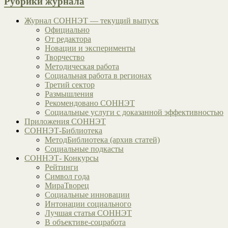
Рубрики журнала
Журнал СОННЭТ — текущий выпуск
Официально
От редактора
Новации и эксперименты
Творчество
Методическая работа
Социальная работа в регионах
Третий сектор
Размышления
Рекомендовано СОННЭТ
Социальные услуги с доказанной эффективностью
Приложения СОННЭТ
СОННЭТ-Библиотека
МетодБиблиотека (архив статей)
Социальные подкасты
СОННЭТ- Конкурсы
Рейтинги
Символ года
МираТворец
Социальные инновации
Интонации социального
Лучшая статья СОННЭТ
В объективе-соцработа