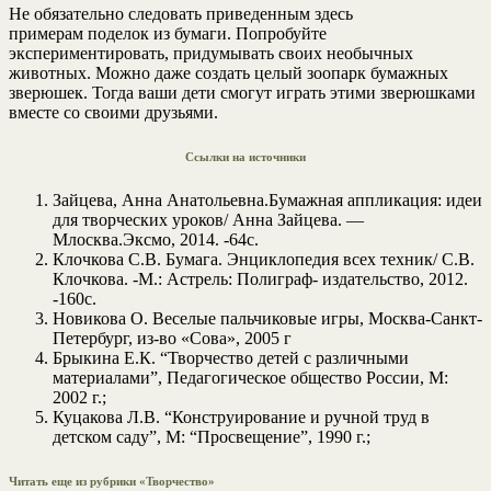
Не обязательно следовать приведенным здесь
примерам поделок из бумаги. Попробуйте
экспериментировать, придумывать своих необычных
животных. Можно даже создать целый зоопарк бумажных
зверюшек. Тогда ваши дети смогут играть этими зверюшками
вместе со своими друзьями.
Ссылки на источники
Зайцева, Анна Анатольевна.Бумажная аппликация: идеи
для творческих уроков/ Анна Зайцева. —
Млосква.Эксмо, 2014. -64с.
Клочкова С.В. Бумага. Энциклопедия всех техник/ С.В.
Клочкова. -М.: Астрель: Полиграф- издательство, 2012.
-160с.
Новикова О. Веселые пальчиковые игры, Москва-Санкт-
Петербург, из-во «Сова», 2005 г
Брыкина Е.К. “Творчество детей с различными
материалами”, Педагогическое общество России, М:
2002 г.;
Куцакова Л.В. “Конструирование и ручной труд в
детском саду”, М: “Просвещение”, 1990 г.;
Читать еще из рубрики «Творчество»