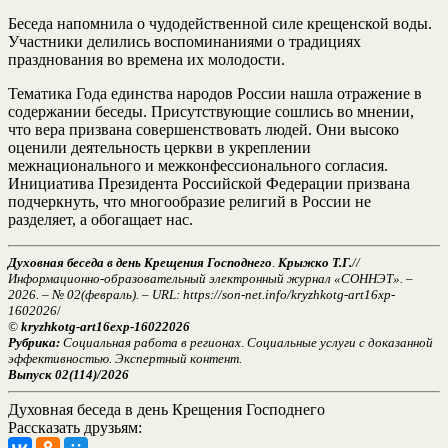
Беседа напомнила о чудодейственной силе крещенской воды.
Участники делились воспоминаниями о традициях
празднования во времена их молодости.
Тематика Года единства народов России нашла отражение в
содержании беседы. Присутствующие сошлись во мнении,
что вера призвана совершенствовать людей. Они высоко
оценили деятельность церкви в укреплении
межнационального и межконфессионального согласия.
Инициатива Президента Российской Федерации призвана
подчеркнуть, что многообразие религий в России не
разделяет, а обогащает нас.
Духовная беседа в день Крещения Господнего
.
Крыжко Т.Г.
//
Информационно-образовательный электронный журнал «СОННЭТ». –
2026. – № 02(февраль). – URL: https://son-net.info/kryzhkotg-art16xp-
1602026
/
©
kryzhkotg-art16exp-16022026
Рубрика:
Социальная работа в регионах
.
Социальные услуги с доказанной
эффективностью. Экспертный контент.
Выпуск 02(114)/2026
Духовная беседа в день Крещения Господнего
Рассказать друзьям: