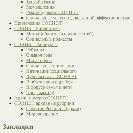
Третий сектор
Размышления
Рекомендовано СОННЭТ
Социальные услуги с доказанной эффективностью
Приложения СОННЭТ
СОННЭТ-Библиотека
МетодБиблиотека (архив статей)
Социальные подкасты
СОННЭТ- Конкурсы
Рейтинги
Символ года
МираТворец
Социальные инновации
Интонации социального
Лучшая статья СОННЭТ
В объективе-соцработа
В фокусе-семья и дети
Профвысот@
Архив номеров СОННЭТ
СОННЭТ-архивные рубрики
События Регионов (архив)
Мировоззрение
Закладки