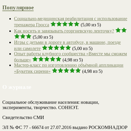
Популярное
Социально-медицинская реабилитация с использование
тренажера Гросса
(5,00 из 5)
Как носить и завязывать георгиевскую ленточку?
(5,00 из 5)
Игры с детьми в дороге в автобусе, в машине, поезде
или самолете
(5,00 из 5)
Опыт работы клубного сообщества «Вместе мы сможем
больше»
(4,98 из 5)
Мастер-класс по изготовлению объёмной аппликации
«Букетик сирени»
(4,98 из 5)
О журнале
Социальное обслуживание населения: новации,
эксперименты, творчество. СОННЭТ.
Свидетельство СМИ
ЭЛ № ФС 77 - 66674 от 27.07.2016 выдано РОСКОМНАДЗОР