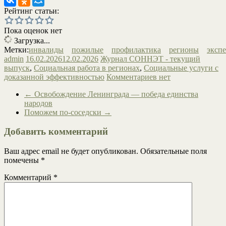
Рейтинг статьи:
Пока оценок нет
Загрузка...
Метки:
инвалиды
пожилые
профилактика
регионы
эксп
admin
16.02.2026
12.02.2026
Журнал СОННЭТ - текущий
выпуск
,
Социальная работа в регионах
,
Социальные услуги с
доказанной эффективностью
Комментариев нет
←
Освобождение Ленинграда — победа единства
народов
Поможем по-соседски
→
Добавить комментарий
Ваш адрес email не будет опубликован.
Обязательные поля
помечены
*
Комментарий
*