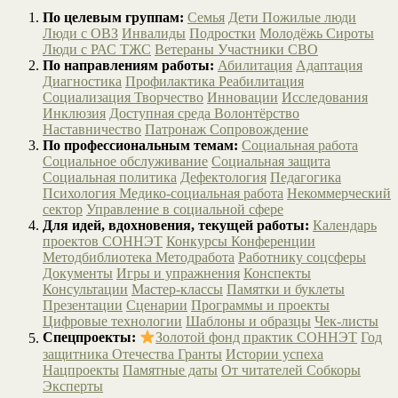
По целевым группам:
Семья
Дети
Пожилые люди
Люди с ОВЗ
Инвалиды
Подростки
Молодёжь
Сироты
Люди с РАС
ТЖС
Ветераны
Участники СВО
По направлениям работы:
Абилитация
Адаптация
Диагностика
Профилактика
Реабилитация
Социализация
Творчество
Инновации
Исследования
Инклюзия
Доступная среда
Волонтёрство
Наставничество
Патронаж
Сопровождение
По профессиональным темам:
Социальная работа
Социальное обслуживание
Социальная защита
Социальная политика
Дефектология
Педагогика
Психология
Медико-социальная работа
Некоммерческий
сектор
Управление в социальной сфере
Для идей, вдохновения, текущей работы:
Календарь
проектов СОННЭТ
Конкурсы
Конференции
Методбиблиотека
Методработа
Работнику соцсферы
Документы
Игры и упражнения
Конспекты
Консультации
Мастер-классы
Памятки и буклеты
Презентации
Сценарии
Программы и проекты
Цифровые технологии
Шаблоны и образцы
Чек-листы
Спецпроекты:
Золотой фонд практик СОННЭТ
Год
защитника Отечества
Гранты
Истории успеха
Нацпроекты
Памятные даты
От читателей
Собкоры
Эксперты