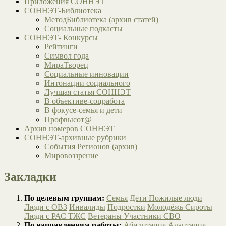
Приложения СОННЭТ
СОННЭТ-Библиотека
МетодБиблиотека (архив статей)
Социальные подкасты
СОННЭТ- Конкурсы
Рейтинги
Символ года
МираТворец
Социальные инновации
Интонации социального
Лучшая статья СОННЭТ
В объективе-соцработа
В фокусе-семья и дети
Профвысот@
Архив номеров СОННЭТ
СОННЭТ-архивные рубрики
События Регионов (архив)
Мировоззрение
Закладки
По целевым группам:
Семья
Дети
Пожилые люди
Люди с ОВЗ
Инвалиды
Подростки
Молодёжь
Сироты
Люди с РАС
ТЖС
Ветераны
Участники СВО
По направлениям работы:
Абилитация
Адаптация