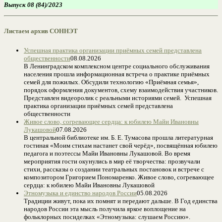
Выпуск 08 (84)/2023
Листаем архив СОННЭТ
Успешная практика организации приёмных семей представлена
общественности
08.08.2026
В Ленинградском комплексном центре социального обслуживания
населения прошла информационная встреча о практике приёмных
семей для пожилых. Обсудили технологию «Приёмная семья»,
порядок оформления документов, схему взаимодействия участников.
Представлен видеоролик с реальными историями семей. Успешная
практика организации приёмных семей представлена
общественности
Живое слово, согревающее сердца: к юбилею Майи Ивановны
Лукашовой
07.08.2026
В центральной библиотеке им. Б. Е. Тумасова прошла литературная
гостиная «Моим стихам настанет свой черёд», посвящённая юбилею
педагога и поэтессы Майи Ивановны Лукашовой. Во время
мероприятия гости окунулись в мир её творчества: прозвучали
стихи, рассказы о создании театральных постановок и встрече с
композитором Григорием Пономаренко. Живое слово, согревающее
сердца: к юбилею Майи Ивановны Лукашовой
Этномузыка и единство народов России
05.08.2026
Традиции живут, пока их помнят и передают дальше. В Год единства
народов России эта мысль получила яркое воплощение на
фольклорных посиделках «Этномузыка: слушаем Россию».