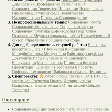
Диагностика
Профилактика
Реабилитация
Социализация
Творчество
Инновации
Исследования
Инклюзия
Доступная среда
Волонтёрство
Наставничество
Патронаж
Сопровождение
По профессиональным темам:
Социальная работа
Социальное обслуживание
Социальная защита
Социальная политика
Дефектология
Педагогика
Психология
Медико-социальная работа
Некоммерческий
сектор
Управление в социальной сфере
Для идей, вдохновения, текущей работы:
Календарь
проектов СОННЭТ
Конкурсы
Конференции
Методбиблиотека
Методработа
Работнику соцсферы
Документы
Игры и упражнения
Конспекты
Консультации
Мастер-классы
Памятки и буклеты
Презентации
Сценарии
Программы и проекты
Цифровые технологии
Шаблоны и образцы
Чек-листы
Спецпроекты:
Золотой фонд практик СОННЭТ
Год
защитника Отечества
Гранты
Истории успеха
Нацпроекты
Памятные даты
От читателей
Собкоры
Эксперты
Популярное
Социально-медицинская реабилитация с использование