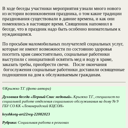
В ходе беседы участники мероприятия узнали много нового
из истории возникновения праздника, о том какие традиции
празднования существовали в давние времена, и как они
поменялись в настоящее время. Священник напомнил в
беседе, что в праздник надо быть особенно внимательным к
нуждающимся.
По просьбам маломобильных получателей социальных услуг,
которые не имеют возможности по состоянию здоровья
посетить храм самостоятельно, социальные работники
выступили с инициативой освятить мед и воду в храме,
заказать требы, приобрести свечи. После окончания
богослужения социальные работники доставили освященные
подношения на дом к обслуживаемым гражданам.
©
Крыжко Т.Г. (фото автора)
Духовная беседа «Первый Спас медовый».
Крыжко Т.Г., специалист по
социальной работе отделения социального обслуживания на дому № 9
ГБУ СО КК «Ленинградский КЦСОН»
kryzhkotg-art22reg-22082023
Рубрика:
Социальная работа в регионах