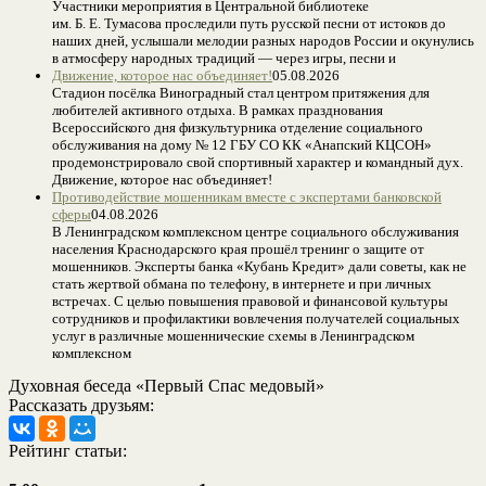
Участники мероприятия в Центральной библиотеке
им. Б. Е. Тумасова проследили путь русской песни от истоков до
наших дней, услышали мелодии разных народов России и окунулись
в атмосферу народных традиций — через игры, песни и
Движение, которое нас объединяет!
05.08.2026
Стадион посёлка Виноградный стал центром притяжения для
любителей активного отдыха. В рамках празднования
Всероссийского дня физкультурника отделение социального
обслуживания на дому № 12 ГБУ СО КК «Анапский КЦСОН»
продемонстрировало свой спортивный характер и командный дух.
Движение, которое нас объединяет!
Противодействие мошенникам вместе с экспертами банковской
сферы
04.08.2026
В Ленинградском комплексном центре социального обслуживания
населения Краснодарского края прошёл тренинг о защите от
мошенников. Эксперты банка «Кубань Кредит» дали советы, как не
стать жертвой обмана по телефону, в интернете и при личных
встречах. С целью повышения правовой и финансовой культуры
сотрудников и профилактики вовлечения получателей социальных
услуг в различные мошеннические схемы в Ленинградском
комплексном
Духовная беседа «Первый Спас медовый»
Рассказать друзьям:
Рейтинг статьи: