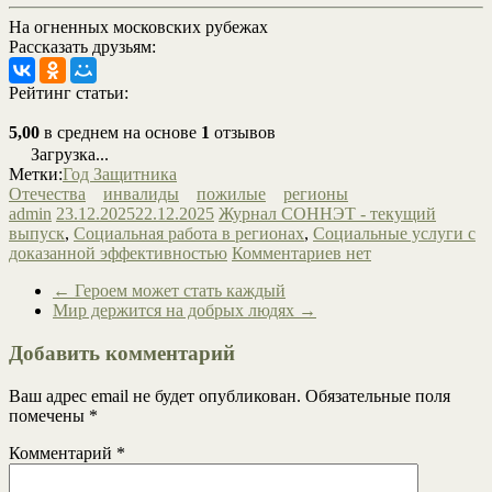
На огненных московских рубежах
Рассказать друзьям:
Рейтинг статьи:
5,00
в среднем на основе
1
отзывов
Загрузка...
Метки:
Год Защитника
Отечества
инвалиды
пожилые
регионы
admin
23.12.2025
22.12.2025
Журнал СОННЭТ - текущий
выпуск
,
Социальная работа в регионах
,
Социальные услуги с
доказанной эффективностью
Комментариев нет
←
Героем может стать каждый
Мир держится на добрых людях
→
Добавить комментарий
Ваш адрес email не будет опубликован.
Обязательные поля
помечены
*
Комментарий
*