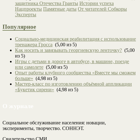
защитника Отечества
Гранты
Истории успеха
Нацпроекты
Памятные даты
От читателей
Собкоры
Эксперты
Популярное
Социально-медицинская реабилитация с использование
тренажера Гросса
(5,00 из 5)
Как носить и завязывать георгиевскую ленточку?
(5,00
из 5)
Игры с детьми в дороге в автобусе, в машине, поезде
или самолете
(5,00 из 5)
Опыт работы клубного сообщества «Вместе мы сможем
больше»
(4,98 из 5)
Мастер-класс по изготовлению объёмной аппликации
«Букетик сирени»
(4,98 из 5)
О журнале
Социальное обслуживание населения: новации,
эксперименты, творчество. СОННЭТ.
Свидетельство СМИ