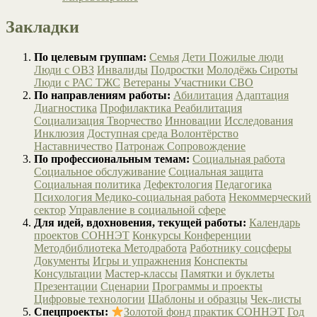
Закладки
По целевым группам:
Семья
Дети
Пожилые люди
Люди с ОВЗ
Инвалиды
Подростки
Молодёжь
Сироты
Люди с РАС
ТЖС
Ветераны
Участники СВО
По направлениям работы:
Абилитация
Адаптация
Диагностика
Профилактика
Реабилитация
Социализация
Творчество
Инновации
Исследования
Инклюзия
Доступная среда
Волонтёрство
Наставничество
Патронаж
Сопровождение
По профессиональным темам:
Социальная работа
Социальное обслуживание
Социальная защита
Социальная политика
Дефектология
Педагогика
Психология
Медико-социальная работа
Некоммерческий
сектор
Управление в социальной сфере
Для идей, вдохновения, текущей работы:
Календарь
проектов СОННЭТ
Конкурсы
Конференции
Методбиблиотека
Методработа
Работнику соцсферы
Документы
Игры и упражнения
Конспекты
Консультации
Мастер-классы
Памятки и буклеты
Презентации
Сценарии
Программы и проекты
Цифровые технологии
Шаблоны и образцы
Чек-листы
Спецпроекты:
Золотой фонд практик СОННЭТ
Год