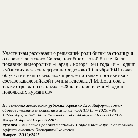
Участникам рассказали о решающей роли битвы за столицу и
о героях Советского Союза, погибших в этой битве. Были
показаны видеоролики «Парад 7 ноября 1941 года» и «Подвиг
кубанских казаков у деревни Федюково 19 ноября 1941 года»
об участии наших земляков в рейде по тылам противника в
составе кавалерийской группы генерала Л.М. Доватора, а
также отрывки из фильмов «28 панфиловцев» и «Подвиг
подольских курсантов».
На огненных московских рубежах
.
Крыжко Т.Г.
// Информационно-
образовательный электронный журнал «СОННЭТ». – 2025. – №
12(декабрь). – URL: https://son-net.info/kryzhkotg-art23exp-23122025
/
©
kryzhkotg-art23exp-23122025
Рубрика:
Социальная работа в регионах
.
Социальные услуги с доказанной
эффективностью. Экспертный контент.
Выпуск 12(112)/2025