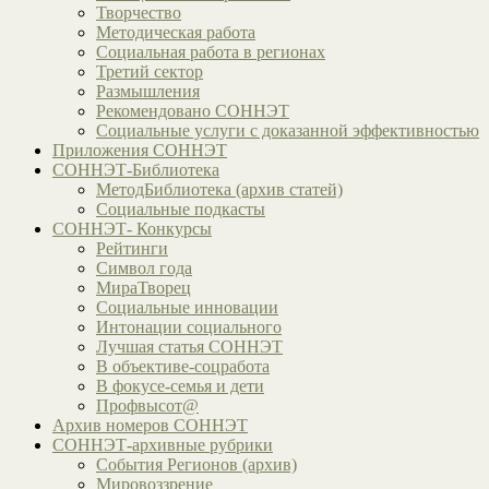
Творчество
Методическая работа
Социальная работа в регионах
Третий сектор
Размышления
Рекомендовано СОННЭТ
Социальные услуги с доказанной эффективностью
Приложения СОННЭТ
СОННЭТ-Библиотека
МетодБиблиотека (архив статей)
Социальные подкасты
СОННЭТ- Конкурсы
Рейтинги
Символ года
МираТворец
Социальные инновации
Интонации социального
Лучшая статья СОННЭТ
В объективе-соцработа
В фокусе-семья и дети
Профвысот@
Архив номеров СОННЭТ
СОННЭТ-архивные рубрики
События Регионов (архив)
Мировоззрение