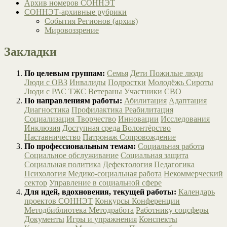
Архив номеров СОННЭТ
СОННЭТ-архивные рубрики
События Регионов (архив)
Мировоззрение
Закладки
По целевым группам:
Семья
Дети
Пожилые люди
Люди с ОВЗ
Инвалиды
Подростки
Молодёжь
Сироты
Люди с РАС
ТЖС
Ветераны
Участники СВО
По направлениям работы:
Абилитация
Адаптация
Диагностика
Профилактика
Реабилитация
Социализация
Творчество
Инновации
Исследования
Инклюзия
Доступная среда
Волонтёрство
Наставничество
Патронаж
Сопровождение
По профессиональным темам:
Социальная работа
Социальное обслуживание
Социальная защита
Социальная политика
Дефектология
Педагогика
Психология
Медико-социальная работа
Некоммерческий
сектор
Управление в социальной сфере
Для идей, вдохновения, текущей работы:
Календарь
проектов СОННЭТ
Конкурсы
Конференции
Методбиблиотека
Методработа
Работнику соцсферы
Документы
Игры и упражнения
Конспекты