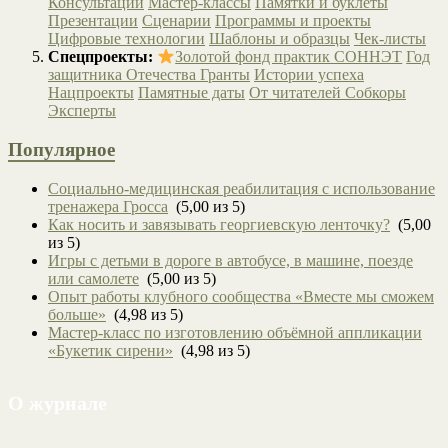
Консультации
Мастер-классы
Памятки и буклеты
Презентации
Сценарии
Программы и проекты
Цифровые технологии
Шаблоны и образцы
Чек-листы
Спецпроекты:
Золотой фонд практик СОННЭТ
Год
защитника Отечества
Гранты
Истории успеха
Нацпроекты
Памятные даты
От читателей
Собкоры
Эксперты
Популярное
Социально-медицинская реабилитация с использование
тренажера Гросса
(5,00 из 5)
Как носить и завязывать георгиевскую ленточку?
(5,00
из 5)
Игры с детьми в дороге в автобусе, в машине, поезде
или самолете
(5,00 из 5)
Опыт работы клубного сообщества «Вместе мы сможем
больше»
(4,98 из 5)
Мастер-класс по изготовлению объёмной аппликации
«Букетик сирени»
(4,98 из 5)
О журнале