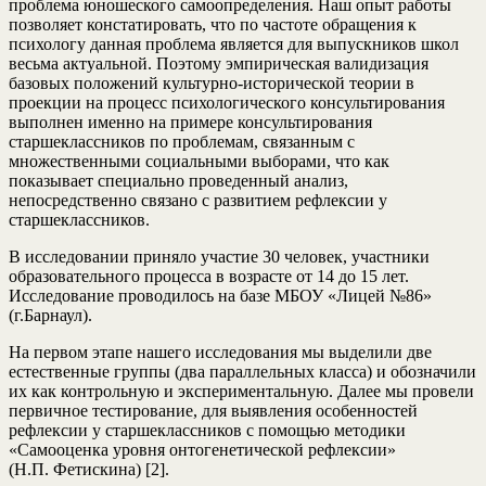
проблема юношеского самоопределения. Наш опыт работы
позволяет констатировать, что по частоте обращения к
психологу данная проблема является для выпускников школ
весьма актуальной. Поэтому эмпирическая валидизация
базовых положений культурно-исторической теории в
проекции на процесс психологического консультирования
выполнен именно на примере консультирования
старшеклассников по проблемам, связанным с
множественными социальными выборами, что как
показывает специально проведенный анализ,
непосредственно связано с развитием рефлексии у
старшеклассников.
В исследовании приняло участие 30 человек, участники
образовательного процесса в возрасте от 14 до 15 лет.
Исследование проводилось на базе МБОУ «Лицей №86»
(г.Барнаул).
На первом этапе нашего исследования мы выделили две
естественные группы (два параллельных класса) и обозначили
их как контрольную и экспериментальную. Далее мы провели
первичное тестирование, для выявления особенностей
рефлексии у старшеклассников с помощью методики
«Самооценка уровня онтогенетической рефлексии»
(Н.П. Фетискина) [2].