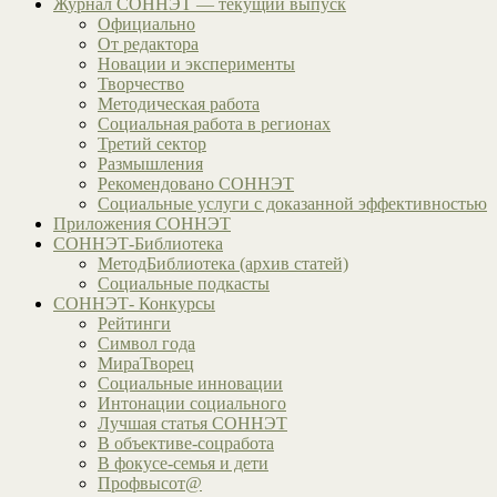
Журнал СОННЭТ — текущий выпуск
Официально
От редактора
Новации и эксперименты
Творчество
Методическая работа
Социальная работа в регионах
Третий сектор
Размышления
Рекомендовано СОННЭТ
Социальные услуги с доказанной эффективностью
Приложения СОННЭТ
СОННЭТ-Библиотека
МетодБиблиотека (архив статей)
Социальные подкасты
СОННЭТ- Конкурсы
Рейтинги
Символ года
МираТворец
Социальные инновации
Интонации социального
Лучшая статья СОННЭТ
В объективе-соцработа
В фокусе-семья и дети
Профвысот@