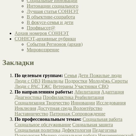
Социальные инновации
Интонации социального
Лучшая статья СОННЭТ
В объективе-соцработа
В фокусе-семья и дети
Профвысот@
Архив номеров СОННЭТ
СОННЭТ-архивные рубрики
События Регионов (архив)
Мировоззрение
Закладки
По целевым группам:
Семья
Дети
Пожилые люди
Люди с ОВЗ
Инвалиды
Подростки
Молодёжь
Сироты
Люди с РАС
ТЖС
Ветераны
Участники СВО
По направлениям работы:
Абилитация
Адаптация
Диагностика
Профилактика
Реабилитация
Социализация
Творчество
Инновации
Исследования
Инклюзия
Доступная среда
Волонтёрство
Наставничество
Патронаж
Сопровождение
По профессиональным темам:
Социальная работа
Социальное обслуживание
Социальная защита
Социальная политика
Дефектология
Педагогика
Психология
Медико-социальная работа
Некоммерческий