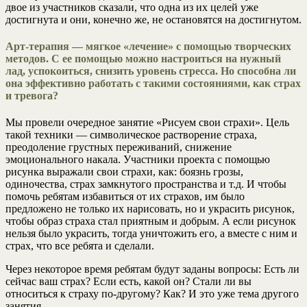
двое из участников сказали, что одна из их целей уже
достигнута и они, конечно же, не остановятся на достигнутом.
Арт-терапия — мягкое «лечение» с помощью творческих
методов. С ее помощью можно настроиться на нужный
лад, успокоиться, снизить уровень стресса. Но способна ли
она эффективно работать с такими состояниями, как страх
и тревога?
Мы провели очередное занятие «Рисуем свои страхи». Цель
такой техники — символическое растворение страха,
преодоление грустных переживаний, снижение
эмоционального накала. Участники проекта с помощью
рисунка выражали свои страхи, как: боязнь грозы,
одиночества, страх замкнутого пространства и т.д. И чтобы
помочь ребятам избавиться от их страхов, им было
предложено не только их нарисовать, но и украсить рисунок,
чтобы образ страха стал приятным и добрым. А если рисунок
нельзя было украсить, тогда уничтожить его, а вместе с ним и
страх, что все ребята и сделали.
Через некоторое время ребятам будут заданы вопросы: Есть ли
сейчас ваш страх? Если есть, какой он? Стали ли вы
относиться к страху по-другому? Как? И это уже тема другого
занятия.