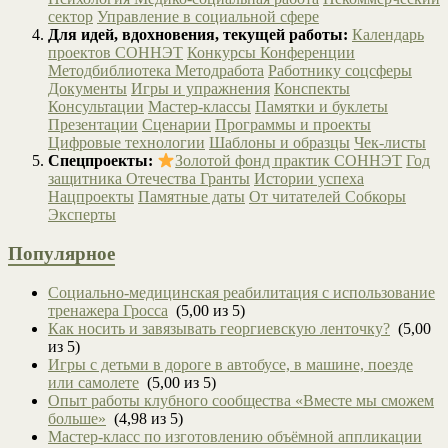
сектор
Управление в социальной сфере
Для идей, вдохновения, текущей работы:
Календарь
проектов СОННЭТ
Конкурсы
Конференции
Методбиблиотека
Методработа
Работнику соцсферы
Документы
Игры и упражнения
Конспекты
Консультации
Мастер-классы
Памятки и буклеты
Презентации
Сценарии
Программы и проекты
Цифровые технологии
Шаблоны и образцы
Чек-листы
Спецпроекты:
Золотой фонд практик СОННЭТ
Год
защитника Отечества
Гранты
Истории успеха
Нацпроекты
Памятные даты
От читателей
Собкоры
Эксперты
Популярное
Социально-медицинская реабилитация с использование
тренажера Гросса
(5,00 из 5)
Как носить и завязывать георгиевскую ленточку?
(5,00
из 5)
Игры с детьми в дороге в автобусе, в машине, поезде
или самолете
(5,00 из 5)
Опыт работы клубного сообщества «Вместе мы сможем
больше»
(4,98 из 5)
Мастер-класс по изготовлению объёмной аппликации