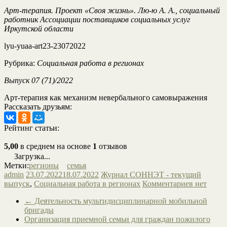
Арт-терапия. Проект «Своя жизнь». Лю-ю А. А., социальный
работник Ассоциации поставщиков социальных услуг
Иркутской области
lyu-yuaa-art23-23072022
Рубрика:
Социальная работа в регионах
Выпуск 07 (71)/2022
Арт-терапия как механизм невербального самовыражения
Рассказать друзьям:
Рейтинг статьи:
5,00
в среднем на основе
1
отзывов
Загрузка...
Метки:
регионы
семья
admin
23.07.2022
18.07.2022
Журнал СОННЭТ - текущий
выпуск
,
Социальная работа в регионах
Комментариев нет
←
Деятельность мультидисциплинарной мобильной
бригады
Организация приемной семьи для граждан пожилого