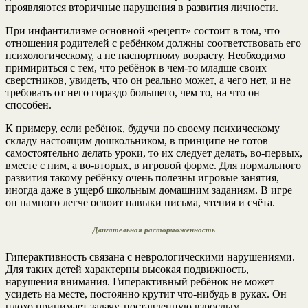
проявляются вторичные нарушения в развития личности.
При инфантилизме основной «рецепт» состоит в том, что
отношения родителей с ребёнком должны соответствовать его
психологическому, а не паспортному возрасту. Необходимо
примириться с тем, что ребёнок в чем-то младше своих
сверстников, увидеть, что он реально может, а чего нет, и не
требовать от него гораздо большего, чем то, на что он
способен.
К примеру, если ребёнок, будучи по своему психическому
складу настоящим дошкольником, в принципе не готов
самостоятельно делать уроки, то их следует делать, во-первых,
вместе с ним, а во-вторых, в игровой форме. Для нормального
развития такому ребёнку очень полезны игровые занятия,
иногда даже в ущерб школьным домашним заданиям. В игре
он намного легче освоит навыки письма, чтения и счёта.
Двигательная расторможенность
Гиперактивность связана с неврологическими нарушениями.
Для таких детей характерны высокая подвижность,
нарушения внимания. Гиперактивный ребёнок не может
усидеть на месте, постоянно крутит что-нибудь в руках. Он
плохо принимает задачу, поставленную взрослым,