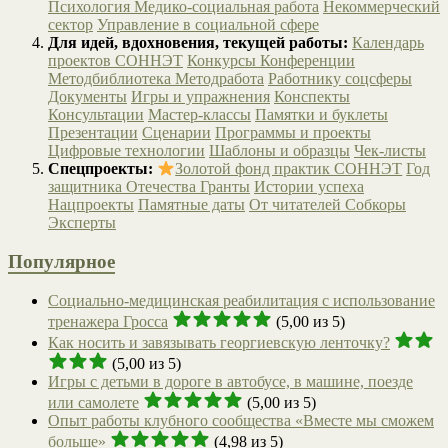
Психология
Медико-социальная работа
Некоммерческий
сектор
Управление в социальной сфере
Для идей, вдохновения, текущей работы:
Календарь
проектов СОННЭТ
Конкурсы
Конференции
Методбиблиотека
Методработа
Работнику соцсферы
Документы
Игры и упражнения
Конспекты
Консультации
Мастер-классы
Памятки и буклеты
Презентации
Сценарии
Программы и проекты
Цифровые технологии
Шаблоны и образцы
Чек-листы
Спецпроекты:
Золотой фонд практик СОННЭТ
Год
защитника Отечества
Гранты
Истории успеха
Нацпроекты
Памятные даты
От читателей
Собкоры
Эксперты
Популярное
Социально-медицинская реабилитация с использование
тренажера Гросса
(5,00 из 5)
Как носить и завязывать георгиевскую ленточку?
(5,00 из 5)
Игры с детьми в дороге в автобусе, в машине, поезде
или самолете
(5,00 из 5)
Опыт работы клубного сообщества «Вместе мы сможем
больше»
(4,98 из 5)