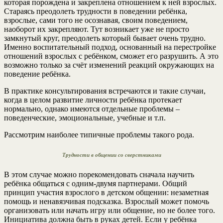
которая порождена и закреплена отношением к ней взрослых.
Стараясь преодолеть трудности в поведении ребёнка,
взрослые, сами того не осознавая, своим поведением,
наоборот их закрепляют. Тут возникает уже не просто
замкнутый круг, преодолеть который бывает очень трудно.
Именно воспитательный подход, основанный на перестройке
отношений взрослых с ребёнком, сможет его разрушить. А это
возможно только за счёт изменений реакций окружающих на
поведение ребёнка.
В практике консультирования встречаются и такие случаи,
когда в целом развитие личности ребёнка протекает
нормально, однако имеются отдельные проблемы –
поведенческие, эмоциональные, учебные и т.п.
Рассмотрим наиболее типичные проблемы такого рода.
Трудности в общении со сверстниками
В этом случае можно порекомендовать сначала научить
ребёнка общаться с одним-двумя партнерами. Общий
принцип участия взрослого в детском общении: незаметная
помощь и ненавязчивая подсказка. Взрослый может помочь
организовать или начать игру или общение, но не более того.
Инициатива должна быть в руках детей. Если у ребёнка