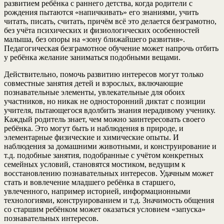
развитием ребёнка с раннего детства, когда родители с
рождения пытаются «напичкивать» его знаниями, учить
читать, писать, считать, причём всё это делается безграмотно,
без учёта психических и физиологических особенностей
малыша, без опоры на «зону ближайшего развития».
Педагогическая безграмотное обучение может напрочь отбить
у ребёнка желание заниматься подобными вещами.
Действительно, помочь развитию интересов могут только
совместные занятия детей и взрослых, включающие
познавательные элементы, увлекательные для обоих
участников, но никак не односторонний диктат с позиции
учителя, пытающегося вдолбить знания нерадивому ученику.
Каждый родитель знает, чем можно заинтересовать своего
ребёнка. Это могут быть и наблюдения в природе, и
элементарные физические и химические опыты. И
наблюдения за домашними животными, и конструирование и
т.д. подобные занятия, подобранные с учётом конкретных
семейных условий, становятся мостиком, ведущим к
восстановлению познавательных интересов. Удачным может
стать и вовлечение младшего ребёнка в старшего,
увлеченного, например историей, информационными
технологиями, конструированием и т.д. Значимость общения
со старшим ребёнком может оказаться условием «запуска»
познавательных интересов.