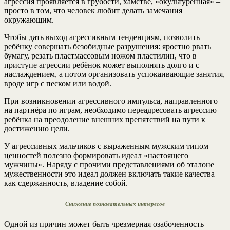
агрессия проявляется в грубости, хамстве, «окультуренная» –
просто в том, что человек любит делать замечания
окружающим.
Чтобы дать выход агрессивным тенденциям, позволить
ребёнку совершать безобидные разрушения: яростно рвать
бумагу, резать пластмассовым ножом пластилин, что в
приступе агрессии ребёнок может выполнять долго и с
наслаждением, а потом организовать успокаивающие занятия,
вроде игр с песком или водой.
При возникновении агрессивного импульса, направленного
на партнёра по играм, необходимо переадресовать агрессию
ребёнка на преодоление внешних препятствий на пути к
достижению цели.
У агрессивных мальчиков с выраженным мужским типом
ценностей полезно формировать идеал «настоящего
мужчины». Наряду с прочими представлениями об эталоне
мужественности это идеал должен включать такие качества
как сдержанность, владение собой.
Снижение познавательных интересов
Одной из причин может быть чрезмерная озабоченность