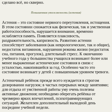
сделано всё, но скверно.
Повышенная утомляемость (астения)
Астения – это состояние нервного переутомления, истощения.
В этом состоянии снижается как физическая, так и умственная
работоспособность, нарушается внимание, временно
ослабляется память. Появляется плаксивость,
раздражительность, капризность. Развитию астении
способствует заболевания (как неврологические, так и общие),
недостаток витаминов, нарушения режима жизни (недостаток
сна, питания, прогулок), длительный стресс. К окончанию
учебного года у большинства учащихся возникают более или
менее выраженные астенические состояния в связи с
усталостью, накопившейся за год. Особенно часто это
состояние возникает у детей с повышенным уровнем тревоги.
Астеничный ребёнок прежде всего нуждается в строгом
дозировании нагрузок; в частых перерывах между занятиями;
для отдыха от умственной работы уму очень полезны
активные движения; необходимо оберегать ребёнка от
чрезмерно ярких впечатлений, психотравмирующих
ситуаций. Желателен дополнительный выходной день
посредине учебной недели.