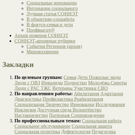
Социальные инновации
Интонации социального
Лучшая статья СОННЭТ
В объективе-соцработа
В фокусе-семья и дети
Профвысот@
Архив номеров СОННЭТ
СОННЭТ-архивные рубрики
События Регионов (архив)
Мировоззрение
Закладки
По целевым группам:
Семья
Дети
Пожилые люди
Люди с ОВЗ
Инвалиды
Подростки
Молодёжь
Сироты
Люди с РАС
ТЖС
Ветераны
Участники СВО
По направлениям работы:
Абилитация
Адаптация
Диагностика
Профилактика
Реабилитация
Социализация
Творчество
Инновации
Исследования
Инклюзия
Доступная среда
Волонтёрство
Наставничество
Патронаж
Сопровождение
По профессиональным темам:
Социальная работа
Социальное обслуживание
Социальная защита
Социальная политика
Дефектология
Педагогика