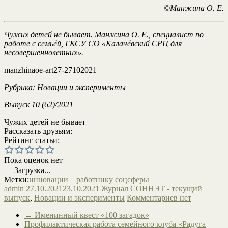
©Манжина О. Е.
Чужих детей не бывает.
Манжина О. Е., специалист по
работе с семьёй, ГКСУ СО «Калачёвский СРЦ для
несовершеннолетних».
manzhinaoe-art27-27102021
Рубрика: Новации и эксперименты
Выпуск 10 (62)/2021
Чужих детей не бывает
Рассказать друзьям:
Рейтинг статьи:
Пока оценок нет
Загрузка...
Метки:
инновации
работнику соцсферы
admin
27.10.2021
23.10.2021
Журнал СОННЭТ - текущий
выпуск
,
Новации и эксперименты
Комментариев нет
←
Именинный квест «100 загадок»
Профилактическая работа семейного клуба «Радуга