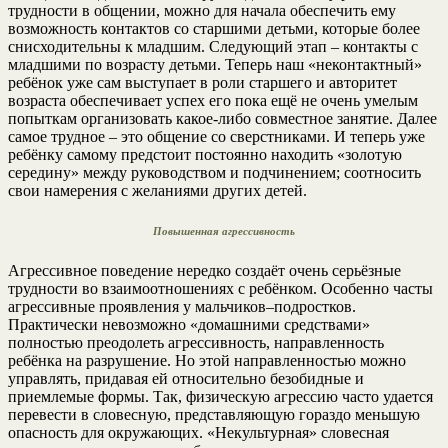
трудности в общении, можно для начала обеспечить ему
возможность контактов со старшими детьми, которые более
снисходительны к младшим. Следующий этап – контакты с
младшими по возрасту детьми. Теперь наш «неконтактный»
ребёнок уже сам выступает в роли старшего и авторитет
возраста обеспечивает успех его пока ещё не очень умелым
попыткам организовать какое-либо совместное занятие. Далее
самое трудное – это общение со сверстниками. И теперь уже
ребёнку самому предстоит постоянно находить «золотую
середину» между руководством и подчинением; соотносить
свои намерения с желаниями других детей.
Повышенная агрессивность
Агрессивное поведение нередко создаёт очень серьёзные
трудности во взаимоотношениях с ребёнком. Особенно часты
агрессивные проявления у мальчиков–подростков.
Практически невозможно «домашними средствами»
полностью преодолеть агрессивность, направленность
ребёнка на разрушение. Но этой направленностью можно
управлять, придавая ей относительно безобидные и
приемлемые формы. Так, физическую агрессию часто удается
перевести в словесную, представляющую гораздо меньшую
опасность для окружающих. «Некультурная» словесная