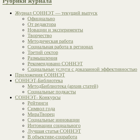
Рубрики журнала
Журнал СОННЭТ — текущий выпуск
Официально
От редактора
Новации и эксперименты
Творчество
Методическая работа
Социальная работа в регионах
Третий сектор
Размышления
Рекомендовано СОННЭТ
Социальные услуги с доказанной эффективностью
Приложения СОННЭТ
СОННЭТ-Библиотека
МетодБиблиотека (архив статей)
Социальные подкасты
СОННЭТ- Конкурсы
Рейтинги
Символ года
МираТворец
Социальные инновации
Интонации социального
Лучшая статья СОННЭТ
В объективе-соцработа