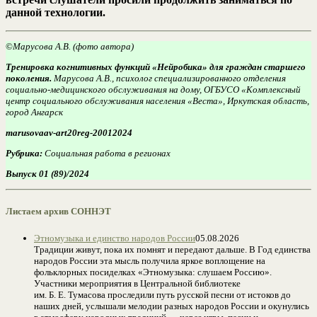
данной технологии.
©
Марусова А.В. (фото автора)
Тренировка когнитивных функций «Нейробика» для граждан старшего
поколения.
Марусова А.В., психолог специализированного отделения
социально-медицинского обслуживания на дому, ОГБУСО «Комплексный
центр социального обслуживания населения «Веста», Иркутская область,
город Ангарск
marusovaav-art20reg-20012024
Рубрика:
Социальная работа в регионах
Выпуск 01 (89)/2024
Листаем архив СОННЭТ
Этномузыка и единство народов России
05.08.2026
Традиции живут, пока их помнят и передают дальше. В Год единства
народов России эта мысль получила яркое воплощение на
фольклорных посиделках «Этномузыка: слушаем Россию».
Участники мероприятия в Центральной библиотеке
им. Б. Е. Тумасова проследили путь русской песни от истоков до
наших дней, услышали мелодии разных народов России и окунулись