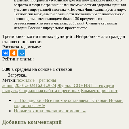
В рамках программы «Кубанское долголетие» граждане пожилого
возраста и люди с ограниченными возможностями здоровья приняли
участие в виртуальной выставке «Потомки Чингисхана. Русь и мир».
Технологии виртуальной реальности позволили им познакомиться с
экспозициями, включающими более 150 предметов из
отечественных музеев и частных собраний. Славные страницы
истории России в виртуальном пространстве
Тренировка когнитивных функций «Нейробика» для граждан
старшего поколения
Рассказать друзьям:
Рейтинг статьи:
5,00
в среднем на основе
1
отзывов
Загрузка...
Метки:
пожилые
регионы
admin
20.01.2024
16.01.2024
Журнал СОННЭТ - текущий
выпуск
,
Социальная работа в регионах
Комментариев нет
←
Посиделки «Всё плохое оставляем – Старый Новый
год встречаем!»
Новые техники оказания помощи
→
Добавить комментарий