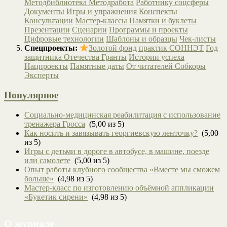
Методбиблиотека
Методработа
Работнику соцсферы
Документы
Игры и упражнения
Конспекты
Консультации
Мастер-классы
Памятки и буклеты
Презентации
Сценарии
Программы и проекты
Цифровые технологии
Шаблоны и образцы
Чек-листы
Спецпроекты:
Золотой фонд практик СОННЭТ
Год
защитника Отечества
Гранты
Истории успеха
Нацпроекты
Памятные даты
От читателей
Собкоры
Эксперты
Популярное
Социально-медицинская реабилитация с использование
тренажера Гросса
(5,00 из 5)
Как носить и завязывать георгиевскую ленточку?
(5,00
из 5)
Игры с детьми в дороге в автобусе, в машине, поезде
или самолете
(5,00 из 5)
Опыт работы клубного сообщества «Вместе мы сможем
больше»
(4,98 из 5)
Мастер-класс по изготовлению объёмной аппликации
«Букетик сирени»
(4,98 из 5)
О журнале