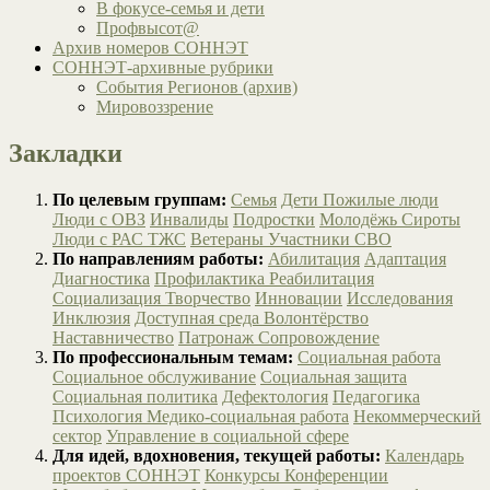
В фокусе-семья и дети
Профвысот@
Архив номеров СОННЭТ
СОННЭТ-архивные рубрики
События Регионов (архив)
Мировоззрение
Закладки
По целевым группам:
Семья
Дети
Пожилые люди
Люди с ОВЗ
Инвалиды
Подростки
Молодёжь
Сироты
Люди с РАС
ТЖС
Ветераны
Участники СВО
По направлениям работы:
Абилитация
Адаптация
Диагностика
Профилактика
Реабилитация
Социализация
Творчество
Инновации
Исследования
Инклюзия
Доступная среда
Волонтёрство
Наставничество
Патронаж
Сопровождение
По профессиональным темам:
Социальная работа
Социальное обслуживание
Социальная защита
Социальная политика
Дефектология
Педагогика
Психология
Медико-социальная работа
Некоммерческий
сектор
Управление в социальной сфере
Для идей, вдохновения, текущей работы:
Календарь
проектов СОННЭТ
Конкурсы
Конференции