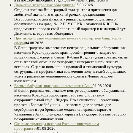
в атмосферу народных традиций — через игры, песни и
Движение, которое нас объединяет!
05.08.2026
Стадион посёлка Виноградный стал центром притяжения для
любителей активного отдыха. В рамках празднования
Всероссийского дня физкультурника отделение социального
обслуживания на дому № 12 ГБУ СО КК «Анапский КЦСОН»
продемонстрировало свой спортивный характер и командный дух.
Движение, которое нас объединяет!
Противодействие мошенникам вместе с экспертами банковской
сферы
04.08.2026
В Ленинградском комплексном центре социального обслуживания
населения Краснодарского края прошёл тренинг о защите от
мошенников. Эксперты банка «Кубань Кредит» дали советы, как не
стать жертвой обмана по телефону, в интернете и при личных
встречах. С целью повышения правовой и финансовой культуры
сотрудников и профилактики вовлечения получателей социальных
услуг в различные мошеннические схемы в Ленинградском
комплексном
Боевые бабушки, покорившие чемпионат Азии
01.08.2026
В Ленинградском комплексном центре социального обслуживания
населения Краснодарского края работает спортивно-
оздоровительный клуб «Лидер». Его активистки — участницы
проекта «Боевые бабушки» — завоевали две золотые, две
серебряные и три бронзовые медали на первом открытом
Чемпионате Азии по фудокан каратэ в Ванадзоре. Боевые бабушки,
покорившие чемпионат Азии
Славные страницы истории России в виртуальном
пространстве
01.08.2026