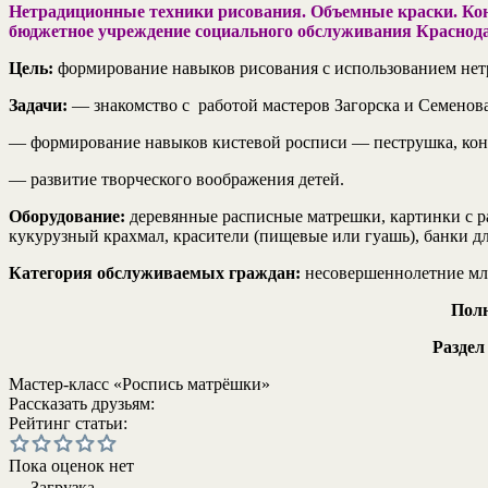
Нетрадиционные техники рисования. Объемные краски.
Кон
бюджетное учреждение социального обслуживания Краснод
Цель:
формирование навыков рисования с использованием нет
Задачи:
— знакомство с работой мастеров Загорска и Семенов
— формирование навыков кистевой росписи — пеструшка, кон
— развитие творческого воображения детей.
Оборудование:
деревянные расписные матрешки, картинки с ра
кукурузный крахмал, красители (пищевые или гуашь), банки дл
Категория обслуживаемых граждан:
несовершеннолетние мла
Полн
Разде
Мастер-класс «Роспись матрёшки»
Рассказать друзьям:
Рейтинг статьи:
Пока оценок нет
Загрузка...