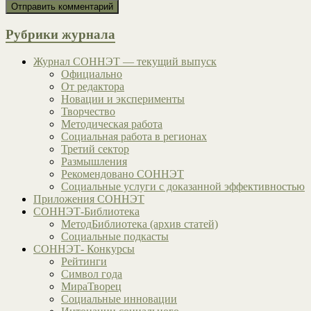
Рубрики журнала
Журнал СОННЭТ — текущий выпуск
Официально
От редактора
Новации и эксперименты
Творчество
Методическая работа
Социальная работа в регионах
Третий сектор
Размышления
Рекомендовано СОННЭТ
Социальные услуги с доказанной эффективностью
Приложения СОННЭТ
СОННЭТ-Библиотека
МетодБиблиотека (архив статей)
Социальные подкасты
СОННЭТ- Конкурсы
Рейтинги
Символ года
МираТворец
Социальные инновации