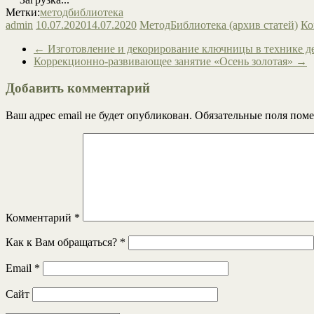
Метки:
методбиблиотека
admin
10.07.2020
14.07.2020
МетодБиблиотека (архив статей)
Ко
←
Изготовление и декорирование ключницы в технике д
Коррекционно-развивающее занятие «Осень золотая»
→
Добавить комментарий
Ваш адрес email не будет опубликован.
Обязательные поля пом
Комментарий
*
Как к Вам обращаться?
*
Email
*
Сайт