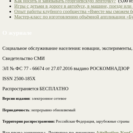
Как носить и завязывать георгиевскую ленточку?
(5,00 из
Игры с детьми в дороге в автобусе, в машине, поезде или
Опыт работы клубного сообщества «Вместе мы сможем 
Мастер-класс по изготовлению объёмной аппликации «Б
О журнале
Социальное обслуживание населения: новации, эксперименты
Свидетельство СМИ
ЭЛ № ФС 77 - 66674 от 27.07.2016 выдано РОСКОМНАДЗОР
ISSN 2500-185Х
Распространяется БЕСПЛАТНО
Версия издания
: электронное сетевое
Периодичность
: непрерывно обновляемый
Территория распространения:
Российская Федерация, зарубежные страны
Все права защищены. Доступно по лицензии
Attribution-NonCo