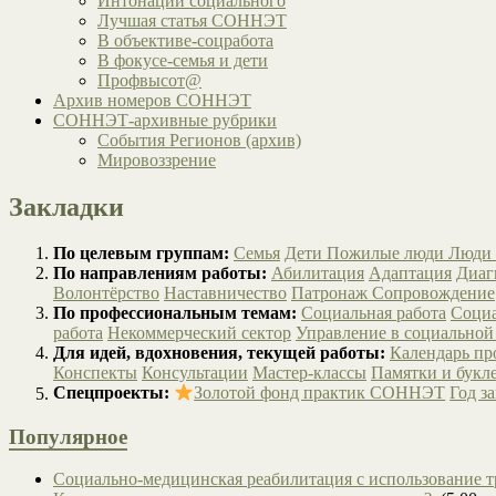
Интонации социального
Лучшая статья СОННЭТ
В объективе-соцработа
В фокусе-семья и дети
Профвысот@
Архив номеров СОННЭТ
СОННЭТ-архивные рубрики
События Регионов (архив)
Мировоззрение
Закладки
По целевым группам:
Семья
Дети
Пожилые люди
Люди 
По направлениям работы:
Абилитация
Адаптация
Диаг
Волонтёрство
Наставничество
Патронаж
Сопровождение
По профессиональным темам:
Социальная работа
Социа
работа
Некоммерческий сектор
Управление в социальной
Для идей, вдохновения, текущей работы:
Календарь п
Конспекты
Консультации
Мастер-классы
Памятки и букл
Спецпроекты:
Золотой фонд практик СОННЭТ
Год з
Популярное
Социально-медицинская реабилитация с использование т