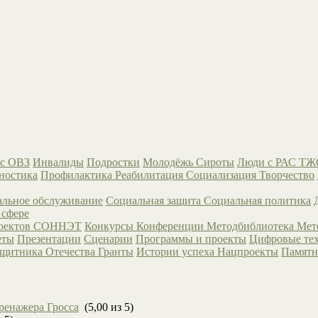
с ОВЗ
Инвалиды
Подростки
Молодёжь
Сироты
Люди с РАС
ТЖ
ностика
Профилактика
Реабилитация
Социализация
Творчество
льное обслуживание
Социальная защита
Социальная политика
 сфере
роектов СОННЭТ
Конкурсы
Конференции
Методбиблиотека
Мет
еты
Презентации
Сценарии
Программы и проекты
Цифровые те
ащитника Отечества
Гранты
Истории успеха
Нацпроекты
Памятн
ренажера Гросса
(5,00 из 5)