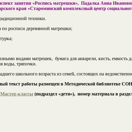
спект занятия «
Роспись матрешки
», Падалка Анна Ивановна
арского края «Староминский комплексный центр социальног
радиционной техники.
а по росписи деревянной матрешки;
турка;
зными видами матрешек, бумага для акварели, кисть, емкость дл
я воды, тряпочки.
дшего школьного возраста из семей, состоящих на ведомствен
ый текст работы размещен в Методической библиотеке С
л
Мастер-классы
(подраздел «дети»), номер материала в разде