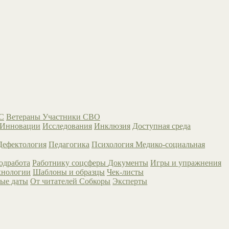
С
Ветераны
Участники СВО
Инновации
Исследования
Инклюзия
Доступная среда
Дефектология
Педагогика
Психология
Медико-социальная
одработа
Работнику соцсферы
Документы
Игры и упражнения
хнологии
Шаблоны и образцы
Чек-листы
ые даты
От читателей
Собкоры
Эксперты