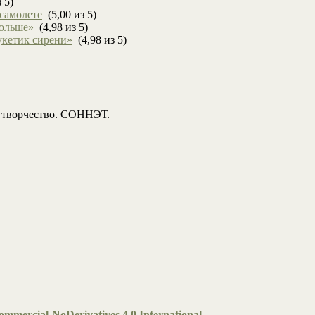
 5)
 самолете
(5,00 из 5)
больше»
(4,98 из 5)
укетик сирени»
(4,98 из 5)
, творчество. СОННЭТ.
mmercial-NoDerivatives 4.0 International