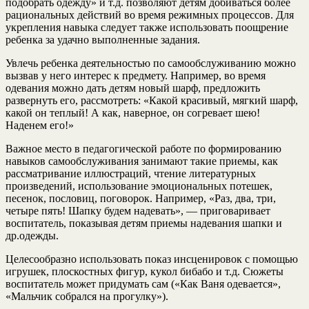
подобрать одежду» и т.д. позволяют детям добиваться более
рациональных действий во время режимных процессов. Для
укрепления навыка следует также использовать поощрение
ребенка за удачно выполненные задания.
Увлечь ребенка деятельностью по самообслуживанию можно
вызвав у него интерес к предмету. Например, во время
одевания можно дать детям новый шарф, предложить
развернуть его, рассмотреть: «Какой красивый, мягкий шарф,
какой он теплый! А как, наверное, он согревает шею!
Наденем его!»
Важное место в педагогической работе по формированию
навыков самообслуживания занимают такие приемы, как
рассматривание иллюстраций, чтение литературных
произведений, использование эмоциональных потешек,
песенок, пословиц, поговорок. Например, «Раз, два, три,
четыре пять! Шапку будем надевать», — приговаривает
воспитатель, показывая детям приемы надевания шапки и
др.одежды.
Целесообразно использовать показ инсценировок с помощью
игрушек, плоскостных фигур, кукол бибабо и т.д. Сюжеты
воспитатель может придумать сам («Как Ваня одевается»,
«Мальчик собрался на прогулку»).