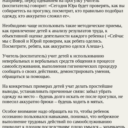
Например, перед одеванием на прогулку учитель
(воспитатель) говорит: «Сегодня Юра будет проверять, как вы
собираетесь на прогулку, посмотрит, кто правильно подобрал
одежду, кто аккуратно сложил ее».
Необходимо чаще использовать такие методические приемы,
как привлечение детей к анализу результатов труда, к
объективной оценке деятельности каждого ребенка ( «Сейчас
мы с Вовой и Юрой проверим, как ребята оделись.
Посмотрите, ребята, как аккуратно оделся Алеша»).
Учитель (воспитатель) учит детей к использованию
невербальных и вербальных средств общения в процессе
самообслуживания, выполнения гигиенических процедур
сообщать о своих действиях, демонстрировать умения,
обращаться за помощью.
На конкретных примерах детей учат делать простейшие
выводы, устанавливать причинные связи: забыл убрать
одежду на место – будешь долго искать ее после прогулки, не
повесил аккуратно брюки – будешь ходить в мятых.
Особое внимание надо обращать на то, чтобы ребенок
осознанно пользовался навыками, понимал, что небрежное
выполнение трудовых действий по самообслуживанию
приводит к плохим последствиям: плохо умылся – запачкаешь