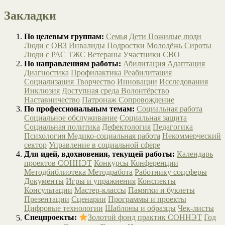
Закладки
По целевым группам:
Семья
Дети
Пожилые люди
Люди с ОВЗ
Инвалиды
Подростки
Молодёжь
Сироты
Люди с РАС
ТЖС
Ветераны
Участники СВО
По направлениям работы:
Абилитация
Адаптация
Диагностика
Профилактика
Реабилитация
Социализация
Творчество
Инновации
Исследования
Инклюзия
Доступная среда
Волонтёрство
Наставничество
Патронаж
Сопровождение
По профессиональным темам:
Социальная работа
Социальное обслуживание
Социальная защита
Социальная политика
Дефектология
Педагогика
Психология
Медико-социальная работа
Некоммерческий
сектор
Управление в социальной сфере
Для идей, вдохновения, текущей работы:
Календарь
проектов СОННЭТ
Конкурсы
Конференции
Методбиблиотека
Методработа
Работнику соцсферы
Документы
Игры и упражнения
Конспекты
Консультации
Мастер-классы
Памятки и буклеты
Презентации
Сценарии
Программы и проекты
Цифровые технологии
Шаблоны и образцы
Чек-листы
Спецпроекты:
Золотой фонд практик СОННЭТ
Год