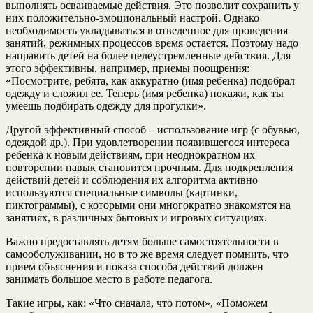
выполнять осваиваемые действия. Это позволит сохранить у
них положительно-эмоциональный настрой. Однако
необходимость укладываться в отведенное для проведения
занятий, режимных процессов время остается. Поэтому надо
направить детей на более целеустремленные действия. Для
этого эффективны, например, приемы поощрения:
«Посмотрите, ребята, как аккуратно (имя ребенка) подобрал
одежду и сложил ее. Теперь (имя ребенка) покажи, как ты
умеешь подбирать одежду для прогулки».
Другой эффективный способ – использование игр (с обувью,
одеждой др.). При удовлетворении появившегося интереса
ребенка к новым действиям, при неоднократном их
повторении навык становится прочным. Для подкрепления
действий детей и соблюдения их алгоритма активно
используются специальные символы (картинки,
пиктограммы), с которыми они многократно знакомятся на
занятиях, в различных бытовых и игровых ситуациях.
Важно предоставлять детям больше самостоятельности в
самообслуживании, но в то же время следует помнить, что
прием объяснения и показа способа действий должен
занимать большое место в работе педагога.
Такие игры, как: «Что сначала, что потом», «Поможем