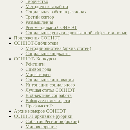
Творчество
Методическая работа
Социальная работа в регионах
Третий сектор
Размышления
Рекомендовано СОННЭТ
Социальные услуги с доказанной эффективностью
Приложения СОННЭТ
СОННЭТ-Библиотека
МетодБиблиотека (архив статей)
Социальные подкасты
СОННЭТ- Конкурсы
Рейтинги
Символ года
МираТворец
Социальные инновации
Интонации социального
Лучшая статья СОННЭТ
В объективе-соцработа
В фокусе-семья и дети
Профвысот@
Архив номеров СОННЭТ
СОННЭТ-архивные рубрики
События Регионов (архив)
Мировоззрение