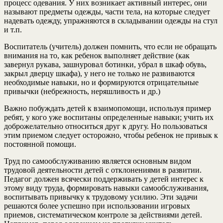
процесс одевания. У них возникает активный интерес, они
называют предметы одежды, части тела, на которые следует
надевать одежду, упражняются в складывании одежды на стул
и т.п.
Воспитатель (учитель) должен помнить, что если не обращать
внимания на то, как ребенок выполняет действие (как
завернул рукава, зашнуровал ботинки, убрал в шкаф обувь,
закрыл дверцу шкафа), у него не только не развиваются
необходимые навыки, но и формируются отрицательные
привычки (небрежность, неряшливость и др.)
Важно побуждать детей к взаимопомощи, используя пример
ребят, у кого уже воспитаны определенные навыки; учить их
доброжелательно относиться друг к другу. Но пользоваться
этим приемом следует осторожно, чтобы ребенок не привык к
постоянной помощи.
Труд по самообслуживанию является основным видом
трудовой деятельности детей с отклонениями в развитии.
Педагог должен всячески поддерживать у детей интерес к
этому виду труда, формировать навыки самообслуживания,
воспитывать привычку к трудовому усилию. Эти задачи
решаются более успешно при использовании игровых
приемов, систематическом контроле за действиями детей.