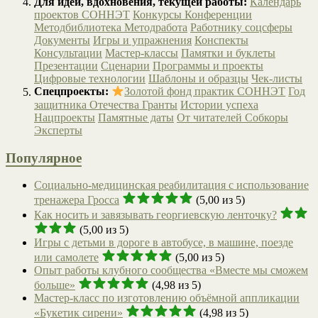
Для идей, вдохновения, текущей работы:
Календарь
проектов СОННЭТ
Конкурсы
Конференции
Методбиблиотека
Методработа
Работнику соцсферы
Документы
Игры и упражнения
Конспекты
Консультации
Мастер-классы
Памятки и буклеты
Презентации
Сценарии
Программы и проекты
Цифровые технологии
Шаблоны и образцы
Чек-листы
Спецпроекты:
Золотой фонд практик СОННЭТ
Год
защитника Отечества
Гранты
Истории успеха
Нацпроекты
Памятные даты
От читателей
Собкоры
Эксперты
Популярное
Социально-медицинская реабилитация с использование
тренажера Гросса
(5,00 из 5)
Как носить и завязывать георгиевскую ленточку?
(5,00 из 5)
Игры с детьми в дороге в автобусе, в машине, поезде
или самолете
(5,00 из 5)
Опыт работы клубного сообщества «Вместе мы сможем
больше»
(4,98 из 5)
Мастер-класс по изготовлению объёмной аппликации
«Букетик сирени»
(4,98 из 5)