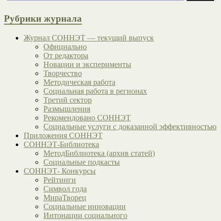
Рубрики журнала
Журнал СОННЭТ — текущий выпуск
Официально
От редактора
Новации и эксперименты
Творчество
Методическая работа
Социальная работа в регионах
Третий сектор
Размышления
Рекомендовано СОННЭТ
Социальные услуги с доказанной эффективностью
Приложения СОННЭТ
СОННЭТ-Библиотека
МетодБиблиотека (архив статей)
Социальные подкасты
СОННЭТ- Конкурсы
Рейтинги
Символ года
МираТворец
Социальные инновации
Интонации социального