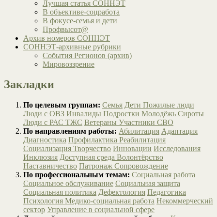
Лучшая статья СОННЭТ
В объективе-соцработа
В фокусе-семья и дети
Профвысот@
Архив номеров СОННЭТ
СОННЭТ-архивные рубрики
События Регионов (архив)
Мировоззрение
Закладки
По целевым группам:
Семья
Дети
Пожилые люди
Люди с ОВЗ
Инвалиды
Подростки
Молодёжь
Сироты
Люди с РАС
ТЖС
Ветераны
Участники СВО
По направлениям работы:
Абилитация
Адаптация
Диагностика
Профилактика
Реабилитация
Социализация
Творчество
Инновации
Исследования
Инклюзия
Доступная среда
Волонтёрство
Наставничество
Патронаж
Сопровождение
По профессиональным темам:
Социальная работа
Социальное обслуживание
Социальная защита
Социальная политика
Дефектология
Педагогика
Психология
Медико-социальная работа
Некоммерческий
сектор
Управление в социальной сфере