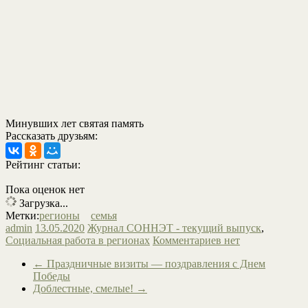
Минувших лет святая память
Рассказать друзьям:
Рейтинг статьи:
Пока оценок нет
Загрузка...
Метки:
регионы
семья
admin
13.05.2020
Журнал СОННЭТ - текущий выпуск
,
Социальная работа в регионах
Комментариев нет
←
Праздничные визиты — поздравления с Днем
Победы
Доблестные, смелые!
→