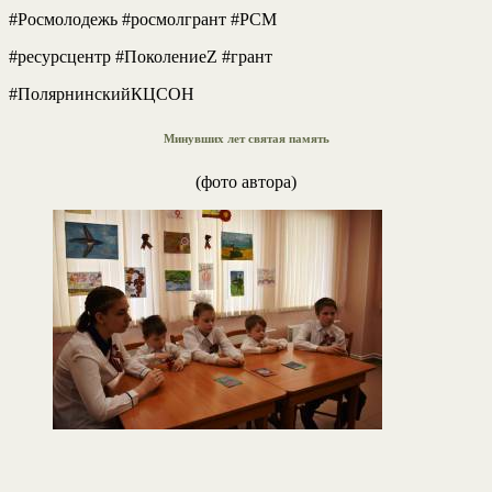
#Росмолодежь #росмолгрант #РСМ
#ресурсцентр #ПоколениеZ #грант
#ПолярнинскийКЦСОН
Минувших лет святая память
(фото автора)