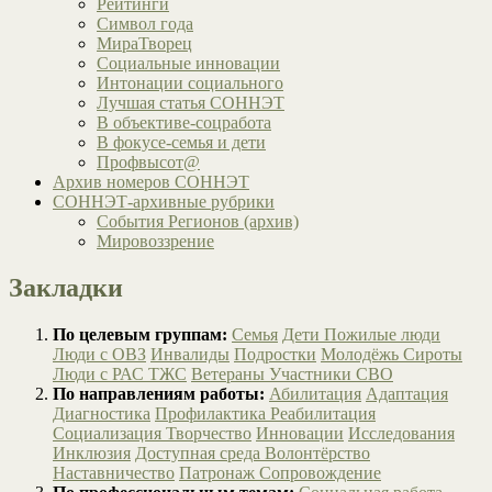
Рейтинги
Символ года
МираТворец
Социальные инновации
Интонации социального
Лучшая статья СОННЭТ
В объективе-соцработа
В фокусе-семья и дети
Профвысот@
Архив номеров СОННЭТ
СОННЭТ-архивные рубрики
События Регионов (архив)
Мировоззрение
Закладки
По целевым группам:
Семья
Дети
Пожилые люди
Люди с ОВЗ
Инвалиды
Подростки
Молодёжь
Сироты
Люди с РАС
ТЖС
Ветераны
Участники СВО
По направлениям работы:
Абилитация
Адаптация
Диагностика
Профилактика
Реабилитация
Социализация
Творчество
Инновации
Исследования
Инклюзия
Доступная среда
Волонтёрство
Наставничество
Патронаж
Сопровождение