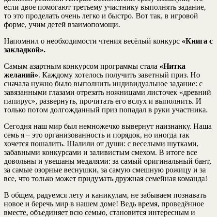
если двое помогают третьему участнику выполнять задание,
то это проделать очень легко и быстро. Вот так, в игровой
форме, учим детей взаимопомощи.
Напомнил о необходимости чтения весёлый конкурс
«Книга с
закладкой».
Самым азартным конкурсом программы стала
«Нитка
желаний»
. Каждому хотелось получить заветный приз. Но
сначала нужно было выполнить индивидуальное задание: с
завязанными глазами отрезать ножницами листочек «древний
папирус», развернуть, прочитать его вслух и выполнить. И
только потом долгожданный приз попадал в руки участника.
Сегодня наш мир был немножечко вывернут наизнанку. Наша
семь я – это организованность и порядок, но иногда так
хочется пошалить. Шалили от души: с веселыми шутками,
забавными конкурсами и заливистым смехом. В итоге все
довольны и увешаны медалями: за самый оригинальный бант,
за самые озорные веснушки, за самую смешную рожицу и за
все, что только может придумать дружная семейная команда!
В общем, радуемся лету и каникулам, не забываем познавать
новое и беречь мир в нашем доме! Ведь время, проведённое
вместе, объединяет всю семью, становится интересным и