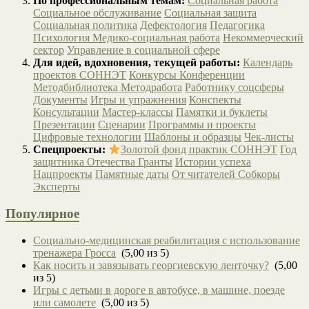
По профессиональным темам:
Социальная работа
Социальное обслуживание
Социальная защита
Социальная политика
Дефектология
Педагогика
Психология
Медико-социальная работа
Некоммерческий
сектор
Управление в социальной сфере
Для идей, вдохновения, текущей работы:
Календарь
проектов СОННЭТ
Конкурсы
Конференции
Методбиблиотека
Методработа
Работнику соцсферы
Документы
Игры и упражнения
Конспекты
Консультации
Мастер-классы
Памятки и буклеты
Презентации
Сценарии
Программы и проекты
Цифровые технологии
Шаблоны и образцы
Чек-листы
Спецпроекты:
Золотой фонд практик СОННЭТ
Год
защитника Отечества
Гранты
Истории успеха
Нацпроекты
Памятные даты
От читателей
Собкоры
Эксперты
Популярное
Социально-медицинская реабилитация с использование
тренажера Гросса
(5,00 из 5)
Как носить и завязывать георгиевскую ленточку?
(5,00
из 5)
Игры с детьми в дороге в автобусе, в машине, поезде
или самолете
(5,00 из 5)