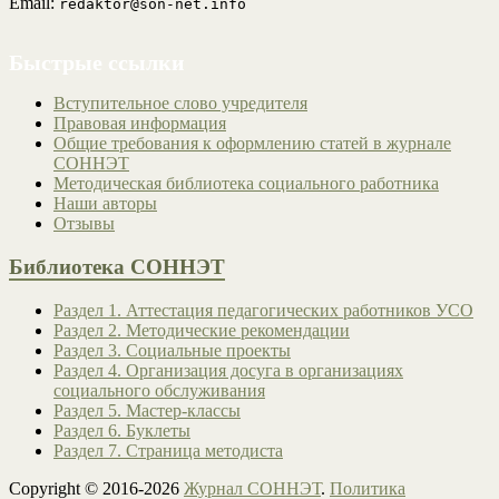
Email:
redaktor@son-net.info
Быстрые ссылки
Вступительное слово учредителя
Правовая информация
Общие требования к оформлению статей в журнале
СОННЭТ
Методическая библиотека социального работника
Наши авторы
Отзывы
Библиотека СОННЭТ
Раздел 1. Аттестация педагогических работников УСО
Раздел 2. Методические рекомендации
Раздел 3. Социальные проекты
Раздел 4. Организация досуга в организациях
социального обслуживания
Раздел 5. Мастер-классы
Раздел 6. Буклеты
Раздел 7. Страница методиста
Copyright © 2016-2026
Журнал СОННЭТ
.
Политика