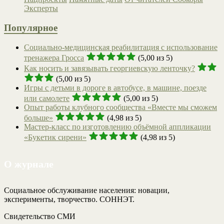
Эксперты
Популярное
Социально-медицинская реабилитация с использование
тренажера Гросса
(5,00 из 5)
Как носить и завязывать георгиевскую ленточку?
(5,00 из 5)
Игры с детьми в дороге в автобусе, в машине, поезде
или самолете
(5,00 из 5)
Опыт работы клубного сообщества «Вместе мы сможем
больше»
(4,98 из 5)
Мастер-класс по изготовлению объёмной аппликации
«Букетик сирени»
(4,98 из 5)
О журнале
Социальное обслуживание населения: новации,
эксперименты, творчество. СОННЭТ.
Свидетельство СМИ