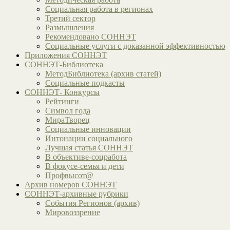
Социальная работа в регионах
Третий сектор
Размышления
Рекомендовано СОННЭТ
Социальные услуги с доказанной эффективностью
Приложения СОННЭТ
СОННЭТ-Библиотека
МетодБиблиотека (архив статей)
Социальные подкасты
СОННЭТ- Конкурсы
Рейтинги
Символ года
МираТворец
Социальные инновации
Интонации социального
Лучшая статья СОННЭТ
В объективе-соцработа
В фокусе-семья и дети
Профвысот@
Архив номеров СОННЭТ
СОННЭТ-архивные рубрики
События Регионов (архив)
Мировоззрение