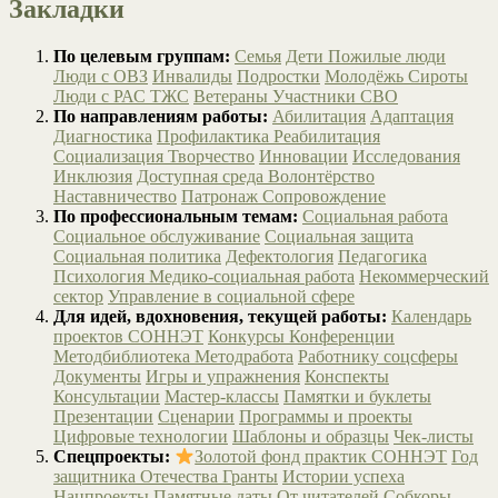
Закладки
По целевым группам:
Семья
Дети
Пожилые люди
Люди с ОВЗ
Инвалиды
Подростки
Молодёжь
Сироты
Люди с РАС
ТЖС
Ветераны
Участники СВО
По направлениям работы:
Абилитация
Адаптация
Диагностика
Профилактика
Реабилитация
Социализация
Творчество
Инновации
Исследования
Инклюзия
Доступная среда
Волонтёрство
Наставничество
Патронаж
Сопровождение
По профессиональным темам:
Социальная работа
Социальное обслуживание
Социальная защита
Социальная политика
Дефектология
Педагогика
Психология
Медико-социальная работа
Некоммерческий
сектор
Управление в социальной сфере
Для идей, вдохновения, текущей работы:
Календарь
проектов СОННЭТ
Конкурсы
Конференции
Методбиблиотека
Методработа
Работнику соцсферы
Документы
Игры и упражнения
Конспекты
Консультации
Мастер-классы
Памятки и буклеты
Презентации
Сценарии
Программы и проекты
Цифровые технологии
Шаблоны и образцы
Чек-листы
Спецпроекты:
Золотой фонд практик СОННЭТ
Год
защитника Отечества
Гранты
Истории успеха
Нацпроекты
Памятные даты
От читателей
Собкоры