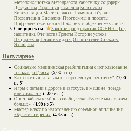
Методбиблиотека
Методработа
Работнику соцсферы
Документы
Игры и упражнения
Конспекты
Консультации
Мастер-классы
Памятки и буклеты
Презентации
Сценарии
Программы и проекты
Цифровые технологии
Шаблоны и образцы
Чек-листы
Спецпроекты:
Золотой фонд практик СОННЭТ
Год
защитника Отечества
Гранты
Истории успеха
Нацпроекты
Памятные даты
От читателей
Собкоры
Эксперты
Популярное
Социально-медицинская реабилитация с использование
тренажера Гросса
(5,00 из 5)
Как носить и завязывать георгиевскую ленточку?
(5,00
из 5)
Игры с детьми в дороге в автобусе, в машине, поезде
или самолете
(5,00 из 5)
Опыт работы клубного сообщества «Вместе мы сможем
больше»
(4,98 из 5)
Мастер-класс по изготовлению объёмной аппликации
«Букетик сирени»
(4,98 из 5)
О журнале