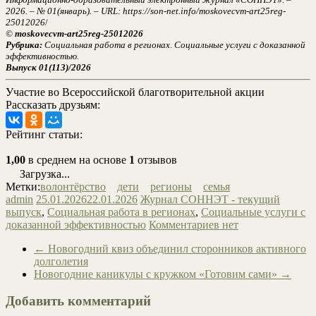
2026. – № 01(январь). – URL: https://son-net.info/moskovecvm-art25reg-
25012026
/
©
moskovecvm-art25reg-25012026
Рубрика:
Социальная работа в регионах
.
Социальные услуги с доказанной
эффективностью.
Выпуск 01(113)/2026
Участие во Всероссийской благотворительной акции
Рассказать друзьям:
Рейтинг статьи:
1,00
в среднем на основе
1
отзывов
Загрузка...
Метки:
волонтёрство
дети
регионы
семья
admin
25.01.2026
22.01.2026
Журнал СОННЭТ - текущий
выпуск
,
Социальная работа в регионах
,
Социальные услуги с
доказанной эффективностью
Комментариев нет
←
Новогодний квиз объединил сторонников активного
долголетия
Новогодние каникулы с кружком «Готовим сами»
→
Добавить комментарий