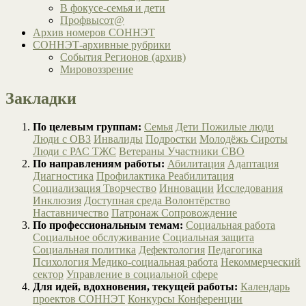
В фокусе-семья и дети
Профвысот@
Архив номеров СОННЭТ
СОННЭТ-архивные рубрики
События Регионов (архив)
Мировоззрение
Закладки
По целевым группам:
Семья
Дети
Пожилые люди
Люди с ОВЗ
Инвалиды
Подростки
Молодёжь
Сироты
Люди с РАС
ТЖС
Ветераны
Участники СВО
По направлениям работы:
Абилитация
Адаптация
Диагностика
Профилактика
Реабилитация
Социализация
Творчество
Инновации
Исследования
Инклюзия
Доступная среда
Волонтёрство
Наставничество
Патронаж
Сопровождение
По профессиональным темам:
Социальная работа
Социальное обслуживание
Социальная защита
Социальная политика
Дефектология
Педагогика
Психология
Медико-социальная работа
Некоммерческий
сектор
Управление в социальной сфере
Для идей, вдохновения, текущей работы:
Календарь
проектов СОННЭТ
Конкурсы
Конференции