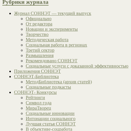
Рубрики журнала
Журнал СОННЭТ — текущий выпуск
Официально
От редактора
Новации и эксперименты
Творчество
Методическая работа
Социальная работа в регионах
Третий сектор
Размышления
Рекомендовано СОННЭТ
Социальные услуги с доказанной эффективностью
Приложения СОННЭТ
СОННЭТ-Библиотека
МетодБиблиотека (архив статей)
Социальные подкасты
СОННЭТ- Конкурсы
Рейтинги
Символ года
МираТворец
Социальные инновации
Интонации социального
Лучшая статья СОННЭТ
В объективе-соцработа