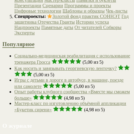
Консультации
Мастер-классы
Памятки и буклеты
Презентации
Сценарии
Программы и проекты
Цифровые технологии
Шаблоны и образцы
Чек-листы
Спецпроекты:
Золотой фонд практик СОННЭТ
Год
защитника Отечества
Гранты
Истории успеха
Нацпроекты
Памятные даты
От читателей
Собкоры
Эксперты
Популярное
Социально-медицинская реабилитация с использование
тренажера Гросса
(5,00 из 5)
Как носить и завязывать георгиевскую ленточку?
(5,00 из 5)
Игры с детьми в дороге в автобусе, в машине, поезде
или самолете
(5,00 из 5)
Опыт работы клубного сообщества «Вместе мы сможем
больше»
(4,98 из 5)
Мастер-класс по изготовлению объёмной аппликации
«Букетик сирени»
(4,98 из 5)
О журнале