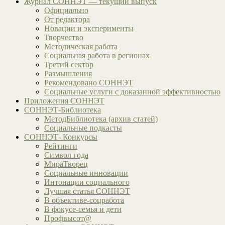
Журнал СОННЭТ — текущий выпуск
Официально
От редактора
Новации и эксперименты
Творчество
Методическая работа
Социальная работа в регионах
Третий сектор
Размышления
Рекомендовано СОННЭТ
Социальные услуги с доказанной эффективностью
Приложения СОННЭТ
СОННЭТ-Библиотека
МетодБиблиотека (архив статей)
Социальные подкасты
СОННЭТ- Конкурсы
Рейтинги
Символ года
МираТворец
Социальные инновации
Интонации социального
Лучшая статья СОННЭТ
В объективе-соцработа
В фокусе-семья и дети
Профвысот@