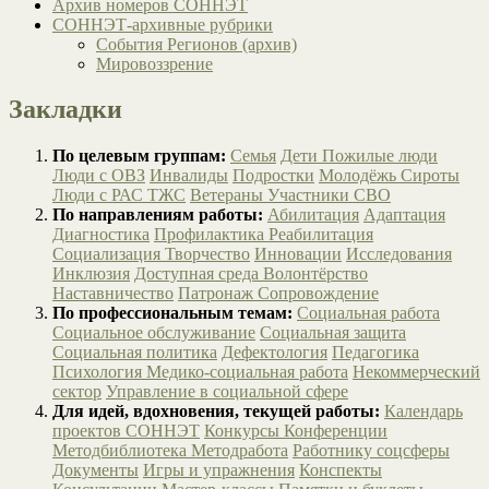
Архив номеров СОННЭТ
СОННЭТ-архивные рубрики
События Регионов (архив)
Мировоззрение
Закладки
По целевым группам:
Семья
Дети
Пожилые люди
Люди с ОВЗ
Инвалиды
Подростки
Молодёжь
Сироты
Люди с РАС
ТЖС
Ветераны
Участники СВО
По направлениям работы:
Абилитация
Адаптация
Диагностика
Профилактика
Реабилитация
Социализация
Творчество
Инновации
Исследования
Инклюзия
Доступная среда
Волонтёрство
Наставничество
Патронаж
Сопровождение
По профессиональным темам:
Социальная работа
Социальное обслуживание
Социальная защита
Социальная политика
Дефектология
Педагогика
Психология
Медико-социальная работа
Некоммерческий
сектор
Управление в социальной сфере
Для идей, вдохновения, текущей работы:
Календарь
проектов СОННЭТ
Конкурсы
Конференции
Методбиблиотека
Методработа
Работнику соцсферы
Документы
Игры и упражнения
Конспекты