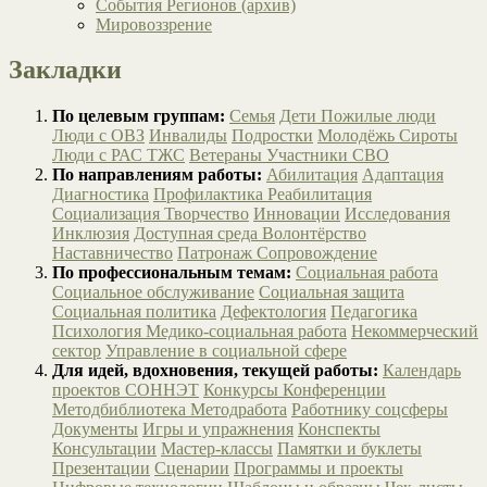
События Регионов (архив)
Мировоззрение
Закладки
По целевым группам:
Семья
Дети
Пожилые люди
Люди с ОВЗ
Инвалиды
Подростки
Молодёжь
Сироты
Люди с РАС
ТЖС
Ветераны
Участники СВО
По направлениям работы:
Абилитация
Адаптация
Диагностика
Профилактика
Реабилитация
Социализация
Творчество
Инновации
Исследования
Инклюзия
Доступная среда
Волонтёрство
Наставничество
Патронаж
Сопровождение
По профессиональным темам:
Социальная работа
Социальное обслуживание
Социальная защита
Социальная политика
Дефектология
Педагогика
Психология
Медико-социальная работа
Некоммерческий
сектор
Управление в социальной сфере
Для идей, вдохновения, текущей работы:
Календарь
проектов СОННЭТ
Конкурсы
Конференции
Методбиблиотека
Методработа
Работнику соцсферы
Документы
Игры и упражнения
Конспекты
Консультации
Мастер-классы
Памятки и буклеты
Презентации
Сценарии
Программы и проекты