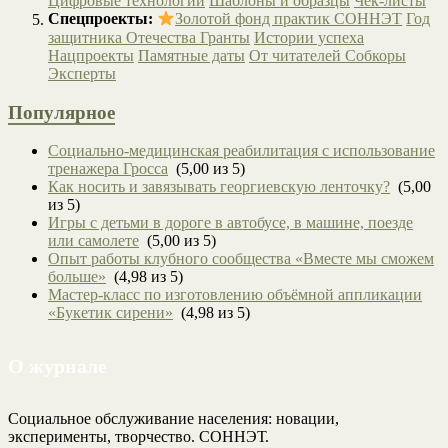
Цифровые технологии
Шаблоны и образцы
Чек-листы
Спецпроекты:
Золотой фонд практик СОННЭТ
Год
защитника Отечества
Гранты
Истории успеха
Нацпроекты
Памятные даты
От читателей
Собкоры
Эксперты
Популярное
Социально-медицинская реабилитация с использование
тренажера Гросса
(5,00 из 5)
Как носить и завязывать георгиевскую ленточку?
(5,00
из 5)
Игры с детьми в дороге в автобусе, в машине, поезде
или самолете
(5,00 из 5)
Опыт работы клубного сообщества «Вместе мы сможем
больше»
(4,98 из 5)
Мастер-класс по изготовлению объёмной аппликации
«Букетик сирени»
(4,98 из 5)
О журнале
Социальное обслуживание населения: новации,
эксперименты, творчество. СОННЭТ.