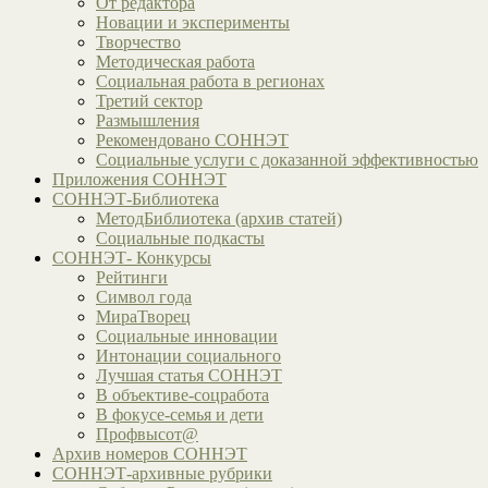
От редактора
Новации и эксперименты
Творчество
Методическая работа
Социальная работа в регионах
Третий сектор
Размышления
Рекомендовано СОННЭТ
Социальные услуги с доказанной эффективностью
Приложения СОННЭТ
СОННЭТ-Библиотека
МетодБиблиотека (архив статей)
Социальные подкасты
СОННЭТ- Конкурсы
Рейтинги
Символ года
МираТворец
Социальные инновации
Интонации социального
Лучшая статья СОННЭТ
В объективе-соцработа
В фокусе-семья и дети
Профвысот@
Архив номеров СОННЭТ
СОННЭТ-архивные рубрики