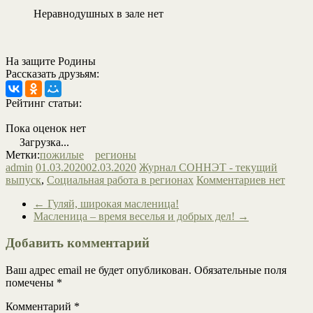
Неравнодушных в зале нет
На защите Родины
Рассказать друзьям:
Рейтинг статьи:
Пока оценок нет
Загрузка...
Метки:
пожилые
регионы
admin
01.03.2020
02.03.2020
Журнал СОННЭТ - текущий
выпуск
,
Социальная работа в регионах
Комментариев нет
←
Гуляй, широкая масленица!
Масленица – время веселья и добрых дел!
→
Добавить комментарий
Ваш адрес email не будет опубликован.
Обязательные поля
помечены
*
Комментарий
*