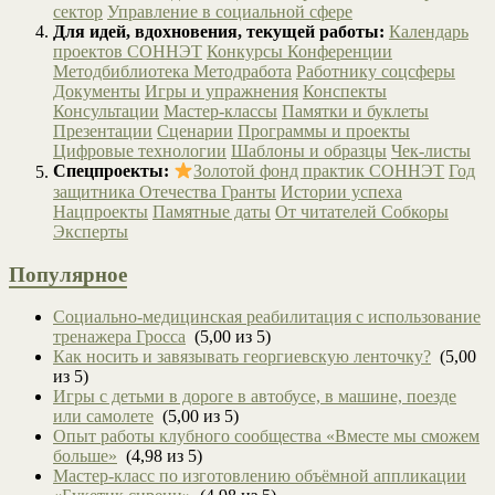
сектор
Управление в социальной сфере
Для идей, вдохновения, текущей работы:
Календарь
проектов СОННЭТ
Конкурсы
Конференции
Методбиблиотека
Методработа
Работнику соцсферы
Документы
Игры и упражнения
Конспекты
Консультации
Мастер-классы
Памятки и буклеты
Презентации
Сценарии
Программы и проекты
Цифровые технологии
Шаблоны и образцы
Чек-листы
Спецпроекты:
Золотой фонд практик СОННЭТ
Год
защитника Отечества
Гранты
Истории успеха
Нацпроекты
Памятные даты
От читателей
Собкоры
Эксперты
Популярное
Социально-медицинская реабилитация с использование
тренажера Гросса
(5,00 из 5)
Как носить и завязывать георгиевскую ленточку?
(5,00
из 5)
Игры с детьми в дороге в автобусе, в машине, поезде
или самолете
(5,00 из 5)
Опыт работы клубного сообщества «Вместе мы сможем
больше»
(4,98 из 5)
Мастер-класс по изготовлению объёмной аппликации