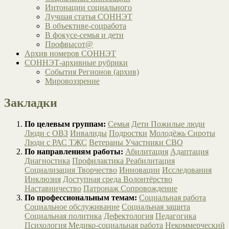
Интонации социального
Лучшая статья СОННЭТ
В объективе-соцработа
В фокусе-семья и дети
Профвысот@
Архив номеров СОННЭТ
СОННЭТ-архивные рубрики
События Регионов (архив)
Мировоззрение
Закладки
По целевым группам:
Семья
Дети
Пожилые люди
Люди с ОВЗ
Инвалиды
Подростки
Молодёжь
Сироты
Люди с РАС
ТЖС
Ветераны
Участники СВО
По направлениям работы:
Абилитация
Адаптация
Диагностика
Профилактика
Реабилитация
Социализация
Творчество
Инновации
Исследования
Инклюзия
Доступная среда
Волонтёрство
Наставничество
Патронаж
Сопровождение
По профессиональным темам:
Социальная работа
Социальное обслуживание
Социальная защита
Социальная политика
Дефектология
Педагогика
Психология
Медико-социальная работа
Некоммерческий