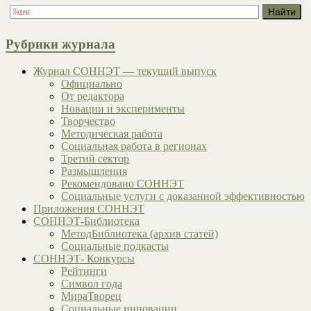
Рубрики журнала
Журнал СОННЭТ — текущий выпуск
Официально
От редактора
Новации и эксперименты
Творчество
Методическая работа
Социальная работа в регионах
Третий сектор
Размышления
Рекомендовано СОННЭТ
Социальные услуги с доказанной эффективностью
Приложения СОННЭТ
СОННЭТ-Библиотека
МетодБиблиотека (архив статей)
Социальные подкасты
СОННЭТ- Конкурсы
Рейтинги
Символ года
МираТворец
Социальные инновации