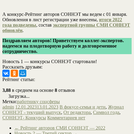
А конкурс-Рейтинг авторов СОННЭТ мы ведем с 01 января.
Обновления в лист регистрации уже внесены,
итоги 2022
года подведены
, состав
экспертной группы СМИ СОННЭТ
обновлён
.
Поздравляем авторов! Приветствуем коллег-экспертов.
надеемся на плодотворную работу и долговременное
сотрудничество.
Новость 1 — конкурсы СОННЭТ стартовали!
Рассказать друзьям:
Рейтинг статьи:
3,88
в среднем на основе
8
отзывов
Загрузка...
Метки:
работнику соцсферы
admin
12.01.2023
13.01.2023
В фокусе-семья и дети
,
Журнал
СОННЭТ - текущий выпуск
,
От редактора
,
Символ года
,
СОННЭТ- Конкурсы
Комментариев нет
←
Рейтинг авторов СМИ СОННЭТ — 2022
Новость 2 — Третий сектор
→