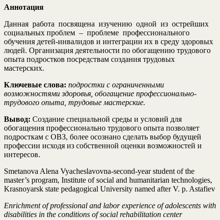
Аннотация
Данная работа посвящена изучению одной из острейших
социальных проблем – проблеме профессионального
обучения детей-инвалидов и интеграции их в среду здоровых
людей. Организация деятельности по обогащению трудового
опыта подростков посредствам создания трудовых
мастерских.
Ключевые слова:
подростки с ограниченными
возможностями здоровья, обогащение профессионально-
трудового опыта, трудовые мастерские.
Вывод:
Создание специальной среды и условий для
обогащения профессионально трудового опыта позволяет
подросткам с ОВЗ, более осознано сделать выбор будущей
профессии исходя из собственной оценки возможностей и
интересов.
Smetanova Alena Vyacheslavovna-second-year student of the
master’s program, Institute of social and humanitarian technologies,
Krasnoyarsk state pedagogical University named after V. p. Astafiev
Enrichment of professional and labor experience of adolescents with
disabilities in the conditions of social rehabilitation center