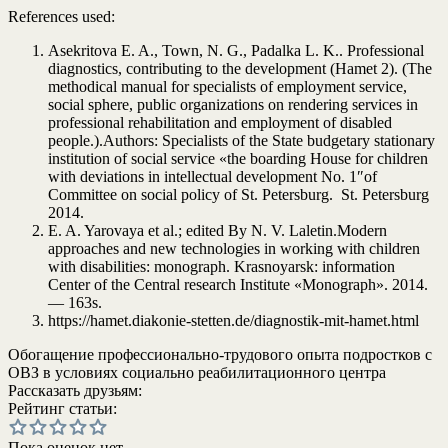
References used:
Asekritova E. A., Town, N. G., Padalka L. K.. Professional
diagnostics, contributing to the development (Hamet 2). (The
methodical manual for specialists of employment service,
social sphere, public organizations on rendering services in
professional rehabilitation and employment of disabled
people.).Authors: Specialists of the State budgetary stationary
institution of social service «the boarding House for children
with deviations in intellectual development No. 1″of
Committee on social policy of St. Petersburg. St. Petersburg
2014.
E. A. Yarovaya et al.; edited By N. V. Laletin.Modern
approaches and new technologies in working with children
with disabilities: monograph. Krasnoyarsk: information
Center of the Central research Institute «Monograph». 2014.
— 163s.
https://hamet.diakonie-stetten.de/diagnostik-mit-hamet.html
Обогащение профессионально-трудового опыта подростков с
ОВЗ в условиях социально реабилитационного центра
Рассказать друзьям:
Рейтинг статьи:
Пока оценок нет