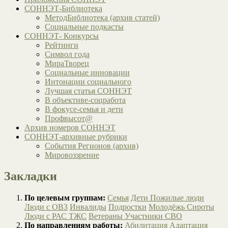
СОННЭТ-Библиотека
МетодБиблиотека (архив статей)
Социальные подкасты
СОННЭТ- Конкурсы
Рейтинги
Символ года
МираТворец
Социальные инновации
Интонации социального
Лучшая статья СОННЭТ
В объективе-соцработа
В фокусе-семья и дети
Профвысот@
Архив номеров СОННЭТ
СОННЭТ-архивные рубрики
События Регионов (архив)
Мировоззрение
Закладки
По целевым группам:
Семья
Дети
Пожилые люди
Люди с ОВЗ
Инвалиды
Подростки
Молодёжь
Сироты
Люди с РАС
ТЖС
Ветераны
Участники СВО
По направлениям работы:
Абилитация
Адаптация