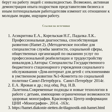
берут на работу людей с инвалидностью. Возможно, активная
демонстрация опыта подростков представителям бизнеса и
иным потенциальным работодателям изменит их отношение к
молодым людям, ищущим работу.
Ссылки на источники
Асикритова Е.А., Корельская Н.Г., Падалка Л.К..
Профессиональная диагностика, способствующая
развитию (Hamet 2). (Методическое пособие для
специалистов службы занятости, социальной сферы,
общественных организаций по оказанию услуг по
профессиональной реабилитации и трудоустройству
инвалидов.).Авторы: Специалисты Государственного
бюджетного стационарного учреждения социального
обслуживания «Дом-интернат для детей с отклонениями
в умственном развитии №1»Комитета по социальной
политике Санкт-Петербурга. Санкт-Петербург 2014г.
Е.А. Яровая и др.; под общ. Ред. Н.В.
Лалетина.Современные подходы и новые технологии в
работе с детьми, имеющими ограниченные возможности
здоровья: монография. Красноярск: Центр информации
ЦНИ «Монография». 2014. -163с.
https://hamet.diakonie-stetten.de/diagnostik-mit-hamet.html