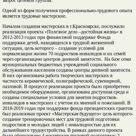
запрос целевой группы.
Одной из форм получения профессионально-трудового опыта
является трудовые мастерские.
Началом создания мастерских в г.Красноярске, послужило
реализация проекта «Полезное дело –достойная жизнь» в
2012-2013 годах при финансовой поддержке Фонда
поддержки детей, находящихся в трудной жизненной
ситуации, цель которого – создание условий для
нормализации жизни 70 подростков-инвалидов и их семей
через организацию центров дневной занятости. На базе семи
муниципальных бюджетных учреждений социального
обслуживания населения созданы центры дневной занятости.
В них организована работа творческих мастерских в
частности керамической, полиграфической, сувенирной,
пазловой. В процессе реализации проекта было приобретено
необходимое оборудование, организована доступная среда и
созданы специальные условия для занятия подростков-
инвалидов в мастерских с учетом их мнений и пожеланий. В
2018-2019 годах при поддержке фонда президентских грантов
был реализован проект «Мастерская будущего» цель которого-
создание тренировочных мест для трудовой подготовки
подростков и молодых людей с инвалидностью для их
дальнейшего трудоустройства. В рамках данного проекта
было оборудовано 4 мастерские трудовой подготовки: 2