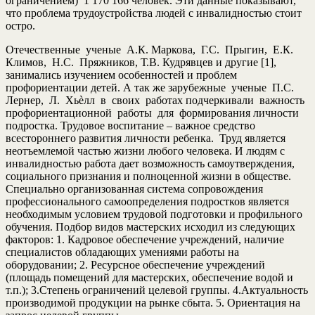
ограничением) 1 170 166 человек. Эти данные показывают,
что проблема трудоустройства людей с инвалидностью стоит
остро.
Отечественные ученые А.К. Маркова, Г.С. Прыгин, Е.К.
Климов, Н.С. Пряжников, Т.В. Кудрявцев и другие [1],
занимались изучением особенностей и проблем
профориентации детей. А так же зарубежные ученые П.С.
Лернер, Л. Хьѐлл в своих работах подчеркивали важность
профориентационной работы для формирования личности
подростка. Трудовое воспитание – важное средство
всестороннего развития личности ребенка. Труд является
неотъемлемой частью жизни любого человека. И людям с
инвалидностью работа дает возможность самоутверждения,
социального признания и полноценной жизни в обществе.
Специально организованная система сопровождения
профессионального самоопределения подростков является
необходимым условием трудовой подготовки и профильного
обучения. Подбор видов мастерских исходил из следующих
факторов: 1. Кадровое обеспечение учреждений, наличие
специалистов обладающих умениями работы на
оборудовании; 2. Ресурсное обеспечение учреждений
(площадь помещений для мастерских, обеспечение водой и
т.п.); 3.Степень ограничений целевой группы. 4.Актуальность
производимой продукции на рынке сбыта. 5. Ориентация на