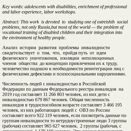
Key words: adolescents with disabilities, enrichment of professional
and labor experience, labor workshops.
Abstract: This work is devoted to studying one of ostreishih social
problems, not only Russia,but most of the world — the problem of
vocational training of disabled children and their integration into
the environment of healthy people.
Анализ истории развития проблемы инвалидности
свидетельствует о том, что, пройдя путь от идеи
физического уничтожения, изоляции неполноценных
членов общества до концепции привлечения их к труду,
человечество подошло к необходимости реинтеграции лиц с
физическими дефектами и психосоциальными нарушениями.
Численность людей с инвалидностью в Российской
Федерации по данным Федерального реестра инвалидов на
2019 год составляет 11 266 803 человек, из них дети с
инвалидностью 679 867 человек. Общая численность
инвалидов в трудоспособном возрасте составляет 3 466 195
человек, из них работающих людей с ОВЗ по России
составляет всего 922 119 человек, если посмотреть данные по
группам инвалидности то нетрудоустроенные люди 3 группы
(рабочая) составляет 965 627 человек, 2 группы (рабочая, с