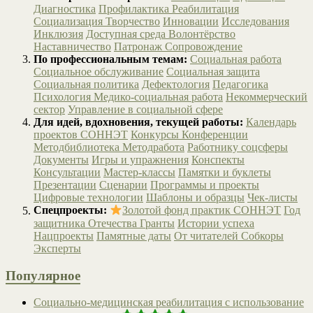
Диагностика
Профилактика
Реабилитация
Социализация
Творчество
Инновации
Исследования
Инклюзия
Доступная среда
Волонтёрство
Наставничество
Патронаж
Сопровождение
По профессиональным темам:
Социальная работа
Социальное обслуживание
Социальная защита
Социальная политика
Дефектология
Педагогика
Психология
Медико-социальная работа
Некоммерческий
сектор
Управление в социальной сфере
Для идей, вдохновения, текущей работы:
Календарь
проектов СОННЭТ
Конкурсы
Конференции
Методбиблиотека
Методработа
Работнику соцсферы
Документы
Игры и упражнения
Конспекты
Консультации
Мастер-классы
Памятки и буклеты
Презентации
Сценарии
Программы и проекты
Цифровые технологии
Шаблоны и образцы
Чек-листы
Спецпроекты:
Золотой фонд практик СОННЭТ
Год
защитника Отечества
Гранты
Истории успеха
Нацпроекты
Памятные даты
От читателей
Собкоры
Эксперты
Популярное
Социально-медицинская реабилитация с использование