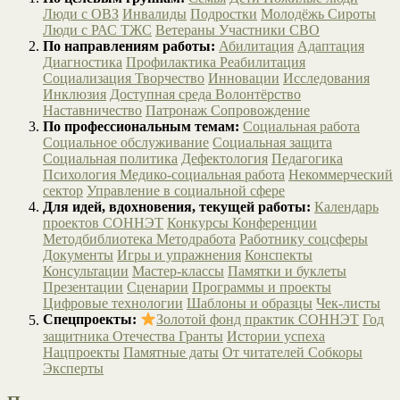
Люди с ОВЗ
Инвалиды
Подростки
Молодёжь
Сироты
Люди с РАС
ТЖС
Ветераны
Участники СВО
По направлениям работы:
Абилитация
Адаптация
Диагностика
Профилактика
Реабилитация
Социализация
Творчество
Инновации
Исследования
Инклюзия
Доступная среда
Волонтёрство
Наставничество
Патронаж
Сопровождение
По профессиональным темам:
Социальная работа
Социальное обслуживание
Социальная защита
Социальная политика
Дефектология
Педагогика
Психология
Медико-социальная работа
Некоммерческий
сектор
Управление в социальной сфере
Для идей, вдохновения, текущей работы:
Календарь
проектов СОННЭТ
Конкурсы
Конференции
Методбиблиотека
Методработа
Работнику соцсферы
Документы
Игры и упражнения
Конспекты
Консультации
Мастер-классы
Памятки и буклеты
Презентации
Сценарии
Программы и проекты
Цифровые технологии
Шаблоны и образцы
Чек-листы
Спецпроекты:
Золотой фонд практик СОННЭТ
Год
защитника Отечества
Гранты
Истории успеха
Нацпроекты
Памятные даты
От читателей
Собкоры
Эксперты