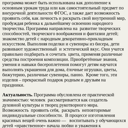
программа может быть использована как дополнение к
основным урокам труда или как самостоятельный предмет по
внеурочной деятельности ФГОС, а также дает возможность
проявить себя, как личность и раскрыть свой внутренний мир,
пробуждая ребенка к дальнейшему освоению народного
творчества. Программа направлена на развитие творческих
способностей, творческого воображения и фантазии детей;
знакомство детей с народным декоративно-прикладным
искусством. Выполняя поделки и сувениры из бисера, дети
развивают художественный и эстетический вкус. Они учатся
правильно подбирать и сочетать цвета, применяя различные
средства построения композиции. Приобретённые знания,
умения и навыки бисероплетения помогут детям научатся
выполнять украшения для дома, ёлочные игрушки, цветы,
бижутерию, различные сувениры, панно. Кроме того, эти
изделия – прекрасный подарок родным и друзьям на
праздники.
Актуальность.
Программа обусловлена ее практической
значимостью: человек рассматривается как создатель
духовной культуры и творец рукотворного мира.
Возможность проявить себя, раскрыть неповторимые
индивидуальные способности. В процессе изготовления
красивых вещей очень важно — воспитывать у обучающихся
детей «нравственное» начала любви и уважения к