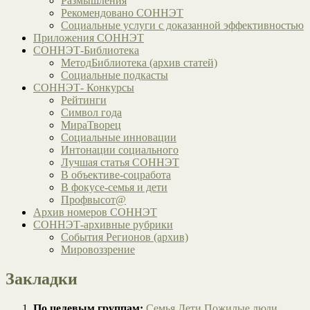
Размышления
Рекомендовано СОННЭТ
Социальные услуги с доказанной эффективностью
Приложения СОННЭТ
СОННЭТ-Библиотека
МетодБиблиотека (архив статей)
Социальные подкасты
СОННЭТ- Конкурсы
Рейтинги
Символ года
МираТворец
Социальные инновации
Интонации социального
Лучшая статья СОННЭТ
В объективе-соцработа
В фокусе-семья и дети
Профвысот@
Архив номеров СОННЭТ
СОННЭТ-архивные рубрики
События Регионов (архив)
Мировоззрение
Закладки
По целевым группам:
Семья
Дети
Пожилые люди