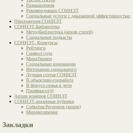
Размышления
Рекомендовано СОННЭТ
Социальные услуги с доказанной эффективностью
Приложения СОННЭТ
СОННЭТ-Библиотека
МетодБиблиотека (архив статей)
Социальные подкасты
СОННЭТ- Конкурсы
Рейтинги
Символ года
МираТворец
Социальные инновации
Интонации социального
Лучшая статья СОННЭТ
В объективе-соцработа
В фокусе-семья и дети
Профвысот@
Архив номеров СОННЭТ
СОННЭТ-архивные рубрики
События Регионов (архив)
Мировоззрение
Закладки