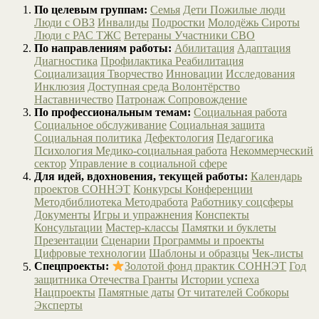
По целевым группам:
Семья
Дети
Пожилые люди
Люди с ОВЗ
Инвалиды
Подростки
Молодёжь
Сироты
Люди с РАС
ТЖС
Ветераны
Участники СВО
По направлениям работы:
Абилитация
Адаптация
Диагностика
Профилактика
Реабилитация
Социализация
Творчество
Инновации
Исследования
Инклюзия
Доступная среда
Волонтёрство
Наставничество
Патронаж
Сопровождение
По профессиональным темам:
Социальная работа
Социальное обслуживание
Социальная защита
Социальная политика
Дефектология
Педагогика
Психология
Медико-социальная работа
Некоммерческий
сектор
Управление в социальной сфере
Для идей, вдохновения, текущей работы:
Календарь
проектов СОННЭТ
Конкурсы
Конференции
Методбиблиотека
Методработа
Работнику соцсферы
Документы
Игры и упражнения
Конспекты
Консультации
Мастер-классы
Памятки и буклеты
Презентации
Сценарии
Программы и проекты
Цифровые технологии
Шаблоны и образцы
Чек-листы
Спецпроекты:
Золотой фонд практик СОННЭТ
Год
защитника Отечества
Гранты
Истории успеха
Нацпроекты
Памятные даты
От читателей
Собкоры
Эксперты