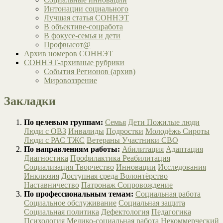
Интонации социального
Лучшая статья СОННЭТ
В объективе-соцработа
В фокусе-семья и дети
Профвысот@
Архив номеров СОННЭТ
СОННЭТ-архивные рубрики
События Регионов (архив)
Мировоззрение
Закладки
По целевым группам:
Семья
Дети
Пожилые люди
Люди с ОВЗ
Инвалиды
Подростки
Молодёжь
Сироты
Люди с РАС
ТЖС
Ветераны
Участники СВО
По направлениям работы:
Абилитация
Адаптация
Диагностика
Профилактика
Реабилитация
Социализация
Творчество
Инновации
Исследования
Инклюзия
Доступная среда
Волонтёрство
Наставничество
Патронаж
Сопровождение
По профессиональным темам:
Социальная работа
Социальное обслуживание
Социальная защита
Социальная политика
Дефектология
Педагогика
Психология
Медико-социальная работа
Некоммерческий