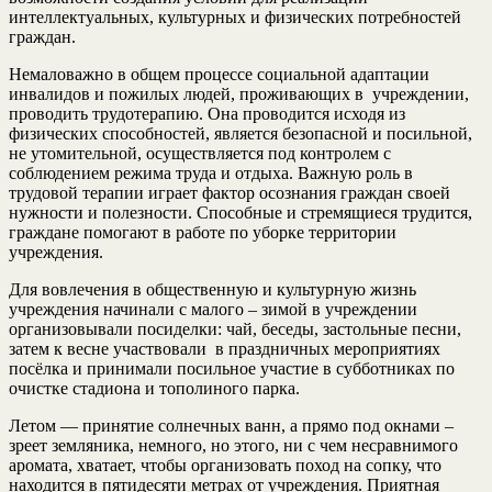
интеллектуальных, культурных и физических потребностей
граждан.
Немаловажно в общем процессе социальной адаптации
инвалидов и пожилых людей, проживающих в учреждении,
проводить трудотерапию. Она проводится исходя из
физических способностей, является безопасной и посильной,
не утомительной, осуществляется под контролем с
соблюдением режима труда и отдыха. Важную роль в
трудовой терапии играет фактор осознания граждан своей
нужности и полезности. Способные и стремящиеся трудится,
граждане помогают в работе по уборке территории
учреждения.
Для вовлечения в общественную и культурную жизнь
учреждения начинали с малого – зимой в учреждении
организовывали посиделки: чай, беседы, застольные песни,
затем к весне участвовали в праздничных мероприятиях
посёлка и принимали посильное участие в субботниках по
очистке стадиона и тополиного парка.
Летом — принятие солнечных ванн, а прямо под окнами –
зреет земляника, немного, но этого, ни с чем несравнимого
аромата, хватает, чтобы организовать поход на сопку, что
находится в пятидесяти метрах от учреждения. Приятная