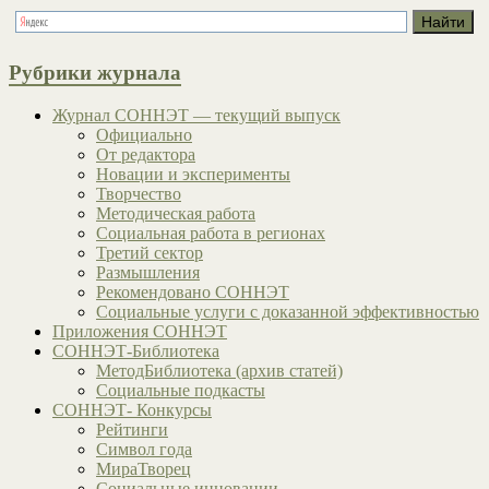
Рубрики журнала
Журнал СОННЭТ — текущий выпуск
Официально
От редактора
Новации и эксперименты
Творчество
Методическая работа
Социальная работа в регионах
Третий сектор
Размышления
Рекомендовано СОННЭТ
Социальные услуги с доказанной эффективностью
Приложения СОННЭТ
СОННЭТ-Библиотека
МетодБиблиотека (архив статей)
Социальные подкасты
СОННЭТ- Конкурсы
Рейтинги
Символ года
МираТворец
Социальные инновации