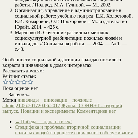
работы. / Под ред. М.А. Гулиной. — М., 2002.
Организация, управление и администрирование в
социальной работе: учебник/ под ред. Е.И. Холостовой,
Е.И. Комаровой, О.Г. Прохоровой – М.: издательство
Юрайт, 2014. – 425 с.
Марченко И. Сочетание различных методик
социокультурной реабилитации пожилых людей и
инвалидов. // Социальная работа. — 2004. — № 1. —
с.43.
Особенности социальной адаптации граждан пожилого
возраста и инвалидов в домах-интернатах
Рассказать друзьям:
Рейтинг статьи:
Пока оценок нет
Загрузка...
Метки:
инвалиды
инновации
пожилые
admin
21.06.2017
20.06.2017
Журнал СОННЭТ - текущий
выпуск
,
Новации и эксперименты
Комментариев нет
←
Победа — одна на всех!
Специфика и проблемы вторичной социализации
пожилых людей в процессе социального обслуживания