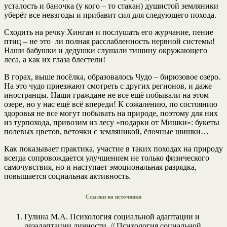
усталость и баночка (у кого – то стакан) душистой земляники
уберёт все невзгоды и прибавит сил для следующего похода.
Сходить на речку Хинган и послушать его журчание, пение
птиц – не это ли полная расслабленность нервной системы!
Наши бабушки и дедушки слушали тишину окружающего
леса, а как их глаза блестели!
В горах, выше посёлка, образовалось Чудо – бирюзовое озеро.
На это чудо приезжают смотреть с других регионов, и даже
иностранцы. Наши граждане не все ещё побывали на этом
озере, но у нас ещё всё впереди! К сожалению, по состоянию
здоровья не все могут побывать на природе, поэтому для них
из турпохода, привозим из лесу «подарки от Мишки»: букеты
полевых цветов, веточки с земляникой, ёлочные шишки…
Как показывает практика, участие в таких походах на природу
всегда сопровождается улучшением не только физического
самочувствия, но и наступает эмоциональная разрядка,
повышается социальная активность.
Ссылки на источники
Гулина М.А. Психология социальной адаптации и
дезадаптации личности. // Психология социальной