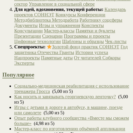
сектор
Управление в социальной сфере
Для идей, вдохновения, текущей работы:
Календарь
проектов СОННЭТ
Конкурсы
Конференции
Методбиблиотека
Методработа
Работнику соцсферы
Документы
Игры и упражнения
Конспекты
Консультации
Мастер-классы
Памятки и буклеты
Презентации
Сценарии
Программы и проекты
Цифровые технологии
Шаблоны и образцы
Чек-листы
Спецпроекты:
Золотой фонд практик СОННЭТ
Год
защитника Отечества
Гранты
Истории успеха
Нацпроекты
Памятные даты
От читателей
Собкоры
Эксперты
Популярное
Социально-медицинская реабилитация с использование
тренажера Гросса
(5,00 из 5)
Как носить и завязывать георгиевскую ленточку?
(5,00
из 5)
Игры с детьми в дороге в автобусе, в машине, поезде
или самолете
(5,00 из 5)
Опыт работы клубного сообщества «Вместе мы сможем
больше»
(4,98 из 5)
Мастер-класс по изготовлению объёмной аппликации