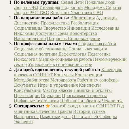
По целевым группам:
Семья
Дети
Пожилые люди
Люди с ОВЗ
Инвалиды
Подростки
Молодёжь
Сироты
Люди с РАС
ТЖС
Ветераны
Участники СВО
По направлениям работы:
Абилитация
Адаптация
Диагностика
Профилактика
Реабилитация
Социализация
Творчество
Инновации
Исследования
Инклюзия
Доступная среда
Волонтёрство
Наставничество
Патронаж
Сопровождение
По профессиональным темам:
Социальная работа
Социальное обслуживание
Социальная защита
Социальная политика
Дефектология
Педагогика
Психология
Медико-социальная работа
Некоммерческий
сектор
Управление в социальной сфере
Для идей, вдохновения, текущей работы:
Календарь
проектов СОННЭТ
Конкурсы
Конференции
Методбиблиотека
Методработа
Работнику соцсферы
Документы
Игры и упражнения
Конспекты
Консультации
Мастер-классы
Памятки и буклеты
Презентации
Сценарии
Программы и проекты
Цифровые технологии
Шаблоны и образцы
Чек-листы
Спецпроекты:
Золотой фонд практик СОННЭТ
Год
защитника Отечества
Гранты
Истории успеха
Нацпроекты
Памятные даты
От читателей
Собкоры
Эксперты