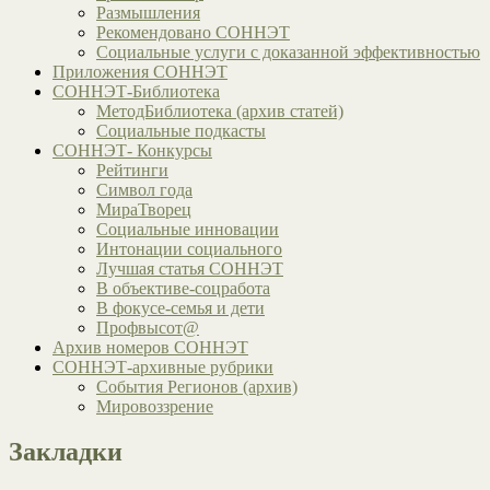
Размышления
Рекомендовано СОННЭТ
Социальные услуги с доказанной эффективностью
Приложения СОННЭТ
СОННЭТ-Библиотека
МетодБиблиотека (архив статей)
Социальные подкасты
СОННЭТ- Конкурсы
Рейтинги
Символ года
МираТворец
Социальные инновации
Интонации социального
Лучшая статья СОННЭТ
В объективе-соцработа
В фокусе-семья и дети
Профвысот@
Архив номеров СОННЭТ
СОННЭТ-архивные рубрики
События Регионов (архив)
Мировоззрение
Закладки