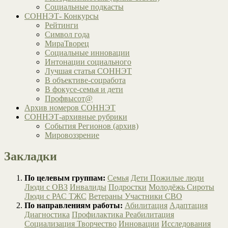
Социальные подкасты
СОННЭТ- Конкурсы
Рейтинги
Символ года
МираТворец
Социальные инновации
Интонации социального
Лучшая статья СОННЭТ
В объективе-соцработа
В фокусе-семья и дети
Профвысот@
Архив номеров СОННЭТ
СОННЭТ-архивные рубрики
События Регионов (архив)
Мировоззрение
Закладки
По целевым группам:
Семья
Дети
Пожилые люди
Люди с ОВЗ
Инвалиды
Подростки
Молодёжь
Сироты
Люди с РАС
ТЖС
Ветераны
Участники СВО
По направлениям работы:
Абилитация
Адаптация
Диагностика
Профилактика
Реабилитация
Социализация
Творчество
Инновации
Исследования