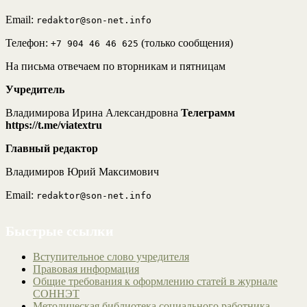
Email:
redaktor@son-net.info
Телефон:
(только сообщения)
+7 904 46 46 625
На письма отвечаем по вторникам и пятницам
Учредитель
Владимирова Ирина Александровна
Телеграмм
https://t.me/viatextru
Главный редактор
Владимиров Юрий Максимович
Email:
redaktor@son-net.info
Быстрые ссылки
Вступительное слово учредителя
Правовая информация
Общие требования к оформлению статей в журнале
СОННЭТ
Методическая библиотека социального работника