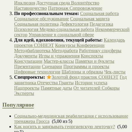
Инклюзия
Доступная среда
Волонтёрство
Наставничество
Патронаж
Сопровождение
По профессиональным темам:
Социальная работа
Социальное обслуживание
Социальная защита
Социальная политика
Дефектология
Педагогика
Психология
Медико-социальная работа
Некоммерческий
сектор
Управление в социальной сфере
Для идей, вдохновения, текущей работы:
Календарь
проектов СОННЭТ
Конкурсы
Конференции
Методбиблиотека
Методработа
Работнику соцсферы
Документы
Игры и упражнения
Конспекты
Консультации
Мастер-классы
Памятки и буклеты
Презентации
Сценарии
Программы и проекты
Цифровые технологии
Шаблоны и образцы
Чек-листы
Спецпроекты:
Золотой фонд практик СОННЭТ
Год
защитника Отечества
Гранты
Истории успеха
Нацпроекты
Памятные даты
От читателей
Собкоры
Эксперты
Популярное
Социально-медицинская реабилитация с использование
тренажера Гросса
(5,00 из 5)
Как носить и завязывать георгиевскую ленточку?
(5,00
из 5)