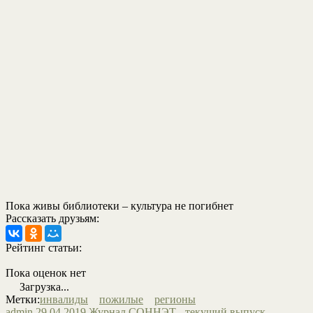
Пока живы библиотеки – культура не погибнет
Рассказать друзьям:
Рейтинг статьи:
Пока оценок нет
Загрузка...
Метки:
инвалиды
пожилые
регионы
admin
29.04.2019
Журнал СОННЭТ - текущий выпуск
,