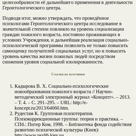
целесообразности её дальнейшего применения в деятельности
Геронтологического центра.
Подводя итог, можно утверждать, что проведённое
психологами Геронтологического центра исследование в
значительной степени повлияло на уровень социализации
граждан пожилого возраста, постоянно проживающих в
условиях Учреждения, и дальнейшая реализация социально-
психологической программы позволить не только повысить
самооценку получателей социальных услуг, но и повысить
уровень качества жизни пожилых людей посредством
снижения уровня социальной изолированности.
Ссылки на источники
Кадырова В. Х. Социально-психологические
новообразования пожилого возраста // Научно-
методический электронный журнал «Концепт». – 2013.
– Т. 4. – С. 291–295. – URL: http://e-
koncept.ru/2013/64060.htm.
Рудестам К. Групповая психотерапия.
Психокоррекционные группы: теория и практика. –
СПб.: Питер Ком, 1998. – Библиотека фонда содействия
развитию психической культуры (Киев):
http://www.psylib.kiev.ua.