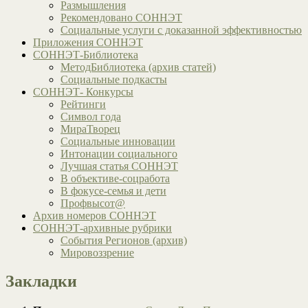
Размышления
Рекомендовано СОННЭТ
Социальные услуги с доказанной эффективностью
Приложения СОННЭТ
СОННЭТ-Библиотека
МетодБиблиотека (архив статей)
Социальные подкасты
СОННЭТ- Конкурсы
Рейтинги
Символ года
МираТворец
Социальные инновации
Интонации социального
Лучшая статья СОННЭТ
В объективе-соцработа
В фокусе-семья и дети
Профвысот@
Архив номеров СОННЭТ
СОННЭТ-архивные рубрики
События Регионов (архив)
Мировоззрение
Закладки