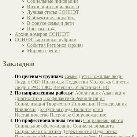
Социальные инновации
Интонации социального
Лучшая статья СОННЭТ
В объективе-соцработа
В фокусе-семья и дети
Профвысот@
Архив номеров СОННЭТ
СОННЭТ-архивные рубрики
События Регионов (архив)
Мировоззрение
Закладки
По целевым группам:
Семья
Дети
Пожилые люди
Люди с ОВЗ
Инвалиды
Подростки
Молодёжь
Сироты
Люди с РАС
ТЖС
Ветераны
Участники СВО
По направлениям работы:
Абилитация
Адаптация
Диагностика
Профилактика
Реабилитация
Социализация
Творчество
Инновации
Исследования
Инклюзия
Доступная среда
Волонтёрство
Наставничество
Патронаж
Сопровождение
По профессиональным темам:
Социальная работа
Социальное обслуживание
Социальная защита
Социальная политика
Дефектология
Педагогика
Психология
Медико-социальная работа
Некоммерческий