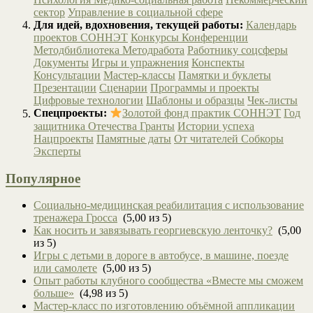
сектор
Управление в социальной сфере
Для идей, вдохновения, текущей работы:
Календарь
проектов СОННЭТ
Конкурсы
Конференции
Методбиблиотека
Методработа
Работнику соцсферы
Документы
Игры и упражнения
Конспекты
Консультации
Мастер-классы
Памятки и буклеты
Презентации
Сценарии
Программы и проекты
Цифровые технологии
Шаблоны и образцы
Чек-листы
Спецпроекты:
Золотой фонд практик СОННЭТ
Год
защитника Отечества
Гранты
Истории успеха
Нацпроекты
Памятные даты
От читателей
Собкоры
Эксперты
Популярное
Социально-медицинская реабилитация с использование
тренажера Гросса
(5,00 из 5)
Как носить и завязывать георгиевскую ленточку?
(5,00
из 5)
Игры с детьми в дороге в автобусе, в машине, поезде
или самолете
(5,00 из 5)
Опыт работы клубного сообщества «Вместе мы сможем
больше»
(4,98 из 5)
Мастер-класс по изготовлению объёмной аппликации