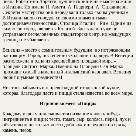
певца Робертино Лоретти, лучшие скрипичные мастера жили
в Италии. Их имена Н. Амати, А. Гварнери, А. Страдивари.
Секреты мастерства они передавали только своим ученикам.
В Италии много городов со своими знаменитыми
достопримечательностями. Столица Италии – Рим. Одним из
символов города является Колизей. Здесь давно уже не
устраивают бесчеловечных гладиаторских игр, но жаждущих
зрелища не убавляется.
Венеция – место с сомнительным будущим, но потрясающим
настоящим. Город, постепенно уходящий под воду. В Венеции
расположена и одна из красивейших площадей мира –
площадь Святого Марка. Именно на Площади Сан-Марко
проходит самый знаменитый итальянский карнавал. Венеция
любит шумные празднества!
Не стоит забывать и о превосходной итальянской кухне,
которая, благодаря пасте и пицце стала известна во всем мире.
Игровой момент «Пицца»
Каждому игроку присваивается название какого-нибудь
ингредиента в пицце: тесто, томат, сыр, колбаса, перец, лук и
обязательно несколько «несъедобных» ингредиентов грязь,
камень, песок.