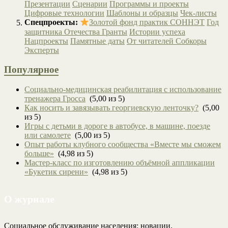
Презентации
Сценарии
Программы и проекты
Цифровые технологии
Шаблоны и образцы
Чек-листы
Спецпроекты:
Золотой фонд практик СОННЭТ
Год
защитника Отечества
Гранты
Истории успеха
Нацпроекты
Памятные даты
От читателей
Собкоры
Эксперты
Популярное
Социально-медицинская реабилитация с использование
тренажера Гросса
(5,00 из 5)
Как носить и завязывать георгиевскую ленточку?
(5,00
из 5)
Игры с детьми в дороге в автобусе, в машине, поезде
или самолете
(5,00 из 5)
Опыт работы клубного сообщества «Вместе мы сможем
больше»
(4,98 из 5)
Мастер-класс по изготовлению объёмной аппликации
«Букетик сирени»
(4,98 из 5)
О журнале
Социальное обслуживание населения: новации,