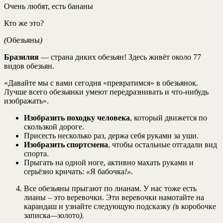
Очень любят, есть бананы
Кто же это?
(
Обезьяны
)
Бразилия
— страна диких обезьян! Здесь живёт около 77
видов обезьян.
«Давайте мы с вами сегодня «превратимся» в обезьянок.
Лучше всего обезьянки умеют передразнивать и что-нибудь
изображать».
Изобразить походку человека
, который движется по
скользкой дороге.
Присесть несколько раз, держа себя руками за уши.
Изобразить спортсмена
, чтобы остальные отгадали вид
спорта.
Прыгать на одной ноге, активно махать руками и
серьёзно кричать:
«
Я бабочка
!».
Все обезьяны прыгают по лианам. У нас тоже есть
лианы – это веревочки. Эти веревочки намотайте на
карандаш и узнайте следующую подсказку
(
в коробочке
записка
—
золото
).