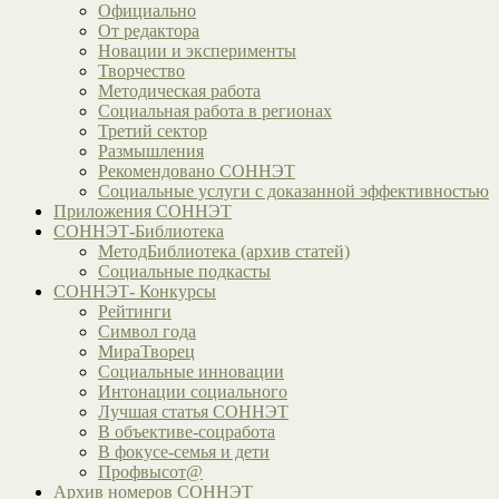
Официально
От редактора
Новации и эксперименты
Творчество
Методическая работа
Социальная работа в регионах
Третий сектор
Размышления
Рекомендовано СОННЭТ
Социальные услуги с доказанной эффективностью
Приложения СОННЭТ
СОННЭТ-Библиотека
МетодБиблиотека (архив статей)
Социальные подкасты
СОННЭТ- Конкурсы
Рейтинги
Символ года
МираТворец
Социальные инновации
Интонации социального
Лучшая статья СОННЭТ
В объективе-соцработа
В фокусе-семья и дети
Профвысот@
Архив номеров СОННЭТ