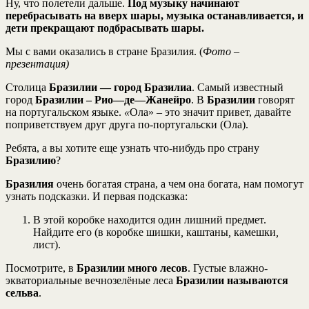
Ну, что полетели дальше.
Под музыку начинают
перебрасывать на вверх шары, музыка останавливается, и
дети прекращают подбрасывать шары.
Мы с вами оказались в стране Бразилия. (
Фото –
презентация)
Столица
Бразилии
—
город Бразилиа
. Самый известный
город
Бразилии
–
Рио
—
де
—
Жанейро
. В
Бразилии
говорят
на португальском языке.
«
Ола» – это значит привет, давайте
поприветствуем друг друга по-португальски (Ола).
Ребята, а вы хотите еще узнать что-нибудь про страну
Бразилию
?
Бразилия
очень богатая страна, а чем она богата, нам помогут
узнать подсказки. И первая подсказка:
В этой коробке находится один лишний предмет.
Найдите его (в коробке шишки
,
каштаны
,
камешки
,
лист).
Посмотрите, в
Бразилии много лесов
. Густые влажно-
экваториальные вечнозелёные леса
Бразилии называются
сельва
.