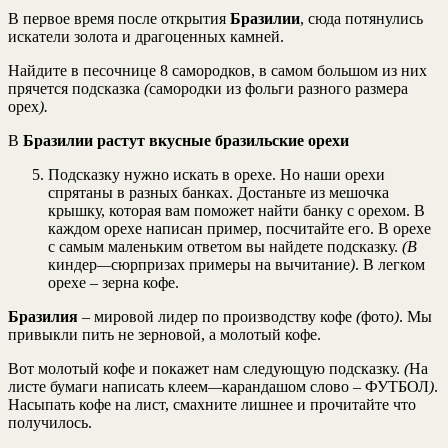
В первое время после открытия
Бразилии
, сюда потянулись
искатели золота и драгоценных камней.
Найдите в песочнице 8 самородков, в самом большом из них
прячется подсказка
(
самородки из фольги разного размера
орех
).
В
Бразилии растут вкусные бразильские орехи
Подсказку нужно искать в орехе. Но наши орехи
спрятаны в разных банках. Достаньте из мешочка
крышку, которая вам поможет найти банку с орехом. В
каждом орехе написан пример, посчитайте его. В орехе
с самым маленьким ответом вы найдете подсказку.
(
В
киндер
—
сюрпризах примеры на вычитание
)
. В легком
орехе – зерна кофе.
Бразилия
– мировой лидер по производству кофе
(
фото
)
. Мы
привыкли пить не зерновой, а молотый кофе.
Вот молотый кофе и покажет нам следующую подсказку.
(
На
листе бумаги написать клеем
—
карандашом слово
–
ФУТБОЛ
)
.
Насыпать кофе на лист, смахните лишнее и прочитайте что
получилось.