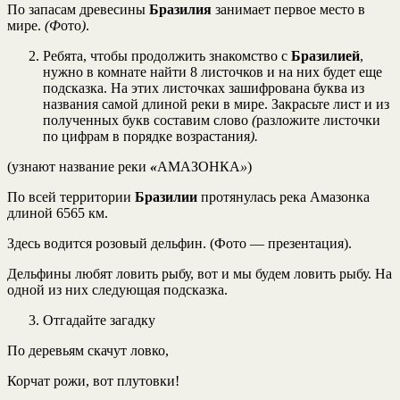
По запасам древесины
Бразилия
занимает первое место в
мире.
(
Ф
ото
)
.
Ребята, чтобы продолжить знакомство с
Бразилией
,
нужно в комнате найти 8 листочков и на них будет еще
подсказка. На этих листочках зашифрована буква из
названия самой длиной реки в мире. Закрасьте лист и из
полученных букв составим слово
(
разложите листочки
по цифрам в порядке возрастания
).
(узнают название реки
«
АМАЗОНКА
»
)
По всей территории
Бразилии
протянулась река Амазонка
длиной 6565 км.
Здесь водится розовый дельфин. (Фото — презентация).
Дельфины любят ловить рыбу, вот и мы будем ловить рыбу. На
одной из них следующая подсказка.
Отгадайте загадку
По деревьям скачут ловко,
Корчат рожи, вот плутовки!