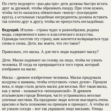
По счету ведущего: «раз-два-три» дети должны быстро встать
друг за дружкой, чтобы образовать пиццу. При этом нужно,
чтобы тесто оказалось обязательно «внизу» (посередине
круга), а остальные съедобные ингредиенты должны вставать
так плотно друг к другу, чтобы не пропустить несъедобные.
Ведущий.
Италия – страна чудес и разнообразия, родина
моды, современного кино и классического искусства.
Однажды посетив эту страну, вам захочется возвращаться туда
снова и снова. Дети, вы знаете, что это такое?
Правильно, это маска. А для чего люди надевают маску?
Дети. Маски надевают на голову, на лицо, чтобы не узнать
человека. И тогда он превращается в того героя, который
изображен на маске.
Маска – древнее изобретение человека. Маски придумали
колдуны и шаманы, чтобы отпугивать «злых духов». Прошли
века, и люди стали делать маски для веселья. Вот такая маска,
как у меня – называется «венецианской». В древнем
итальянском городе Венеция, часто устраивались веселые
уличные шествия. На празднике люди хотели выглядеть очень
красиво и быть похожими на принцев и принцесс. А чтобы их
не узнали соседи – вот так украшали лицо масками. Улицы