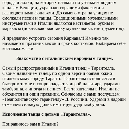
города и лодки, на которых плавали по узеньким водным
каналам Венеции, украшали горящими факелами и
разноцветными фонарями. До самого утра на улицах не
смолкали песни и танцы. Традиционными музыкальными
инструментами в Италии являются кастаньеты, бубны и
маракасы (показываю выставку музыкальных инструментов).
Я предлагаю устроить сегодня Карнавал! Именно так
называется праздник масок и ярких костюмов. Выбираем себе
костюмы-маски.
Знакомство с итальянским народным танцем.
Самый распространенный в Италии танец – Тарантелла.
Своим названием танец, по одной версии обязан южно-
итальянскому городу Таранто. Тарантелла исполняется в
быстром темпе и сопровождается игрой на гитаре, ударами
тамбурина, а иногда и пением. Без тарантеллы в Италии не
обходится ни один праздник. Сейчас мы с вами послушаем
«Неаполитанскую тарантеллу» Д. Россини. Ударами в ладоши
отмечаем сильную долю, имитируя удар тамбурина.
Исполнение танца с детьми «Тарантелла».
Понравилось вам в Италии?