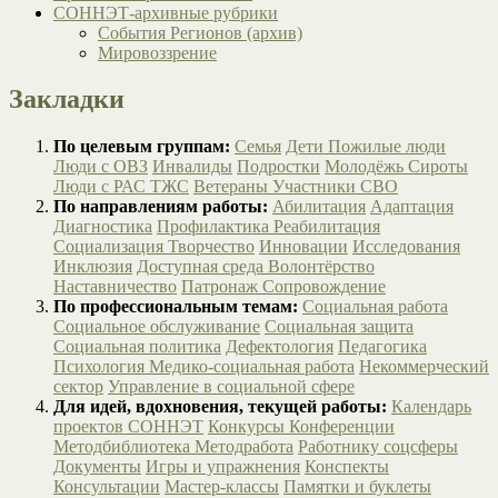
СОННЭТ-архивные рубрики
События Регионов (архив)
Мировоззрение
Закладки
По целевым группам:
Семья
Дети
Пожилые люди
Люди с ОВЗ
Инвалиды
Подростки
Молодёжь
Сироты
Люди с РАС
ТЖС
Ветераны
Участники СВО
По направлениям работы:
Абилитация
Адаптация
Диагностика
Профилактика
Реабилитация
Социализация
Творчество
Инновации
Исследования
Инклюзия
Доступная среда
Волонтёрство
Наставничество
Патронаж
Сопровождение
По профессиональным темам:
Социальная работа
Социальное обслуживание
Социальная защита
Социальная политика
Дефектология
Педагогика
Психология
Медико-социальная работа
Некоммерческий
сектор
Управление в социальной сфере
Для идей, вдохновения, текущей работы:
Календарь
проектов СОННЭТ
Конкурсы
Конференции
Методбиблиотека
Методработа
Работнику соцсферы
Документы
Игры и упражнения
Конспекты
Консультации
Мастер-классы
Памятки и буклеты