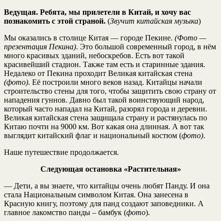
Ведущая.
Ребята, мы прилетели в Китай, и хочу вас
познакомить с этой страной.
(
Звучит
китайская музыка
)
Мы оказались в столице Китая — городе Пекине.
(Фото —
презентация Пекина)
. Это большой современный город, в нём
много красивых зданий, небоскребов. Есть вот такой
красивейший стадион. Также там есть и старинные здания.
Недалеко от Пекина проходит Великая китайская стена
(фото)
. Её построили много веков назад. Китайцы начали
строительство стены для того, чтобы защитить свою страну от
нападения гуннов. Давно был такой воинствующий народ,
который часто нападал на Китай, разорял города и деревни.
Великая китайская стена защищала страну и растянулась по
Китаю почти на 9000 км. Вот какая она длинная. А вот так
выглядит китайский флаг и национальный костюм (
фото)
.
Наше путешествие продолжается.
Следующая остановка «Растительная»
— Дети, а вы знаете, что китайцы очень любят Панду. И она
стала Национальным символом Китая. Она занесена в
Красную книгу, поэтому для панд создают заповедники. А
главное лакомство панды – бамбук (
фото
).