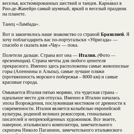
веселья, костюмированных шествий и танцев. Карнавал в
Рио-де-Жанейро самый шумный, яркий и веселый праздник
на планете.
Танец «Ламбада».
Вот и закончилось наше знакомство со страной
Бразилией
. Я
хочу поблагодарить вас по-португальски «Убригада
»
—
спасибо и сказать вам
«
Чау
»
— пока.
Полетели дальше. Страна вот она —
Италия.
(
Фото
—
презентация
).
Страна мечты для любого ценителя
прекрасного. Именно здесь расположены самые живописные
горы (Апеннины и Альпы), самые лучшие пляжи
(протяженность морского побережья – 8000 км) и самые
красивые города.
Омывается Италия пятью морями, эта чудесная страна –
идеальное место для отпуска. Именно в Италии началась
эпоха Возрождения, послужившая мостиком от древности к
современности. Италия является колыбелью европейской
культуры, родиной великих режиссеров, гениальных
писателей и непревзойденных художников. Все знаете,
наверное, итальянского композитора, замечательного
скрипача Николо Паганини, замечательного итальянского