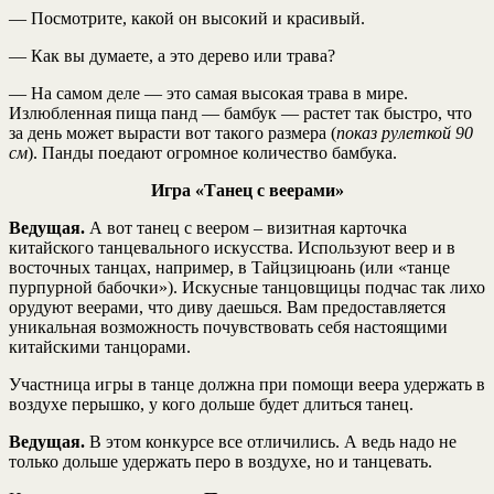
— Посмотрите, какой он высокий и красивый.
— Как вы думаете, а это дерево или трава?
— На самом деле — это самая высокая трава в мире.
Излюбленная пища панд — бамбук — растет так быстро, что
за день может вырасти вот такого размера (
показ рулеткой 90
см
). Панды поедают огромное количество бамбука.
Игра «Танец с веерами»
Ведущая.
А вот танец с веером – визитная карточка
китайского танцевального искусства. Используют веер и в
восточных танцах, например, в Тайцзицюань (или «танце
пурпурной бабочки»). Искусные танцовщицы подчас так лихо
орудуют веерами, что диву даешься. Вам предоставляется
уникальная возможность почувствовать себя настоящими
китайскими танцорами.
Участница игры в танце должна при помощи веера удержать в
воздухе перышко, у кого дольше будет длиться танец.
Ведущая.
В этом конкурсе все отличились. А ведь надо не
только дольше удержать перо в воздухе, но и танцевать.