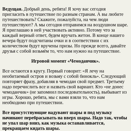
Ведущая.
Добрый день, ребята! Я хочу вас сегодня
пригласить в путешествие по разным странам. А вы любите
путешествовать? Скажите, пожалуйста, на чем люди
путешествуют? А мы сегодня отправимся на воздушном шаре.
Я приглашаю в ней участвовать активно. Потому что за
каждый верный ответ, будем вручать жетон. В конце нашего
вечера будут подсчитаны очки и в соответствии с их
количеством будут вручены призы. Но прежде всего, давайте
друзья с собой возьмём то, что нам нужно на путешествие.
Игровой момент «Чемоданчик».
Все остаются в кругу. Первый говорит: «Я лечу на
необитаемый остров и возьму с собой бинокль». Следующий
повторяет фразу, добавляя в чемодан свой предмет. Третьему
надо перечислить все и назвать свой вариант. Кто «не донес
чемоданчик» (не запомнил последовательность), выбывает из
игры. Хорошо, ребята, мы с вами взяли то, что нам
необходимо при путешествии.
Все присутствующие надувают шары и под музыку
начинают перебрасывать на вверх шары. Надо так, чтобы
не упал шар вниз, как музыка останавливается,
прекращаем кидать шары.