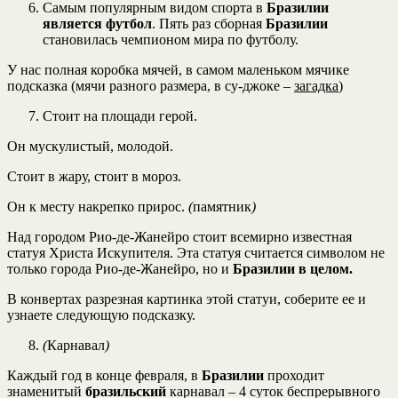
Самым популярным видом спорта в
Бразилии
является футбол
. Пять раз сборная
Бразилии
становилась чемпионом мира по футболу.
У нас полная коробка мячей, в самом маленьком мячике
подсказка (мячи разного размера, в су-джоке –
загадка
)
Стоит на площади герой.
Он мускулистый, молодой.
Стоит в жару, стоит в мороз.
Он к месту накрепко прирос.
(
памятник
)
Над городом Рио-де-Жанейро стоит всемирно известная
статуя Христа Искупителя. Эта статуя считается символом не
только города Рио-де-Жанейро, но и
Бразилии в целом
.
В конвертах разрезная картинка этой статуи, соберите ее и
узнаете следующую подсказку.
(
Карнавал
)
Каждый год в конце февраля, в
Бразилии
проходит
знаменитый
бразильский
карнавал – 4 суток беспрерывного