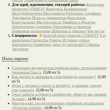
сектор
Управление в социальной сфере
Для идей, вдохновения, текущей работы:
Календарь
проектов СОННЭТ
Конкурсы
Конференции
Методбиблиотека
Методработа
Работнику соцсферы
Документы
Игры и упражнения
Конспекты
Консультации
Мастер-классы
Памятки и буклеты
Презентации
Сценарии
Программы и проекты
Цифровые технологии
Шаблоны и образцы
Чек-листы
Спецпроекты:
Золотой фонд практик СОННЭТ
Год
защитника Отечества
Гранты
Истории успеха
Нацпроекты
Памятные даты
От читателей
Собкоры
Эксперты
Популярное
Социально-медицинская реабилитация с использование
тренажера Гросса
(5,00 из 5)
Как носить и завязывать георгиевскую ленточку?
(5,00
из 5)
Игры с детьми в дороге в автобусе, в машине, поезде
или самолете
(5,00 из 5)
Опыт работы клубного сообщества «Вместе мы сможем
больше»
(4,98 из 5)
Мастер-класс по изготовлению объёмной аппликации
«Букетик сирени»
(4,98 из 5)