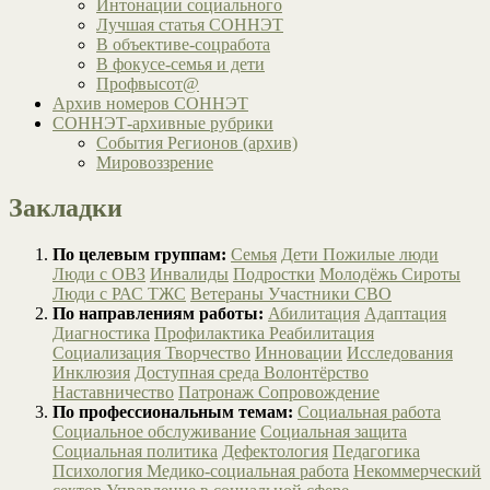
Интонации социального
Лучшая статья СОННЭТ
В объективе-соцработа
В фокусе-семья и дети
Профвысот@
Архив номеров СОННЭТ
СОННЭТ-архивные рубрики
События Регионов (архив)
Мировоззрение
Закладки
По целевым группам:
Семья
Дети
Пожилые люди
Люди с ОВЗ
Инвалиды
Подростки
Молодёжь
Сироты
Люди с РАС
ТЖС
Ветераны
Участники СВО
По направлениям работы:
Абилитация
Адаптация
Диагностика
Профилактика
Реабилитация
Социализация
Творчество
Инновации
Исследования
Инклюзия
Доступная среда
Волонтёрство
Наставничество
Патронаж
Сопровождение
По профессиональным темам:
Социальная работа
Социальное обслуживание
Социальная защита
Социальная политика
Дефектология
Педагогика
Психология
Медико-социальная работа
Некоммерческий