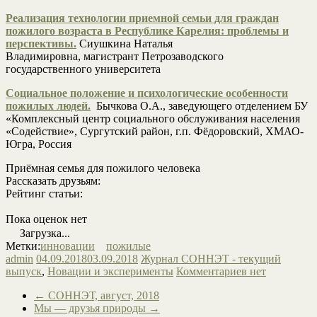
Реализация технологии приемной семьи для граждан
пожилого возраста в Республике Карелия: проблемы и
перспективы.
Сиушкина Наталья
Владимировна, магистрант Петрозаводского
государственного университета
Социальное положение и психологические особенности
пожилых людей.
Бычкова О.А., заведующего отделением БУ
«Комплексный центр социального обслуживания населения
«Содействие», Сургутский район, г.п. Фёдоровский, ХМАО-
Югра, Россия
Приёмная семья для пожилого человека
Рассказать друзьям:
Рейтинг статьи:
Пока оценок нет
Загрузка...
Метки:
инновации
пожилые
admin
04.09.2018
03.09.2018
Журнал СОННЭТ - текущий
выпуск
,
Новации и эксперименты
Комментариев нет
←
СОННЭТ, август, 2018
Мы — друзья природы
→