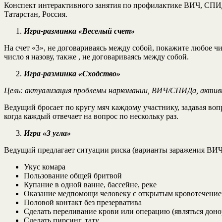
Конспект интерактивного занятия по профилактике ВИЧ, СПИДа
Татарстан, Россия.
Игра-разминка «Веселый счет»
На счет «3», не договариваясь между собой, покажите любое чи
число я назову, также , не договариваясь между собой.
Игра-разминка «Сходство»
Цель: актуализация проблемы наркомании, ВИЧ/СПИДа, активи
Ведущий бросает по кругу мяч каждому участнику, задавая во
когда каждый отвечает на вопрос по нескольку раз.
Игра «3 угла»
Ведущий предлагает ситуации риска (варианты заражения ВИЧ)
Укус комара
Пользование общей бритвой
Купание в одной ванне, бассейне, реке
Оказание медпомощи человеку с открытым кровотечением
Половой контакт без презерватива
Сделать переливание крови или операцию (являться доно
Сделать пирсинг, тату