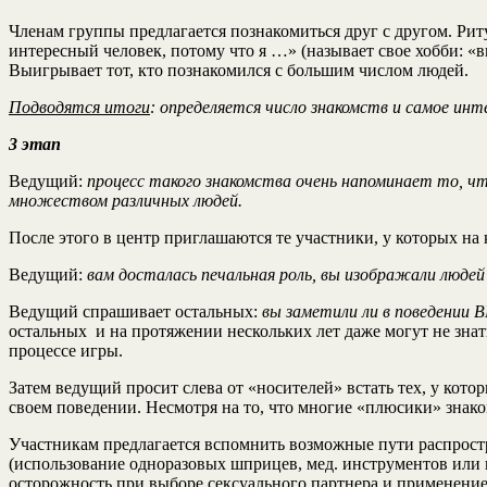
Членам группы предлагается познакомиться друг с другом. Рит
интересный человек, потому что я …» (называет свое хобби: «
Выигрывает тот, кто познакомился с большим числом людей.
Подводятся итоги
: определяется число знакомств и самое инт
3 этап
Ведущий:
процесс такого знакомства очень напоминает то, ч
множеством различных людей.
После этого в центр приглашаются те участники, у которых на 
Ведущий:
вам досталась печальная роль, вы изображали людей
Ведущий спрашивает остальных:
вы заметили ли в поведении 
остальных и на протяжении нескольких лет даже могут не знат
процессе игры.
Затем ведущий просит слева от «носителей» встать тех, у кот
своем поведении. Несмотря на то, что многие «плюсики» знак
Участникам предлагается вспомнить возможные пути распрос
(использование одноразовых шприцев, мед. инструментов или и
осторожность при выборе сексуального партнера и применение