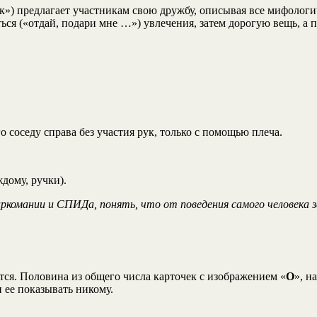
к») предлагает участникам свою дружбу, описывая все мифологи
ься («отдай, подари мне …») увлечения, затем дорогую вещь, а 
го соседу справа без участия рук, только с помощью плеча.
ждому, ручки).
аркомании и СПИДа, понять, что от поведения самого человека з
тся. Половина из общего числа карточек с изображением «
О
», н
 ее показывать никому.