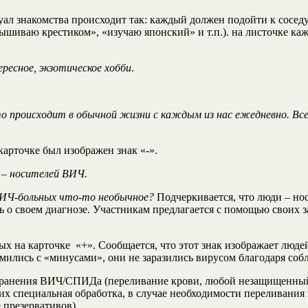
уал знакомства происходит так: каждый должен подойти к соседу
вышиваю крестиком», «изучаю японский» и т.п.). на листочке ка
ересное, экзотическое хобби
.
то происходит в обычной жизни с каждым из нас ежедневно. Все
карточке был изображен знак «-».
 – носителей ВИЧ.
ВИЧ-больных что-то необычное?
Подчеркивается, что люди – но
ь о своем диагнозе. Участникам предлагается с помощью своих 
орых на карточке «+». Сообщается, что этот знак изображает лю
омились с «минусами», они не заразились вирусом благодаря со
транения ВИЧ/СПИДа (переливание крови, любой незащищенный 
х специальная обработка, в случае необходимости переливания 
 презервативов).