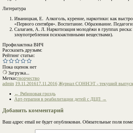
Литература
Иваницкая, Е. Алкоголь, курение, наркотики: как выстрои
«Первого сентября». Воспитание. Образование. Педагогик
Салагаев, А. Л. Наркотизация молодёжи в группах риска:
злоупотребления психоактивными веществами).
Профилактика ВИЧ
Рассказать друзьям:
Рейтинг статьи:
Пока оценок нет
Загрузка...
Метки:
творчество
admin
19.11.2016
17.11.2016
Журнал СОННЭТ - текущий выпус
←
Рябиновая гроздь
Арт-терапия в реабилитации детей с ДЦП
→
Добавить комментарий
Ваш адрес email не будет опубликован.
Обязательные поля пом