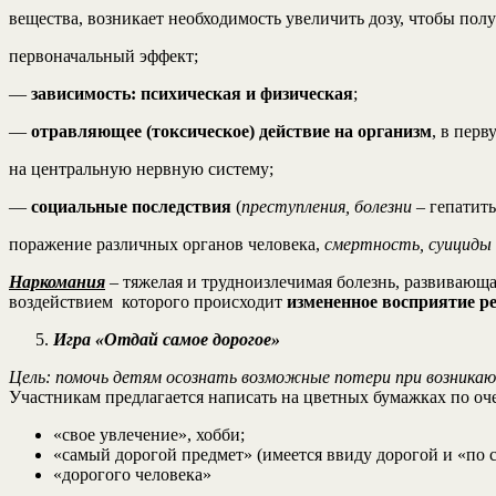
вещества, возникает необходимость увеличить дозу, чтобы пол
первоначальный эффект;
—
зависимость: психическая и физическая
;
—
отравляющее (токсическое) действие на организм
, в перв
на центральную нервную систему;
—
социальные последствия
(
преступления, болезни
– гепатит
поражение различных органов человека,
смертность, суициды
Наркомания
– тяжелая и трудноизлечимая болезнь, развивающа
воздействием которого происходит
измененное восприятие р
Игра «Отдай самое дорогое»
Цель: помочь детям осознать возможные потери при возника
Участникам предлагается написать на цветных бумажках по оч
«свое увлечение», хобби;
«самый дорогой предмет» (имеется ввиду дорогой и «по с
«дорогого человека»