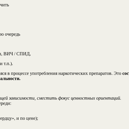
учить
ую очередь
ы, ВИЧ / СПИД,
и т.п.).
яся в процессе употребления наркотических препаратов. Это
со
еальности.
ющей зависимости, сместить фокус ценностных ориентаций.
ереди:
ердцу», и по цене);