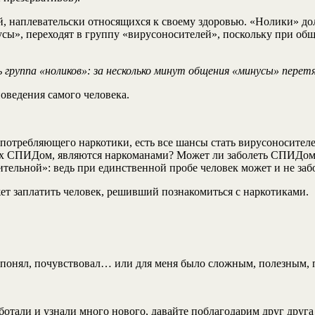
 наплевательски относящихся к своему здоровью. «Нолики» дол
усы», переходят в группу «вирусоносителей», поскольку при об
 группа «ноликов»: за несколько минут общения «минусы» перет
поведения самого человека.
 употребляющего наркотики, есть все шансы стать вирусоносит
ых СПИДом, являются наркоманами? Может ли заболеть СПИДом т
тельной»: ведь при единственной пробе человек может и не заб
ет заплатить человек, решивший познакомиться с наркотиками.
, понял, почувствовал… или для меня было сложным, полезным,
ботали и узнали много нового, давайте поблагодарим друг друга