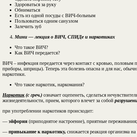
Здороваться за руку
Обниматься
Есть из одной посуды с ВИЧ-больным
Пользоваться одним санузлом
Залечить зуб
Мини — лекция о ВИЧ, СПИДе и наркотиках
Что такое ВИЧ?
Как ВИЧ передается?
ВИЧ – инфекция передается через контакт с кровью, половым пу
приборы, шприцы). Теперь эта болезнь опасна и для нас, обычн
наркотики.
Что такое наркотик, наркомания?
Наркотик
(с греч.)
означает оцепенеть, сделаться нечувствител
жизнедеятельности, прием, которого влечет за собой
разрушени
при употреблении наркотиков происходит:
—
эйфория
(приподнятое настроение), приятные переживания
—
привыкание к наркотику,
снижается реакция организма на