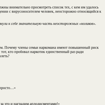
жны внимательно просмотреть список тех, с кем им удалось
щении с вирусоносителем человек, неосторожно относящийся к
янули к себе значительную часть неосторожных «ноликов».
елем. Почему члены семьи наркомана имеют повышенный риск
от, кто пробовал наркотик единственный раз ради
олеть?
 просто…»
 за это и наградим аплодисментами!»