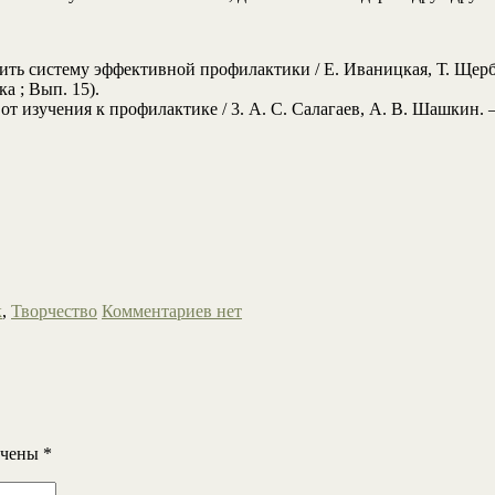
ть систему эффективной профилактики / Е. Иваницкая, Т. Щербак
а ; Вып. 15).
 от изучения к профилактике / 3. А. С. Салагаев, А. В. Шашкин.
к
,
Творчество
Комментариев нет
ечены
*