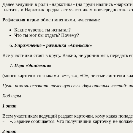
Далее ведущий в роли «наркотика» (на груди надпись «наркоти
платить, и Наркотик предлагает участникам поочередно отказат
Рефлексия игры:
обмен мнениями, чувствами:
Какие чувства ты испытал?
Что ты мог бы отдать? Почему?
Упражнение – разминка «Апельсин»
Все участники стоят в кругу. Важно, не уронив мяч, передать е
Игра «Эпидемия»
(много карточек со знаками «+», «-», «О», чистые листочки ка
Цель: помочь осознать телесную связь двух опасных явлений: н
Ход игры
1 этап
Всем участникам ведущий раздает карточки, кому какая попаде
«
—
». Заранее сообщается. Что получивший карточку, не должен
2 этап