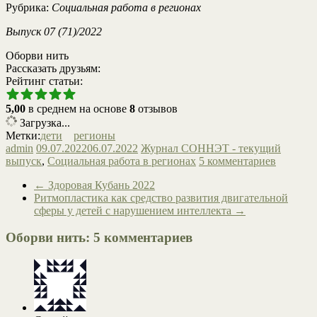
Рубрика:
Социальная работа в регионах
Выпуск 07 (71)/2022
Оборви нить
Рассказать друзьям:
Рейтинг статьи:
5,00
в среднем на основе
8
отзывов
Загрузка...
Метки:
дети
регионы
admin
09.07.2022
06.07.2022
Журнал СОННЭТ - текущий
выпуск
,
Социальная работа в регионах
5 комментариев
←
Здоровая Кубань 2022
Ритмопластика как средство развития двигательной
сферы у детей с нарушением интеллекта
→
Оборви нить
: 5 комментариев