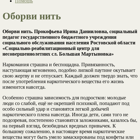
Помощь
Оборви нить
Оборви нить. Прокофьева Ирина Данииловна, социальный
педагог государственного бюджетного учреждения
социального обслуживания населения Ростовской области
«Социально-реабилитационный центр для
несовершеннолетних сл. Большая Мартыновка»
Наркомания страшна и беспощадна. Привязанность,
наступающая мгновенно, подобно липкой паутине окутывает
свою жертву и не отпускает. Каждый должен твердо знать, что
после употребления наркотического вещества его жизнь
изменится навсегда.
Особенно страшна зависимость для подростков: молодые
люди со слабой, ещё не окрепшей психикой, попадают под
особо сильный удар и становятся легкой добычей
наркотического плена навсегда. Иногда дети, сами того не
подозревая, постепенно становятся заложниками, казалось бы,
на первый взгляд, безобидных вредных привычек. К
большому сожалению, в настоящее время наркотические
вещества могут быть умело замаскированы под конфеты или