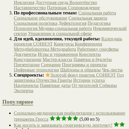
Инклюзия
Доступная среда
Волонтёрство
Наставничество
Патронаж
Сопровождение
По профессиональным темам:
Социальная работа
Социальное обслуживание
Социальная защита
Социальная политика
Дефектология
Педагогика
Психология
Медико-социальная работа
Некоммерческий
сектор
Управление в социальной сфере
Для идей, вдохновения, текущей работы:
Календарь
проектов СОННЭТ
Конкурсы
Конференции
Методбиблиотека
Методработа
Работнику соцсферы
Документы
Игры и упражнения
Конспекты
Консультации
Мастер-классы
Памятки и буклеты
Презентации
Сценарии
Программы и проекты
Цифровые технологии
Шаблоны и образцы
Чек-листы
Спецпроекты:
Золотой фонд практик СОННЭТ
Год
защитника Отечества
Гранты
Истории успеха
Нацпроекты
Памятные даты
От читателей
Собкоры
Эксперты
Популярное
Социально-медицинская реабилитация с использование
тренажера Гросса
(5,00 из 5)
Как носить и завязывать георгиевскую ленточку?