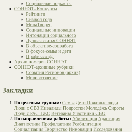
Социальные подкасты
СОННЭТ- Конкурсы
Рейтинги
Символ года
МираТворец
Социальные инновации
Интонации социального
Лучшая статья СОННЭТ
В объективе-соцработа
В фокусе-семья и дети
Профвысот@
Архив номеров СОННЭТ
СОННЭТ-архивные рубрики
События Регионов (архив)
Мировоззрение
Закладки
По целевым группам:
Семья
Дети
Пожилые люди
Люди с ОВЗ
Инвалиды
Подростки
Молодёжь
Сироты
Люди с РАС
ТЖС
Ветераны
Участники СВО
По направлениям работы:
Абилитация
Адаптация
Диагностика
Профилактика
Реабилитация
Социализация
Творчество
Инновации
Исследования