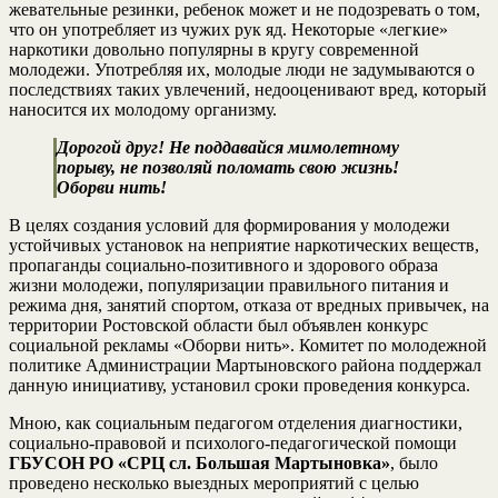
жевательные резинки, ребенок может и не подозревать о том,
что он употребляет из чужих рук яд. Некоторые «легкие»
наркотики довольно популярны в кругу современной
молодежи. Употребляя их, молодые люди не задумываются о
последствиях таких увлечений, недооценивают вред, который
наносится их молодому организму.
Дорогой друг! Не поддавайся мимолетному
порыву, не позволяй поломать свою жизнь!
Оборви нить!
В целях создания условий для формирования у молодежи
устойчивых установок на неприятие наркотических веществ,
пропаганды социально-позитивного и здорового образа
жизни молодежи, популяризации правильного питания и
режима дня, занятий спортом, отказа от вредных привычек, на
территории Ростовской области был объявлен конкурс
социальной рекламы «Оборви нить». Комитет по молодежной
политике Администрации Мартыновского района поддержал
данную инициативу, установил сроки проведения конкурса.
Мною, как социальным педагогом отделения диагностики,
социально-правовой и психолого-педагогической помощи
ГБУСОН РО «СРЦ сл. Большая Мартыновка»
, было
проведено несколько выездных мероприятий с целью