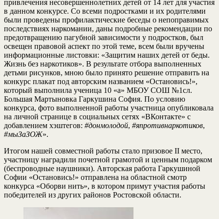
привлечения несовершеннолетних детей от 14 лет для участия
в данном конкурсе. Со всеми подростками и их родителями
были проведены профилактические беседы о непоправимых
последствиях наркомании, даны подробные рекомендации по
предотвращению пагубной зависимости у подростков, был
освещен правовой аспект по этой теме, всем были вручены
информационные листовки: «Защитим наших детей от беды.
Жизнь без наркотиков». В результате отбора выполненных
детьми рисунков, мною было принято решение отправить на
конкурс плакат под авторским названием «Остановись!»,
который выполнила ученица 10 «а» МБОУ СОШ №1сл.
Большая Мартыновка Гаркушина София. По условию
конкурса, фото выполненной работы участница опубликовала
на личной странице в социальных сетях «ВКонтакте» с
добавлением хэштегов:
#донмолодой
,
#япротивнаркотиков
,
#мыЗаЗОЖ
».
Итогом нашей совместной работы стало призовое II место,
участницу наградили почетной грамотой и ценным подарком
(беспроводные наушники). Авторская работа Гаркушиной
Софии «Остановись!» отправлена на областной смотр
конкурса «Оборви нить», в котором примут участия работы
победителей из других районов Ростовской области.