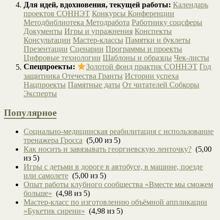
Для идей, вдохновения, текущей работы:
Календарь
проектов СОННЭТ
Конкурсы
Конференции
Методбиблиотека
Методработа
Работнику соцсферы
Документы
Игры и упражнения
Конспекты
Консультации
Мастер-классы
Памятки и буклеты
Презентации
Сценарии
Программы и проекты
Цифровые технологии
Шаблоны и образцы
Чек-листы
Спецпроекты:
Золотой фонд практик СОННЭТ
Год
защитника Отечества
Гранты
Истории успеха
Нацпроекты
Памятные даты
От читателей
Собкоры
Эксперты
Популярное
Социально-медицинская реабилитация с использование
тренажера Гросса
(5,00 из 5)
Как носить и завязывать георгиевскую ленточку?
(5,00
из 5)
Игры с детьми в дороге в автобусе, в машине, поезде
или самолете
(5,00 из 5)
Опыт работы клубного сообщества «Вместе мы сможем
больше»
(4,98 из 5)
Мастер-класс по изготовлению объёмной аппликации
«Букетик сирени»
(4,98 из 5)