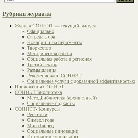
Рубрики журнала
Журнал СОННЭТ — текущий выпуск
Официально
От редактора
Новации и эксперименты
Творчество
Методическая работа
Социальная работа в регионах
Третий сектор
Размышления
Рекомендовано СОННЭТ
Социальные услуги с доказанной эффективностью
Приложения СОННЭТ
СОННЭТ-Библиотека
МетодБиблиотека (архив статей)
Социальные подкасты
СОННЭТ- Конкурсы
Рейтинги
Символ года
МираТворец
Социальные инновации
Интонации социального