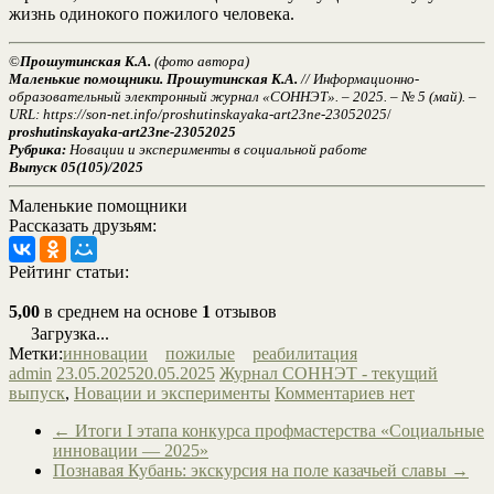
жизнь одинокого пожилого человека.
©
Прошутинская К.А.
(фото автора)
Маленькие помощники. Прошутинская К.А.
// Информационно-
образовательный электронный журнал «СОННЭТ». – 2025. – № 5 (май). –
URL: https://son-net.info/
proshutinskayaka-art23ne-23052025
/
proshutinskayaka-art23ne-23052025
Рубрика:
Новации и эксперименты в социальной работе
Выпуск 05(105)/2025
Маленькие помощники
Рассказать друзьям:
Рейтинг статьи:
5,00
в среднем на основе
1
отзывов
Загрузка...
Метки:
инновации
пожилые
реабилитация
admin
23.05.2025
20.05.2025
Журнал СОННЭТ - текущий
выпуск
,
Новации и эксперименты
Комментариев нет
←
Итоги I этапа конкурса профмастерства «Социальные
инновации — 2025»
Познавая Кубань: экскурсия на поле казачьей славы
→