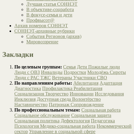
Лучшая статья СОННЭТ
В объективе-соцработа
В фокусе-семья и дети
Профвысот@
Архив номеров СОННЭТ
СОННЭТ-архивные рубрики
События Регионов (архив)
Мировоззрение
Закладки
По целевым группам:
Семья
Дети
Пожилые люди
Люди с ОВЗ
Инвалиды
Подростки
Молодёжь
Сироты
Люди с РАС
ТЖС
Ветераны
Участники СВО
По направлениям работы:
Абилитация
Адаптация
Диагностика
Профилактика
Реабилитация
Социализация
Творчество
Инновации
Исследования
Инклюзия
Доступная среда
Волонтёрство
Наставничество
Патронаж
Сопровождение
По профессиональным темам:
Социальная работа
Социальное обслуживание
Социальная защита
Социальная политика
Дефектология
Педагогика
Психология
Медико-социальная работа
Некоммерческий
сектор
Управление в социальной сфере