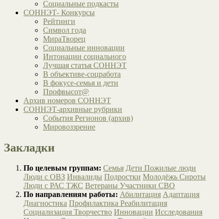
Социальные подкасты
СОННЭТ- Конкурсы
Рейтинги
Символ года
МираТворец
Социальные инновации
Интонации социального
Лучшая статья СОННЭТ
В объективе-соцработа
В фокусе-семья и дети
Профвысот@
Архив номеров СОННЭТ
СОННЭТ-архивные рубрики
События Регионов (архив)
Мировоззрение
Закладки
По целевым группам:
Семья
Дети
Пожилые люди
Люди с ОВЗ
Инвалиды
Подростки
Молодёжь
Сироты
Люди с РАС
ТЖС
Ветераны
Участники СВО
По направлениям работы:
Абилитация
Адаптация
Диагностика
Профилактика
Реабилитация
Социализация
Творчество
Инновации
Исследования