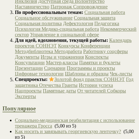
Инклюзия
Доступная среда
Волонтёрство
Наставничество
Патронаж
Сопровождение
По профессиональным темам:
Социальная работа
Социальное обслуживание
Социальная защита
Социальная политика
Дефектология
Педагогика
Психология
Медико-социальная работа
Некоммерческий
сектор
Управление в социальной сфере
Для идей, вдохновения, текущей работы:
Календарь
проектов СОННЭТ
Конкурсы
Конференции
Методбиблиотека
Методработа
Работнику соцсферы
Документы
Игры и упражнения
Конспекты
Консультации
Мастер-классы
Памятки и буклеты
Презентации
Сценарии
Программы и проекты
Цифровые технологии
Шаблоны и образцы
Чек-листы
Спецпроекты:
Золотой фонд практик СОННЭТ
Год
защитника Отечества
Гранты
Истории успеха
Нацпроекты
Памятные даты
От читателей
Собкоры
Эксперты
Популярное
Социально-медицинская реабилитация с использование
тренажера Гросса
(5,00 из 5)
Как носить и завязывать георгиевскую ленточку?
(5,00
из 5)