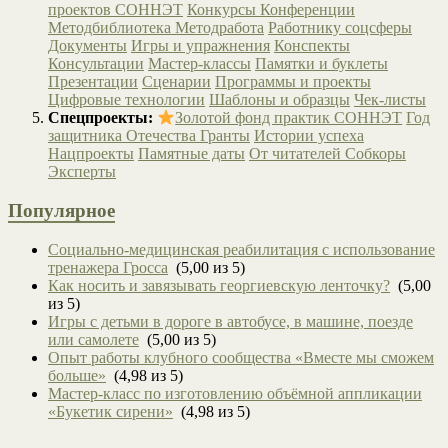
проектов СОННЭТ
Конкурсы
Конференции
Методбиблиотека
Методработа
Работнику соцсферы
Документы
Игры и упражнения
Конспекты
Консультации
Мастер-классы
Памятки и буклеты
Презентации
Сценарии
Программы и проекты
Цифровые технологии
Шаблоны и образцы
Чек-листы
Спецпроекты:
Золотой фонд практик СОННЭТ
Год
защитника Отечества
Гранты
Истории успеха
Нацпроекты
Памятные даты
От читателей
Собкоры
Эксперты
Популярное
Социально-медицинская реабилитация с использование
тренажера Гросса
(5,00 из 5)
Как носить и завязывать георгиевскую ленточку?
(5,00
из 5)
Игры с детьми в дороге в автобусе, в машине, поезде
или самолете
(5,00 из 5)
Опыт работы клубного сообщества «Вместе мы сможем
больше»
(4,98 из 5)
Мастер-класс по изготовлению объёмной аппликации
«Букетик сирени»
(4,98 из 5)