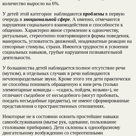
количество выросло на 6%.
У детей этой категории наблюдаются
проблемы
в первую
очередь в
эмоциональной сфере
. А именно, отмечаются
нарушения социального взаимодействия и способности к
общению. Характерно явное стремление к одиночеству,
ритуальные, стереотипно повторяющиеся формы поведения,
манерность, угловатость движений, неадекватные реакции на
сенсорные стимулы, страхи. Имеются трудности в усвоении
социальных навыков, грубые нарушения познавательной
деятельности.
У большинства детей наблюдается полное отсутствие речи
(мутизм), в отдельных случаях в речи наблюдаются
нечленораздельные звуки. Кроме этого эти дети практически
не способны понимать обращенную к ним речь (только
элементарные команды – «садись, пойдем, возьми»), не
отличают съедобное от несъедобного (могут пробовать,
поедать несъедобные предметы), не имеют сформированные
представления о пространственных отношениях.
Некоторые не в состоянии освоить простейшие навыки
самообслуживания (мытье рук, одевание, пользование
столовыми приборами). Дети склонны к однообразному
двигательному возбуждению со стереотипными