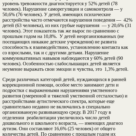
уровень тревожности диагностируется у 52% детей (78
человек). Нарушение саморегуляции и самоконтроля — у
50,6% (76 человек). У детей, имеющих психические
расстройства часто отмечаются нарушения поведения — 42%
детей (63 человека), из них грубые нарушения — у 20,6% (31
человек). Этот показатель так же вырос по сравнению с
прошлым годом на 10,8%. У детей неорганизованных (не
посещающих никакие детские учреждения) не развита
способность к взаимодействию, установлению контакта как
со взрослыми, так и с другими детьми. Нарушение
коммуникативных навыков наблюдаются у 60% детей (90
человек). Особенностью слабослышащих детей является
неумение выражать свои эмоции и чувства, это 1,3% детей.
Среди различных категорий детей, нуждающихся в ранней
коррекционной помощи, особое место занимают дети и
подростки с выраженными нарушениями умственного
развития (умеренной и тяжелой умственной отсталостью) и
расстройствами аутистического спектра, которые еще
сравнительно недавно не включались в специально
организованную развивающую среду. В 2017 году в
отделении реабилитации увеличилось число детей
дошкольного и школьного возраста, — имеющих диагноз
аутизм. Они составляют 16,6% (25 человек) от общего
количества детей. По сравнению с прошлым годом их