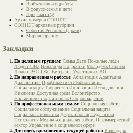
В объективе-соцработа
В фокусе-семья и дети
Профвысот@
Архив номеров СОННЭТ
СОННЭТ-архивные рубрики
События Регионов (архив)
Мировоззрение
Закладки
По целевым группам:
Семья
Дети
Пожилые люди
Люди с ОВЗ
Инвалиды
Подростки
Молодёжь
Сироты
Люди с РАС
ТЖС
Ветераны
Участники СВО
По направлениям работы:
Абилитация
Адаптация
Диагностика
Профилактика
Реабилитация
Социализация
Творчество
Инновации
Исследования
Инклюзия
Доступная среда
Волонтёрство
Наставничество
Патронаж
Сопровождение
По профессиональным темам:
Социальная работа
Социальное обслуживание
Социальная защита
Социальная политика
Дефектология
Педагогика
Психология
Медико-социальная работа
Некоммерческий
сектор
Управление в социальной сфере
Для идей, вдохновения, текущей работы:
Календарь