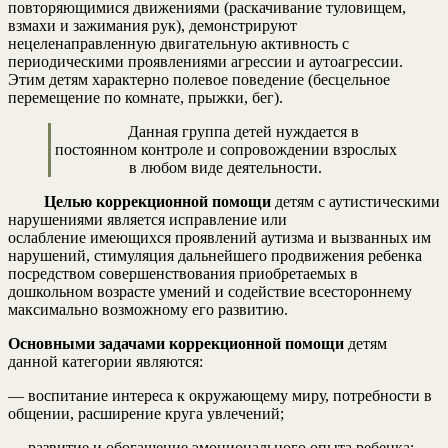
повторяющимися движениями (раскачивание туловищем,
взмахи и зажимания рук), демонстрируют
нецеленаправленную двигательную активность с
периодическими проявлениями агрессии и аутоагрессии.
Этим детям характерно полевое поведение (бесцельное
перемещение по комнате, прыжки, бег).
Данная группа детей нуждается в
постоянном контроле и сопровождении взрослых
в любом виде деятельности.
Целью коррекционной помощи
детям с аутистическими
нарушениями является исправление или
ослабление имеющихся проявлений аутизма и вызванных им
нарушений, стимуляция дальнейшего продвижения ребенка
посредством совершенствования приобретаемых в
дошкольном возрасте умений и содействие всестороннему
максимально возможному его развитию.
Основными задачами коррекционной помощи
детям
данной категории являются:
— воспитание интереса к окружающему миру, потребности в
общении, расширение круга увлечений;
— развитие и обогащение эмоционального опыта ребенка;