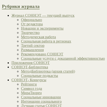
Рубрики журнала
Журнал СОННЭТ — текущий выпуск
Официально
От редактора
Новации и эксперименты
Творчество
Методическая работа
Социальная работа в регионах
Третий сектор
Размышления
Рекомендовано СОННЭТ
Социальные услуги с доказанной эффективностью
Приложения СОННЭТ
СОННЭТ-Библиотека
МетодБиблиотека (архив статей)
Социальные подкасты
СОННЭТ- Конкурсы
Рейтинги
Символ года
МираТворец
Социальные инновации
Интонации социального
Лучшая статья СОННЭТ