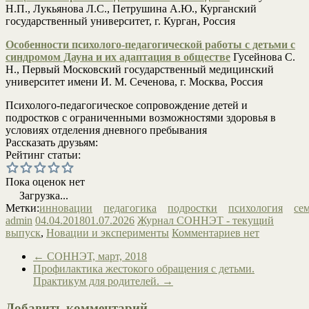
Н.П., Лукьянова Л.С., Петрушина А.Ю., Курганский
государственный университет, г. Курган, Россия
Особенности психолого-педагогической работы с детьми с
синдромом Дауна и их адаптация в обществе
Гусейнова С.
Н., Первый Московский государственный медицинский
университет имени И. М. Сеченова, г. Москва, Россия
Психолого-педагогическое сопровождение детей и
подростков с ограниченными возможностями здоровья в
условиях отделения дневного пребывания
Рассказать друзьям:
Рейтинг статьи:
Пока оценок нет
Загрузка...
Метки:
инновации
педагогика
подростки
психология
се
admin
04.04.2018
01.07.2026
Журнал СОННЭТ - текущий
выпуск
,
Новации и эксперименты
Комментариев нет
←
СОННЭТ, март, 2018
Профилактика жестокого обращения с детьми.
Практикум для родителей.
→
Добавить комментарий