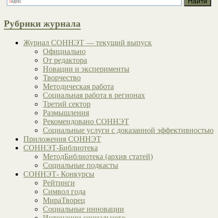
Рубрики журнала
Журнал СОННЭТ — текущий выпуск
Официально
От редактора
Новации и эксперименты
Творчество
Методическая работа
Социальная работа в регионах
Третий сектор
Размышления
Рекомендовано СОННЭТ
Социальные услуги с доказанной эффективностью
Приложения СОННЭТ
СОННЭТ-Библиотека
МетодБиблиотека (архив статей)
Социальные подкасты
СОННЭТ- Конкурсы
Рейтинги
Символ года
МираТворец
Социальные инновации
Интонации социального