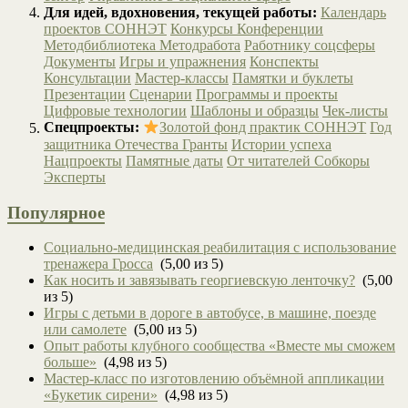
Для идей, вдохновения, текущей работы:
Календарь
проектов СОННЭТ
Конкурсы
Конференции
Методбиблиотека
Методработа
Работнику соцсферы
Документы
Игры и упражнения
Конспекты
Консультации
Мастер-классы
Памятки и буклеты
Презентации
Сценарии
Программы и проекты
Цифровые технологии
Шаблоны и образцы
Чек-листы
Спецпроекты:
Золотой фонд практик СОННЭТ
Год
защитника Отечества
Гранты
Истории успеха
Нацпроекты
Памятные даты
От читателей
Собкоры
Эксперты
Популярное
Социально-медицинская реабилитация с использование
тренажера Гросса
(5,00 из 5)
Как носить и завязывать георгиевскую ленточку?
(5,00
из 5)
Игры с детьми в дороге в автобусе, в машине, поезде
или самолете
(5,00 из 5)
Опыт работы клубного сообщества «Вместе мы сможем
больше»
(4,98 из 5)
Мастер-класс по изготовлению объёмной аппликации
«Букетик сирени»
(4,98 из 5)