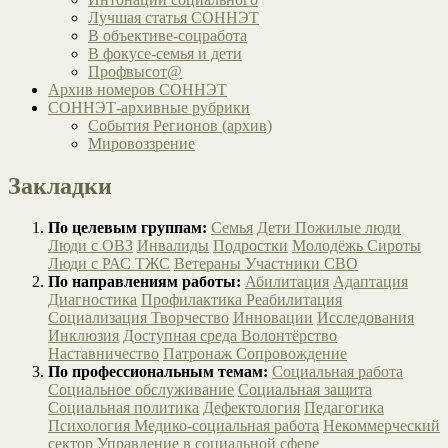
Лучшая статья СОННЭТ
В объективе-соцработа
В фокусе-семья и дети
Профвысот@
Архив номеров СОННЭТ
СОННЭТ-архивные рубрики
События Регионов (архив)
Мировоззрение
Закладки
По целевым группам:
Семья
Дети
Пожилые люди
Люди с ОВЗ
Инвалиды
Подростки
Молодёжь
Сироты
Люди с РАС
ТЖС
Ветераны
Участники СВО
По направлениям работы:
Абилитация
Адаптация
Диагностика
Профилактика
Реабилитация
Социализация
Творчество
Инновации
Исследования
Инклюзия
Доступная среда
Волонтёрство
Наставничество
Патронаж
Сопровождение
По профессиональным темам:
Социальная работа
Социальное обслуживание
Социальная защита
Социальная политика
Дефектология
Педагогика
Психология
Медико-социальная работа
Некоммерческий
сектор
Управление в социальной сфере