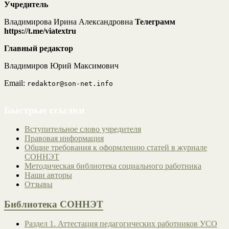
Учредитель
Владимирова Ирина Александровна
Телеграмм
https://t.me/viatextru
Главный редактор
Владимиров Юрий Максимович
Email:
redaktor@son-net.info
Быстрые ссылки
Вступительное слово учредителя
Правовая информация
Общие требования к оформлению статей в журнале
СОННЭТ
Методическая библиотека социального работника
Наши авторы
Отзывы
Библиотека СОННЭТ
Раздел 1. Аттестация педагогических работников УСО