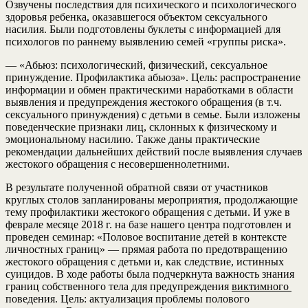
Озвучены последствия для психического и психологического
здоровья ребенка, оказавшегося объектом сексуального
насилия. Были подготовлены буклеты с информацией для
психологов по раннему выявлению семей «группы риска».
— «Абьюз: психологический, физический, сексуальное
принуждение. Профилактика абьюза». Цель: распространение
информации и обмен практическими наработками в области
выявления и предупреждения жестокого обращения (в т.ч.
сексуального принуждения) с детьми в семье. Были изложены
поведенческие признаки лиц, склонных к физическому и
эмоциональному насилию. Также даны практические
рекомендации дальнейших действий после выявления случаев
жестокого обращения с несовершеннолетними.
В результате полученной обратной связи от участников
круглых столов запланированы мероприятия, продолжающие
тему профилактики жестокого обращения с детьми. И уже в
феврале месяце 2018 г. на базе нашего центра подготовлен и
проведен семинар: «Половое воспитание детей в контексте
личностных границ» — прямая работа по предотвращению
жестокого обращения с детьми и, как следствие, истинных
суицидов. В ходе работы была подчеркнута важность знания
границ собственного тела для предупреждения
виктимного
поведения. Цель: актуализация проблемы полового