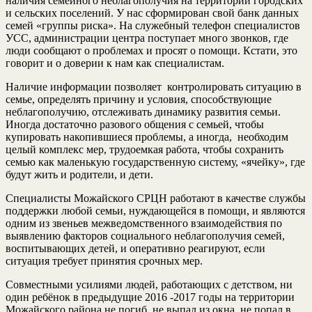
наличия семейного неблагополучия на территории городских
и сельских поселений. У нас сформирован свой банк данных
семей «группы риска». На служебный телефон специалистов
УСС, администрации центра поступает много звонков, где
люди сообщают о проблемах и просят о помощи. Кстати, это
говорит и о доверии к нам как специалистам.
Наличие информации позволяет контролировать ситуацию в
семье, определять причину и условия, способствующие
неблагополучию, отслеживать динамику развития семьи.
Иногда достаточно разового общения с семьей, чтобы
купировать накопившиеся проблемы, а иногда, необходим
целый комплекс мер, трудоемкая работа, чтобы сохранить
семью как маленькую государственную систему, «ячейку», где
будут жить и родители, и дети.
Специалисты Можайского СРЦН работают в качестве службы
поддержки любой семьи, нуждающейся в помощи, и являются
одним из звеньев межведомственного взаимодействия по
выявлению факторов социального неблагополучия семей,
воспитывающих детей, и оперативно реагируют, если
ситуация требует принятия срочных мер.
Совместными усилиями людей, работающих с детством, ни
один ребёнок в предыдущие 2016 -2017 годы на территории
Можайского района не погиб, не выпал из окна, не попал в