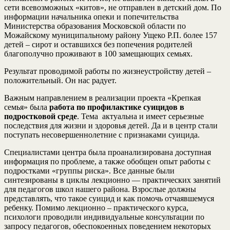
сети всевозможных «китов», не отправлен в детский дом. По
информации начальника опеки и попечительства
Министерства образования Московской области по
Можайскому муниципальному району Ущеко Р.П. более 157
детей – сирот и оставшихся без попечения родителей
благополучно проживают в 100 замещающих семьях.
Результат проводимой работы по жизнеустройству детей –
положительный. Он нас радует.
Важным направлением в реализации проекта «Крепкая
семья» была
работа по профилактике суицидов в
подростковой среде
. Тема актуальна и имеет серьезные
последствия для жизни и здоровья детей. Да и в центр стали
поступать несовершеннолетние с признаками суицида.
Специалистами центра была проанализирована доступная
информация по проблеме, а также обобщен опыт работы с
подростками «группы риска». Все данные были
синтезированы в циклы лекционно — практических занятий
для педагогов школ нашего района. Взрослые должны
представлять, что такое суицид и как помочь отчаявшемуся
ребенку. Помимо лекционно – практического курса,
психологи проводили индивидуальные консультации по
запросу педагогов, обеспокоенных поведением некоторых