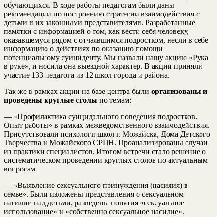
обучающихся. В ходе работы педагогам были даны
рекомендации по построению стратегии взаимодействия с
детьми и их законными представителями. Разработанные
памятки с информацией о том, как вести себя человеку,
оказавшемуся рядом с отчаявшимся подростком, несли в себе
информацию о действиях по оказанию помощи
потенциальному суициденту. Мы назвали нашу акцию «Рука
в руке», и носила она выездной характер. В акции приняли
участие 133 педагога из 12 школ города и района.
Так же в рамках акции на базе центра были
организованы и
проведены круглые столы
по темам:
— «Профилактика суицидального поведения подростков.
Опыт работы» в рамках межведомственного взаимодействия.
Присутствовали психологи школ г. Можайска, Дома Детского
Творчества и Можайского СРЦН. Проанализированы случаи
из практики специалистов. Итогом встречи стало решение о
систематическом проведении круглых столов по актуальным
вопросам.
— «Выявление сексуального принуждения (насилия) в
семье». Были изложены представления о сексуальном
насилии над детьми, разведены понятия «сексуальное
использование» и «собственно сексуальное насилие».