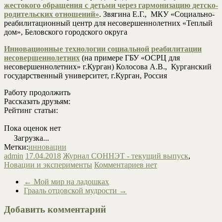
жестокого обращения с детьми через гармонизацию детско-
родительских отношений»
. Звягина Е.Г., МКУ «Социально-
реабилитационный центр для несовершеннолетних «Теплый
дом», Беловского городского округа
Инновационные технологии социальной реабилитации
несовершеннолетних
(на примере ГБУ «ОСРЦ для
несовершеннолетних» г.Курган) Колосова А.В., Курганский
государственный университет, г.Курган, Россия
Работу продолжить
Рассказать друзьям:
Рейтинг статьи:
Пока оценок нет
Загрузка...
Метки:
инновации
admin
17.04.2018
Журнал СОННЭТ - текущий выпуск
,
Новации и эксперименты
Комментариев нет
←
Мой мир на ладошках
Грааль отцовской мудрости
→
Добавить комментарий