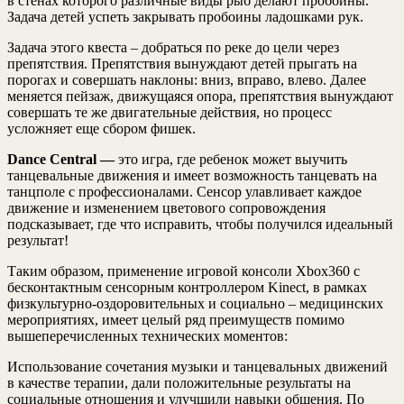
в стенах которого различные виды рыб делают пробоины.
Задача детей успеть закрывать пробоины ладошками рук.
Задача этого квеста – добраться по реке до цели через
препятствия. Препятствия вынуждают детей прыгать на
порогах и совершать наклоны: вниз, вправо, влево. Далее
меняется пейзаж, движущаяся опора, препятствия вынуждают
совершать те же двигательные действия, но процесс
усложняет еще сбором фишек.
Dance Central —
это игра, где ребенок может выучить
танцевальные движения и имеет возможность танцевать на
танцполе с профессионалами. Сенсор улавливает каждое
движение и изменением цветового сопровождения
подсказывает, где что исправить, чтобы получился идеальный
результат!
Таким образом, применение игровой консоли Xbox360 с
бесконтактным сенсорным контроллером Kinect, в рамках
физкультурно-оздоровительных и социально – медицинских
мероприятиях, имеет целый ряд преимуществ помимо
вышеперечисленных технических моментов:
Использование сочетания музыки и танцевальных движений
в качестве терапии, дали положительные результаты на
социальные отношения и улучшили навыки общения. По