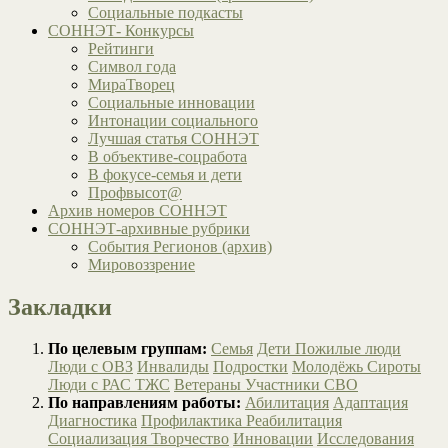
Социальные подкасты
СОННЭТ- Конкурсы
Рейтинги
Символ года
МираТворец
Социальные инновации
Интонации социального
Лучшая статья СОННЭТ
В объективе-соцработа
В фокусе-семья и дети
Профвысот@
Архив номеров СОННЭТ
СОННЭТ-архивные рубрики
События Регионов (архив)
Мировоззрение
Закладки
По целевым группам:
Семья
Дети
Пожилые люди
Люди с ОВЗ
Инвалиды
Подростки
Молодёжь
Сироты
Люди с РАС
ТЖС
Ветераны
Участники СВО
По направлениям работы:
Абилитация
Адаптация
Диагностика
Профилактика
Реабилитация
Социализация
Творчество
Инновации
Исследования