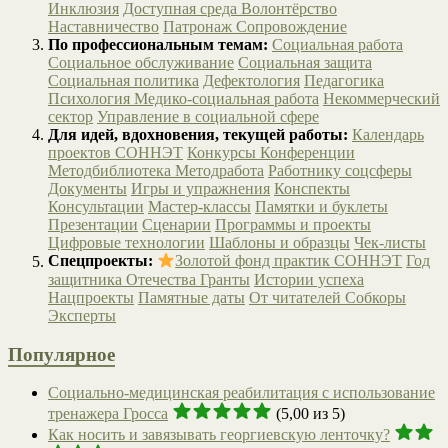
Инклюзия
Доступная среда
Волонтёрство
Наставничество
Патронаж
Сопровождение
По профессиональным темам:
Социальная работа
Социальное обслуживание
Социальная защита
Социальная политика
Дефектология
Педагогика
Психология
Медико-социальная работа
Некоммерческий
сектор
Управление в социальной сфере
Для идей, вдохновения, текущей работы:
Календарь
проектов СОННЭТ
Конкурсы
Конференции
Методбиблиотека
Методработа
Работнику соцсферы
Документы
Игры и упражнения
Конспекты
Консультации
Мастер-классы
Памятки и буклеты
Презентации
Сценарии
Программы и проекты
Цифровые технологии
Шаблоны и образцы
Чек-листы
Спецпроекты:
Золотой фонд практик СОННЭТ
Год
защитника Отечества
Гранты
Истории успеха
Нацпроекты
Памятные даты
От читателей
Собкоры
Эксперты
Популярное
Социально-медицинская реабилитация с использование
тренажера Гросса
(5,00 из 5)
Как носить и завязывать георгиевскую ленточку?