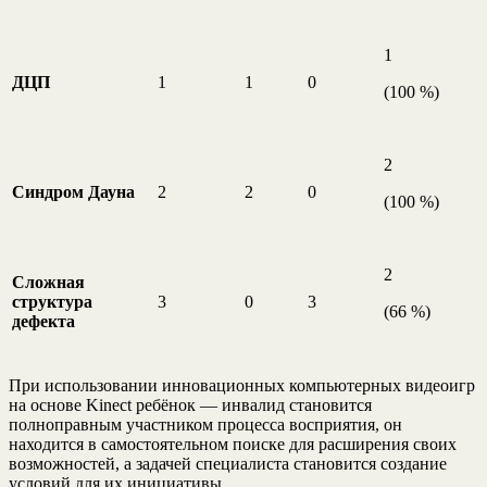
1
ДЦП
1
1
0
(100 %)
2
Синдром Дауна
2
2
0
(100 %)
2
Сложная
структура
3
0
3
(66 %)
дефекта
При использовании инновационных компьютерных видеоигр
на основе Kinect ребёнок — инвалид становится
полноправным участником процесса восприятия, он
находится в самостоятельном поиске для расширения своих
возможностей, а задачей специалиста становится создание
условий для их инициативы.