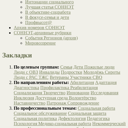
Интонации социального
Лучшая статья СОННЭТ
В объективе-соцработа
В фокусе-семья и дети
Профвысот@
Архив номеров СОННЭТ
СОННЭТ-архивные рубрики
События Регионов (архив)
Мировоззрение
Закладки
По целевым группам:
Семья
Дети
Пожилые люди
Люди с ОВЗ
Инвалиды
Подростки
Молодёжь
Сироты
Люди с РАС
ТЖС
Ветераны
Участники СВО
По направлениям работы:
Абилитация
Адаптация
Диагностика
Профилактика
Реабилитация
Социализация
Творчество
Инновации
Исследования
Инклюзия
Доступная среда
Волонтёрство
Наставничество
Патронаж
Сопровождение
По профессиональным темам:
Социальная работа
Социальное обслуживание
Социальная защита
Социальная политика
Дефектология
Педагогика
Психология
Медико-социальная работа
Некоммерческий