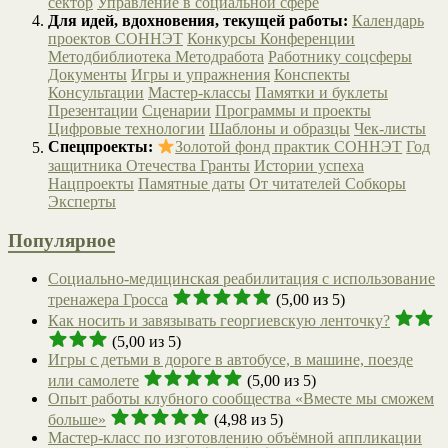
сектор
Управление в социальной сфере
Для идей, вдохновения, текущей работы:
Календарь
проектов СОННЭТ
Конкурсы
Конференции
Методбиблиотека
Методработа
Работнику соцсферы
Документы
Игры и упражнения
Конспекты
Консультации
Мастер-классы
Памятки и буклеты
Презентации
Сценарии
Программы и проекты
Цифровые технологии
Шаблоны и образцы
Чек-листы
Спецпроекты:
Золотой фонд практик СОННЭТ
Год
защитника Отечества
Гранты
Истории успеха
Нацпроекты
Памятные даты
От читателей
Собкоры
Эксперты
Популярное
Социально-медицинская реабилитация с использование
тренажера Гросса
(5,00 из 5)
Как носить и завязывать георгиевскую ленточку?
(5,00 из 5)
Игры с детьми в дороге в автобусе, в машине, поезде
или самолете
(5,00 из 5)
Опыт работы клубного сообщества «Вместе мы сможем
больше»
(4,98 из 5)
Мастер-класс по изготовлению объёмной аппликации