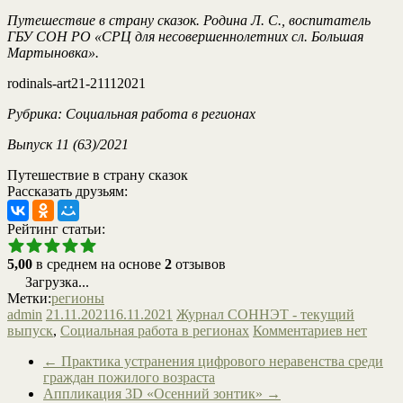
Путешествие в страну сказок. Родина Л. С., воспитатель
ГБУ СОН РО «СРЦ для несовершеннолетних сл. Большая
Мартыновка».
rodinals-art21-21112021
Рубрика: Социальная работа в регионах
Выпуск 11 (63)/2021
Путешествие в страну сказок
Рассказать друзьям:
Рейтинг статьи:
5,00
в среднем на основе
2
отзывов
Загрузка...
Метки:
регионы
admin
21.11.2021
16.11.2021
Журнал СОННЭТ - текущий
выпуск
,
Социальная работа в регионах
Комментариев нет
←
Практика устранения цифрового неравенства среди
граждан пожилого возраста
Аппликация 3D «Осенний зонтик»
→