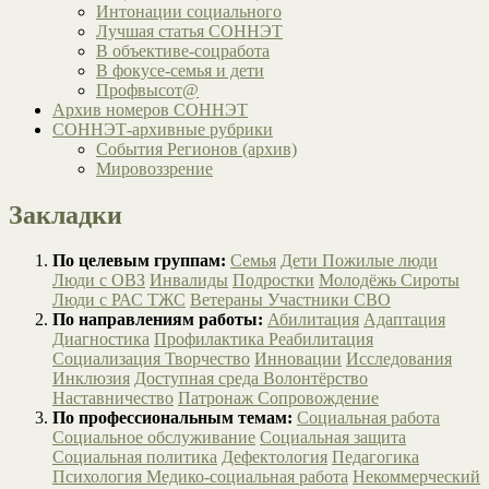
Интонации социального
Лучшая статья СОННЭТ
В объективе-соцработа
В фокусе-семья и дети
Профвысот@
Архив номеров СОННЭТ
СОННЭТ-архивные рубрики
События Регионов (архив)
Мировоззрение
Закладки
По целевым группам:
Семья
Дети
Пожилые люди
Люди с ОВЗ
Инвалиды
Подростки
Молодёжь
Сироты
Люди с РАС
ТЖС
Ветераны
Участники СВО
По направлениям работы:
Абилитация
Адаптация
Диагностика
Профилактика
Реабилитация
Социализация
Творчество
Инновации
Исследования
Инклюзия
Доступная среда
Волонтёрство
Наставничество
Патронаж
Сопровождение
По профессиональным темам:
Социальная работа
Социальное обслуживание
Социальная защита
Социальная политика
Дефектология
Педагогика
Психология
Медико-социальная работа
Некоммерческий