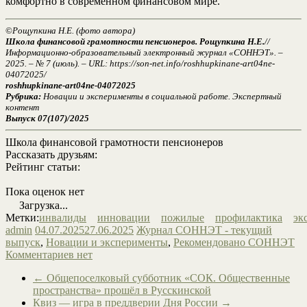
комфортно в современном финансовом мире.
©
Рощупкина Н.Е. (фото автора)
Школа финансовой грамотности пенсионеров. Рощупкина Н.Е.
//
Информационно-образовательный электронный журнал «СОННЭТ». –
2025. – № 7 (июль). – URL: https://son-net.info/roshhupkinane-art04ne-
04072025/
roshhupkinane-art04ne-04072025
Рубрика:
Новации и эксперименты в социальной работе. Экспертный
контент
Выпуск 07(107)/2025
Школа финансовой грамотности пенсионеров
Рассказать друзьям:
Рейтинг статьи:
Пока оценок нет
Загрузка...
Метки:
инвалиды
инновации
пожилые
профилактика
эк
admin
04.07.2025
27.06.2025
Журнал СОННЭТ - текущий
выпуск
,
Новации и эксперименты
,
Рекомендовано СОННЭТ
Комментариев нет
←
Общепоселковый субботник «СОК. Общественные
пространства» прошёл в Русскинской
Квиз — игра в преддверии Дня России
→