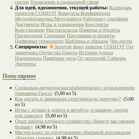
сектор
Управление в социальной сфере
Для идей, вдохновения, текущей работы:
Календарь
проектов СОННЭТ
Конкурсы
Конференции
Методбиблиотека
Методработа
Работнику соцсферы
Документы
Игры и упражнения
Конспекты
Консультации
Мастер-классы
Памятки и буклеты
Презентации
Сценарии
Программы и проекты
Цифровые технологии
Шаблоны и образцы
Чек-листы
Спецпроекты:
Золотой фонд практик СОННЭТ
Год
защитника Отечества
Гранты
Истории успеха
Нацпроекты
Памятные даты
От читателей
Собкоры
Эксперты
Популярное
Социально-медицинская реабилитация с использование
тренажера Гросса
(5,00 из 5)
Как носить и завязывать георгиевскую ленточку?
(5,00
из 5)
Игры с детьми в дороге в автобусе, в машине, поезде
или самолете
(5,00 из 5)
Опыт работы клубного сообщества «Вместе мы сможем
больше»
(4,98 из 5)
Мастер-класс по изготовлению объёмной аппликации
«Букетик сирени»
(4,98 из 5)