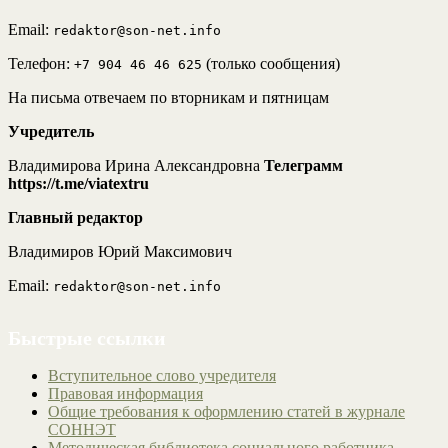
Email:
redaktor@son-net.info
Телефон:
(только сообщения)
+7 904 46 46 625
На письма отвечаем по вторникам и пятницам
Учредитель
Владимирова Ирина Александровна
Телеграмм
https://t.me/viatextru
Главный редактор
Владимиров Юрий Максимович
Email:
redaktor@son-net.info
Быстрые ссылки
Вступительное слово учредителя
Правовая информация
Общие требования к оформлению статей в журнале
СОННЭТ
Методическая библиотека социального работника