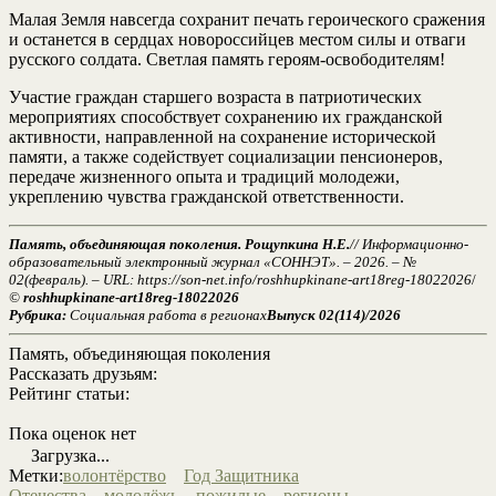
Малая Земля навсегда сохранит печать героического сражения
и останется в сердцах новороссийцев местом силы и отваги
русского солдата. Светлая память героям-освободителям!
Участие граждан старшего возраста в патриотических
мероприятиях способствует сохранению их гражданской
активности, направленной на сохранение исторической
памяти, а также содействует социализации пенсионеров,
передаче жизненного опыта и традиций молодежи,
укреплению чувства гражданской ответственности.
Память, объединяющая поколения. Рощупкина Н.Е.
// Информационно-
образовательный электронный журнал «СОННЭТ». – 2026. – №
02(февраль). – URL: https://son-net.info/roshhupkinane-art18reg-18022026
/
©
roshhupkinane-art18reg-18022026
Рубрика:
Социальная работа в регионах
Выпуск 02(114)/2026
Память, объединяющая поколения
Рассказать друзьям:
Рейтинг статьи:
Пока оценок нет
Загрузка...
Метки:
волонтёрство
Год Защитника
Отечества
молодёжь
пожилые
регионы