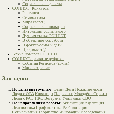
Социальные подкасты
СОННЭТ- Конкурсы
Рейтинги
Символ года
МираТворец
Социальные инновации
Интонации социального
Лучшая статья СОННЭТ
В объективе-соцработа
В фокусе-семья и дети
Профвысот@
Архив номеров СОННЭТ
СОННЭТ-архивные рубрики
События Регионов (архив)
Мировоззрение
Закладки
По целевым группам:
Семья
Дети
Пожилые люди
Люди с ОВЗ
Инвалиды
Подростки
Молодёжь
Сироты
Люди с РАС
ТЖС
Ветераны
Участники СВО
По направлениям работы:
Абилитация
Адаптация
Диагностика
Профилактика
Реабилитация
Социализация
Творчество
Инновации
Исследования