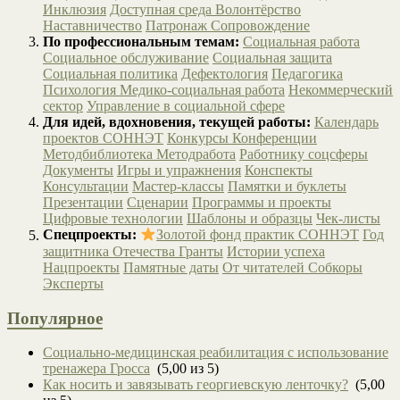
Инклюзия
Доступная среда
Волонтёрство
Наставничество
Патронаж
Сопровождение
По профессиональным темам:
Социальная работа
Социальное обслуживание
Социальная защита
Социальная политика
Дефектология
Педагогика
Психология
Медико-социальная работа
Некоммерческий
сектор
Управление в социальной сфере
Для идей, вдохновения, текущей работы:
Календарь
проектов СОННЭТ
Конкурсы
Конференции
Методбиблиотека
Методработа
Работнику соцсферы
Документы
Игры и упражнения
Конспекты
Консультации
Мастер-классы
Памятки и буклеты
Презентации
Сценарии
Программы и проекты
Цифровые технологии
Шаблоны и образцы
Чек-листы
Спецпроекты:
Золотой фонд практик СОННЭТ
Год
защитника Отечества
Гранты
Истории успеха
Нацпроекты
Памятные даты
От читателей
Собкоры
Эксперты
Популярное
Социально-медицинская реабилитация с использование
тренажера Гросса
(5,00 из 5)
Как носить и завязывать георгиевскую ленточку?
(5,00