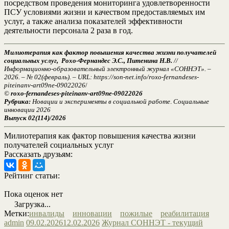
посредством проведения мониторинга удовлетворенности
ПСУ условиями жизни и качеством предоставляемых им
услуг, а также анализа показателей эффективности
деятельности персонала 2 раза в год.
Милиотерапия как фактор повышения качества жизни получателей
социальных услуг, Рохо-Фернандес Э.С., Питенина Н.В.
//
Информационно-образовательный электронный журнал «СОННЭТ». –
2026. – № 02(февраль). – URL: https://son-net.info/roxo-fernandeses-
piteinanv-art09ne-09022026
/
©
roxo-fernandeses-piteinanv-art09ne-09022026
Рубрика:
Новации и эксперименты в социальной работе
.
Социальные
инновации 2026
Выпуск 02(114)/2026
Милиотерапия как фактор повышения качества жизни
получателей социальных услуг
Рассказать друзьям:
Рейтинг статьи:
Пока оценок нет
Загрузка...
Метки:
инвалиды
инновации
пожилые
реабилитация
admin
09.02.2026
12.02.2026
Журнал СОННЭТ - текущий