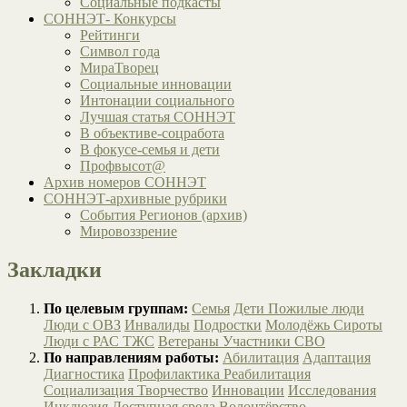
Социальные подкасты
СОННЭТ- Конкурсы
Рейтинги
Символ года
МираТворец
Социальные инновации
Интонации социального
Лучшая статья СОННЭТ
В объективе-соцработа
В фокусе-семья и дети
Профвысот@
Архив номеров СОННЭТ
СОННЭТ-архивные рубрики
События Регионов (архив)
Мировоззрение
Закладки
По целевым группам:
Семья
Дети
Пожилые люди
Люди с ОВЗ
Инвалиды
Подростки
Молодёжь
Сироты
Люди с РАС
ТЖС
Ветераны
Участники СВО
По направлениям работы:
Абилитация
Адаптация
Диагностика
Профилактика
Реабилитация
Социализация
Творчество
Инновации
Исследования
Инклюзия
Доступная среда
Волонтёрство