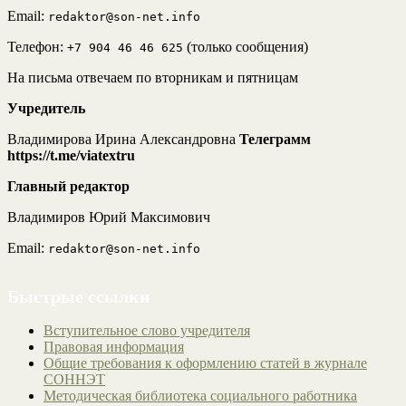
Email:
redaktor@son-net.info
Телефон:
(только сообщения)
+7 904 46 46 625
На письма отвечаем по вторникам и пятницам
Учредитель
Владимирова Ирина Александровна
Телеграмм
https://t.me/viatextru
Главный редактор
Владимиров Юрий Максимович
Email:
redaktor@son-net.info
Быстрые ссылки
Вступительное слово учредителя
Правовая информация
Общие требования к оформлению статей в журнале
СОННЭТ
Методическая библиотека социального работника