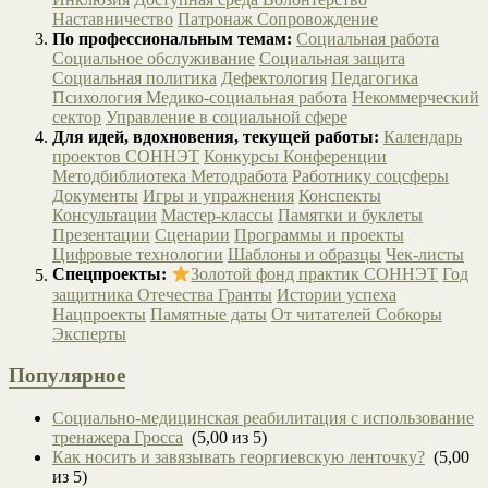
Наставничество
Патронаж
Сопровождение
По профессиональным темам:
Социальная работа
Социальное обслуживание
Социальная защита
Социальная политика
Дефектология
Педагогика
Психология
Медико-социальная работа
Некоммерческий
сектор
Управление в социальной сфере
Для идей, вдохновения, текущей работы:
Календарь
проектов СОННЭТ
Конкурсы
Конференции
Методбиблиотека
Методработа
Работнику соцсферы
Документы
Игры и упражнения
Конспекты
Консультации
Мастер-классы
Памятки и буклеты
Презентации
Сценарии
Программы и проекты
Цифровые технологии
Шаблоны и образцы
Чек-листы
Спецпроекты:
Золотой фонд практик СОННЭТ
Год
защитника Отечества
Гранты
Истории успеха
Нацпроекты
Памятные даты
От читателей
Собкоры
Эксперты
Популярное
Социально-медицинская реабилитация с использование
тренажера Гросса
(5,00 из 5)
Как носить и завязывать георгиевскую ленточку?
(5,00
из 5)