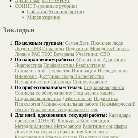
Архив номеров СОННЭТ
СОННЭТ-архивные рубрики
События Регионов (архив)
Мировоззрение
Закладки
По целевым группам:
Семья
Дети
Пожилые люди
Люди с ОВЗ
Инвалиды
Подростки
Молодёжь
Сироты
Люди с РАС
ТЖС
Ветераны
Участники СВО
По направлениям работы:
Абилитация
Адаптация
Диагностика
Профилактика
Реабилитация
Социализация
Творчество
Инновации
Исследования
Инклюзия
Доступная среда
Волонтёрство
Наставничество
Патронаж
Сопровождение
По профессиональным темам:
Социальная работа
Социальное обслуживание
Социальная защита
Социальная политика
Дефектология
Педагогика
Психология
Медико-социальная работа
Некоммерческий
сектор
Управление в социальной сфере
Для идей, вдохновения, текущей работы:
Календарь
проектов СОННЭТ
Конкурсы
Конференции
Методбиблиотека
Методработа
Работнику соцсферы
Документы
Игры и упражнения
Конспекты
Консультации
Мастер-классы
Памятки и буклеты