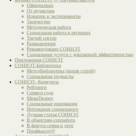
Официально
От редактора
Новации и эксперименты
Творчество
Методическая работа
Социальная работа в регионах
Третий сектор
Размышления
Рекомендовано СОННЭТ
Социальные услуги с доказанной эффективностью
Приложения СОННЭТ
СОННЭТ-Библиотека
МетодБиблиотека (архив статей)
Социальные подкасты
СОННЭТ- Конкурсы
Рейтинги
Символ года
МираТворец
Социальные инновации
Интонации социального
Лучшая статья СОННЭТ
В объективе-соцработа
В фокусе-семья и дети
Профвысот@