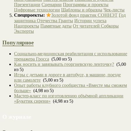
Презентации
Сценарии
Программы и проекты
Цифровые технологии
Шаблоны и образцы
Чек-листы
Спецпроекты:
Золотой фонд практик СОННЭТ
Год
защитника Отечества
Гранты
Истории успеха
Нацпроекты
Памятные даты
От читателей
Собкоры
Эксперты
Популярное
Социально-медицинская реабилитация с использование
тренажера Гросса
(5,00 из 5)
Как носить и завязывать георгиевскую ленточку?
(5,00
из 5)
Игры с детьми в дороге в автобусе, в машине, поезде
или самолете
(5,00 из 5)
Опыт работы клубного сообщества «Вместе мы сможем
больше»
(4,98 из 5)
Мастер-класс по изготовлению объёмной аппликации
«Букетик сирени»
(4,98 из 5)
О журнале