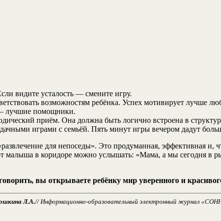
Если видите усталость — смените игру.
ветствовать возможностям ребёнка. Успех мотивирует лучше люб
 — лучшие помощники.
тодический приём. Она должна быть логично встроена в структур
удачными играми с семьёй. Пять минут игры вечером дадут боль
развлечение для непоседы». Это продуманная, эффективная и, чт
а от малыша в коридоре можно услышать: «Мама, а мы сегодня в 
 говорить, вы открываете ребёнку мир уверенного и красиво
ошкина Л.А.
// Информационно-образовательный электронный журнал «СОННЭТ». 