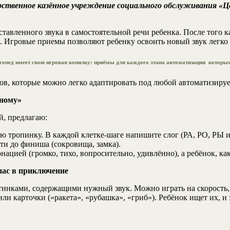
рственное казённое учреждение социального обслуживания «Ц
тавленного звука в самостоятельной речи ребенка. После того к
ь. Игровые приемы позволяют ребенку освоить новый звук легко 
опед имеет свою игровая копилку: приёмы для каждого этапа автоматизации которыми
в, которые можно легко адаптировать под любой автоматизируе
ьному»
й, предлагаю:
ю тропинку. В каждой клетке-шаге напишите слог (РА, РО, РЫ и 
ти до финиша (сокровища, замка).
ацией (громко, тихо, вопросительно, удивлённо), а ребёнок, как
пас в приключение
ртинками, содержащими нужный звук. Можно играть на скорость,
ли карточки («ракета», «рубашка», «гриб»). Ребёнок ищет их, 