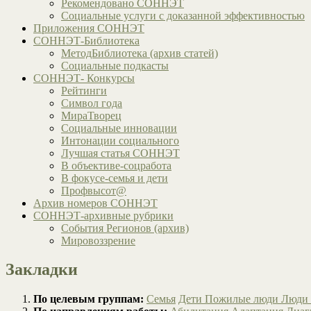
Рекомендовано СОННЭТ
Социальные услуги с доказанной эффективностью
Приложения СОННЭТ
СОННЭТ-Библиотека
МетодБиблиотека (архив статей)
Социальные подкасты
СОННЭТ- Конкурсы
Рейтинги
Символ года
МираТворец
Социальные инновации
Интонации социального
Лучшая статья СОННЭТ
В объективе-соцработа
В фокусе-семья и дети
Профвысот@
Архив номеров СОННЭТ
СОННЭТ-архивные рубрики
События Регионов (архив)
Мировоззрение
Закладки
По целевым группам:
Семья
Дети
Пожилые люди
Люди 