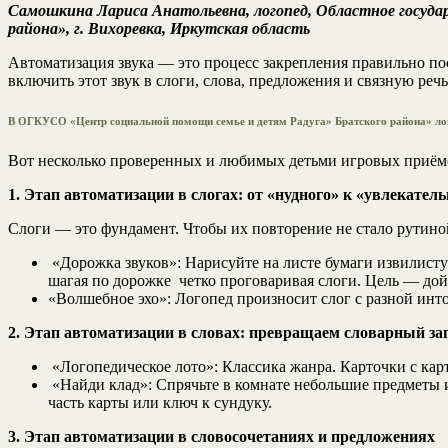
Самошкина Лариса Анатольевна, логопед, Областное госуда
района», г. Вихоревка, Иркутская область
Автоматизация звука — это процесс закрепления правильно пос
включить этот звук в слоги, слова, предложения и связную реч
В ОГКУСО «Центр социальной помощи семье и детям Радуга» Братского района» лог
Вот несколько проверенных и любимых детьми игровых приёмо
1. Этап автоматизации в слогах: от «нудного» к «увлекател
Слоги — это фундамент. Чтобы их повторение не стало рутино
«Дорожка звуков»: Нарисуйте на листе бумаги извилисту
шагая по дорожке четко проговаривая слоги. Цель — дой
«Волшебное эхо»: Логопед произносит слог с разной интон
2. Этап автоматизации в словах: превращаем словарный за
«Логопедическое лото»: Классика жанра. Карточки с ка
«Найди клад»: Спрячьте в комнате небольшие предметы и
часть карты или ключ к сундуку.
3. Этап автоматизации в словосочетаниях и предложениях