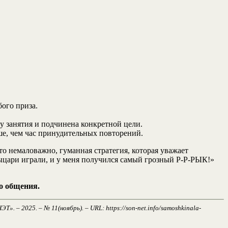
ого приза.
у занятия и подчинена конкретной цели.
ше, чем час принудительных повторений.
о немаловажно, гуманная стратегия, которая уважает
рыцари играли, и у меня получился самый грозный Р-Р-РЫК!»
го общения.
– 2025. – № 11(ноябрь). – URL: https://son-net.info/samoshkinala-