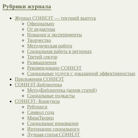
Рубрики журнала
Журнал СОННЭТ — текущий выпуск
Официально
От редактора
Новации и эксперименты
Творчество
Методическая работа
Социальная работа в регионах
Третий сектор
Размышления
Рекомендовано СОННЭТ
Социальные услуги с доказанной эффективностью
Приложения СОННЭТ
СОННЭТ-Библиотека
МетодБиблиотека (архив статей)
Социальные подкасты
СОННЭТ- Конкурсы
Рейтинги
Символ года
МираТворец
Социальные инновации
Интонации социального
Лучшая статья СОННЭТ