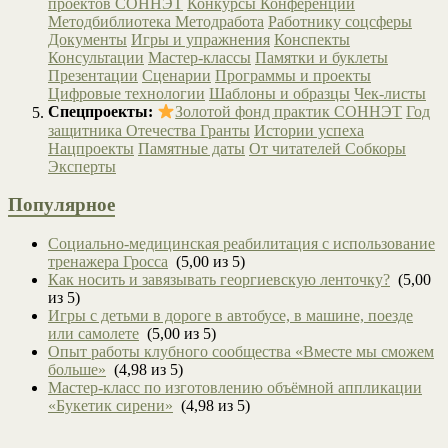
проектов СОННЭТ
Конкурсы
Конференции
Методбиблиотека
Методработа
Работнику соцсферы
Документы
Игры и упражнения
Конспекты
Консультации
Мастер-классы
Памятки и буклеты
Презентации
Сценарии
Программы и проекты
Цифровые технологии
Шаблоны и образцы
Чек-листы
Спецпроекты:
Золотой фонд практик СОННЭТ
Год
защитника Отечества
Гранты
Истории успеха
Нацпроекты
Памятные даты
От читателей
Собкоры
Эксперты
Популярное
Социально-медицинская реабилитация с использование
тренажера Гросса
(5,00 из 5)
Как носить и завязывать георгиевскую ленточку?
(5,00
из 5)
Игры с детьми в дороге в автобусе, в машине, поезде
или самолете
(5,00 из 5)
Опыт работы клубного сообщества «Вместе мы сможем
больше»
(4,98 из 5)
Мастер-класс по изготовлению объёмной аппликации
«Букетик сирени»
(4,98 из 5)