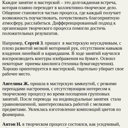
Каждое занятие в мастерской – это долгожданная встреча,
которая плавно переходит в коллективно-творческое дело.
Общение становится частью процесса, где каждый получает
возможность поучаствовать, почувствовать благоприятную
атмосферу, расслабиться. Дифференцированный подход к
организации творческого процесса помогли достичь
положительных результатов.
Например,
Сергей З
. пришел в мастерскую неусидчивым, с
плохо развитой мелкой моторикой рук, отсутствием навыков
владения линейкой и карандашом. В ходе занятий научился
воспроизводить контуры изображения на бумаге. Освоил
некоторые приемы квилинга (техника бумагокручения).
Хорошо ориентируется в мастерской, тщательно убирает свое
рабочее место.
Ангелина Ж.
пришла в мастерскую замкнутой, с резкими
перепадами настроения, с отсутствующим интересом к
творческому процессу во время посещения групповых
занятий. После перевода на индивидуальные занятия стала
уравновешенной, заинтересовалась работой с мелкими
предметами. Увлеклась изготовление композиций цветов из
фоамирана.
Антон Н.
в творческом процессе состоялся, как усидчивый,