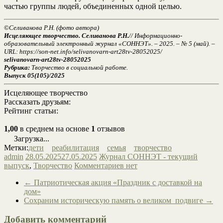
частью группы людей, объединенных одной целью.
©
Селиванова Р.Н. (фото автора)
Исцеляющее творчество. Селиванова Р.Н.
// Информационно-
образовательный электронный журнал «СОННЭТ». – 2025. – № 5 (май). –
URL: https://son-net.info/selivanovarn-art28tv-28052025/
selivanovarn-art28tv-28052025
Рубрика:
Творчество в социальной работе.
Выпуск 05(105)/2025
Исцеляющее творчество
Рассказать друзьям:
Рейтинг статьи:
1,00
в среднем на основе
1
отзывов
Загрузка...
Метки:
дети
реабилитация
семья
творчество
admin
28.05.2025
27.05.2025
Журнал СОННЭТ - текущий
выпуск
,
Творчество
Комментариев нет
←
Патриотическая акция «Праздник с доставкой на
дом»
Сохраним историческую память о великом подвиге
→
Добавить комментарий