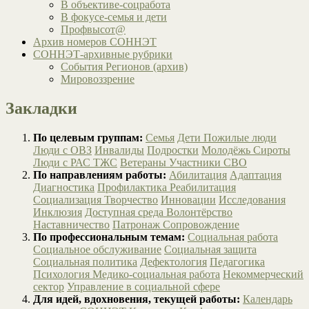
В объективе-соцработа
В фокусе-семья и дети
Профвысот@
Архив номеров СОННЭТ
СОННЭТ-архивные рубрики
События Регионов (архив)
Мировоззрение
Закладки
По целевым группам:
Семья
Дети
Пожилые люди
Люди с ОВЗ
Инвалиды
Подростки
Молодёжь
Сироты
Люди с РАС
ТЖС
Ветераны
Участники СВО
По направлениям работы:
Абилитация
Адаптация
Диагностика
Профилактика
Реабилитация
Социализация
Творчество
Инновации
Исследования
Инклюзия
Доступная среда
Волонтёрство
Наставничество
Патронаж
Сопровождение
По профессиональным темам:
Социальная работа
Социальное обслуживание
Социальная защита
Социальная политика
Дефектология
Педагогика
Психология
Медико-социальная работа
Некоммерческий
сектор
Управление в социальной сфере
Для идей, вдохновения, текущей работы:
Календарь