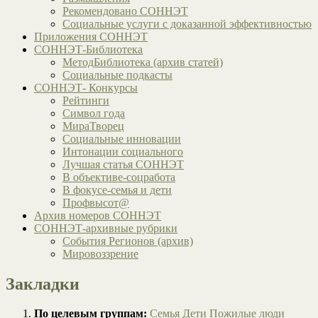
Рекомендовано СОННЭТ
Социальные услуги с доказанной эффективностью
Приложения СОННЭТ
СОННЭТ-Библиотека
МетодБиблиотека (архив статей)
Социальные подкасты
СОННЭТ- Конкурсы
Рейтинги
Символ года
МираТворец
Социальные инновации
Интонации социального
Лучшая статья СОННЭТ
В объективе-соцработа
В фокусе-семья и дети
Профвысот@
Архив номеров СОННЭТ
СОННЭТ-архивные рубрики
События Регионов (архив)
Мировоззрение
Закладки
По целевым группам:
Семья
Дети
Пожилые люди