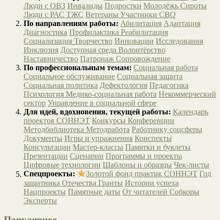
Люди с ОВЗ
Инвалиды
Подростки
Молодёжь
Сироты
Люди с РАС
ТЖС
Ветераны
Участники СВО
По направлениям работы:
Абилитация
Адаптация
Диагностика
Профилактика
Реабилитация
Социализация
Творчество
Инновации
Исследования
Инклюзия
Доступная среда
Волонтёрство
Наставничество
Патронаж
Сопровождение
По профессиональным темам:
Социальная работа
Социальное обслуживание
Социальная защита
Социальная политика
Дефектология
Педагогика
Психология
Медико-социальная работа
Некоммерческий
сектор
Управление в социальной сфере
Для идей, вдохновения, текущей работы:
Календарь
проектов СОННЭТ
Конкурсы
Конференции
Методбиблиотека
Методработа
Работнику соцсферы
Документы
Игры и упражнения
Конспекты
Консультации
Мастер-классы
Памятки и буклеты
Презентации
Сценарии
Программы и проекты
Цифровые технологии
Шаблоны и образцы
Чек-листы
Спецпроекты:
Золотой фонд практик СОННЭТ
Год
защитника Отечества
Гранты
Истории успеха
Нацпроекты
Памятные даты
От читателей
Собкоры
Эксперты
Популярное