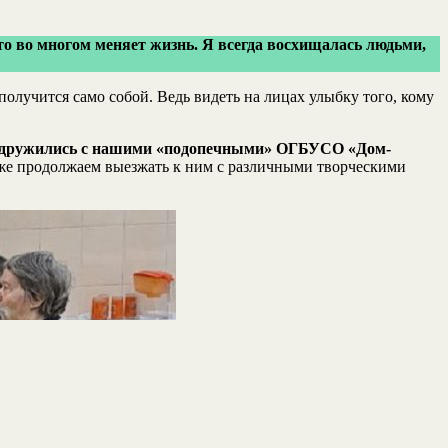
это во многом меняет жизнь. Я всегда восхищалась людьми,
получится само собой. Ведь видеть на лицах улыбку того, кому
о подружились с нашими «подопечными» ОГБУСО «Дом-
е продолжаем выезжать к ним с различными творческими