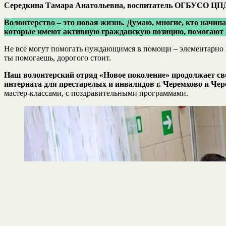
Середкина Тамара Анатольевна, воспитатель ОГБУСО ЦПД 
Волонтерство – это новая жизнь. Думаю, многие, кто начин
которые имеют активную гражданскую позицию, помогают 
Не все могут помогать нуждающимся в помощи – элементарно не 
ты помогаешь, дорогого стоит.
Наш волонтерский отряд «Новое поколение» продолжает св
интерната для престарелых и инвалидов г. Черемхово и Че
мастер-классами, с поздравительными программами.