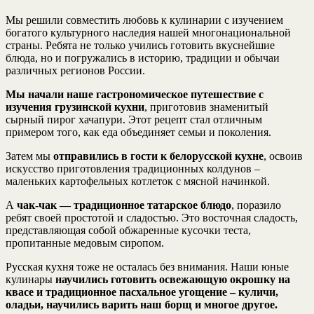
Мы решили совместить любовь к кулинарии с изучением
богатого культурного наследия нашей многонациональной
страны. Ребята не только учились готовить вкуснейшие
блюда, но и погружались в историю, традиции и обычаи
различных регионов России.
Мы начали наше гастрономическое путешествие с
изучения грузинской кухни
, приготовив знаменитый
сырный пирог хачапури. Этот рецепт стал отличным
примером того, как еда объединяет семьи и поколения.
Затем мы
отправились в гости к белорусской кухне
, освоив
искусство приготовления традиционных колдунов –
маленьких картофельных котлеток с мясной начинкой.
А
чак-чак — традиционное татарское блюдо
, поразило
ребят своей простотой и сладостью. Это восточная сладость,
представляющая собой обжаренные кусочки теста,
пропитанные медовым сиропом.
Русская кухня тоже не осталась без внимания. Наши юные
кулинары
научились готовить освежающую окрошку на
квасе и традиционное пасхальное угощение – куличи,
оладьи, научились варить наш борщ и многое другое.