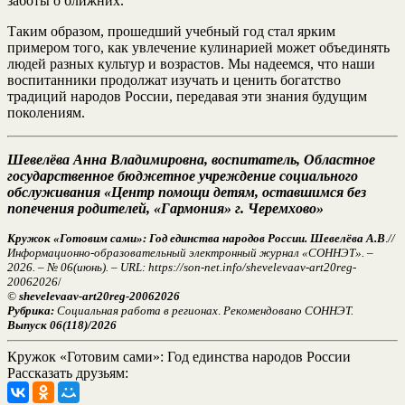
заботы о ближних.
Таким образом, прошедший учебный год стал ярким
примером того, как увлечение кулинарией может объединять
людей разных культур и возрастов. Мы надеемся, что наши
воспитанники продолжат изучать и ценить богатство
традиций народов России, передавая эти знания будущим
поколениям.
Шевелёва Анна Владимировна, воспитатель, Областное
государственное бюджетное учреждение социального
обслуживания «Центр помощи детям, оставшимся без
попечения родителей, «Гармония» г. Черемхово»
Кружок «Готовим сами»: Год единства народов России. Шевелёва А.В
.
//
Информационно-образовательный электронный журнал «СОННЭТ». –
2026. – № 06(июнь). – URL: https://son-net.info/shevelevaav-art20reg-
20062026
/
©
shevelevaav-art20reg-20062026
Рубрика:
Социальная работа в регионах
.
Рекомендовано СОННЭТ.
Выпуск 06(118)/2026
Кружок «Готовим сами»: Год единства народов России
Рассказать друзьям: