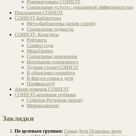
Рекомендовано СОННЭТ
Социальные услуги с доказанной эффективностью
Приложения СОННЭТ
СОННЭТ-Библиотека
МетодБиблиотека (архив статей)
Социальные подкасты
СОННЭТ- Конкурсы
Рейтинги
Символ года
МираТворец
Социальные инновации
Интонации социального
Лучшая статья СОННЭТ
В объективе-соцработа
В фокусе-семья и дети
Профвысот@
Архив номеров СОННЭТ
СОННЭТ-архивные рубрики
События Регионов (архив)
Мировоззрение
Закладки
По целевым группам:
Семья
Дети
Пожилые люди