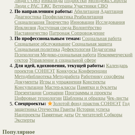
Люди с ОВЗ
Инвалиды
Подростки
Молодёжь
Сироты
Люди с РАС
ТЖС
Ветераны
Участники СВО
По направлениям работы:
Абилитация
Адаптация
Диагностика
Профилактика
Реабилитация
Социализация
Творчество
Инновации
Исследования
Инклюзия
Доступная среда
Волонтёрство
Наставничество
Патронаж
Сопровождение
По профессиональным темам:
Социальная работа
Социальное обслуживание
Социальная защита
Социальная политика
Дефектология
Педагогика
Психология
Медико-социальная работа
Некоммерческий
сектор
Управление в социальной сфере
Для идей, вдохновения, текущей работы:
Календарь
проектов СОННЭТ
Конкурсы
Конференции
Методбиблиотека
Методработа
Работнику соцсферы
Документы
Игры и упражнения
Конспекты
Консультации
Мастер-классы
Памятки и буклеты
Презентации
Сценарии
Программы и проекты
Цифровые технологии
Шаблоны и образцы
Чек-листы
Спецпроекты:
Золотой фонд практик СОННЭТ
Год
защитника Отечества
Гранты
Истории успеха
Нацпроекты
Памятные даты
От читателей
Собкоры
Эксперты
Популярное